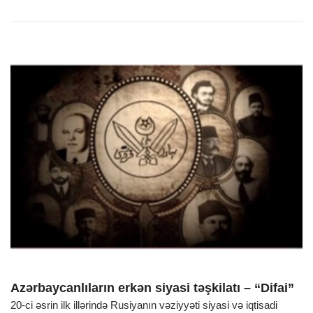
Azərbaycanlıların erkən siyasi təşkilatı – “Difai”
20-ci əsrin ilk illərində Rusiyanın vəziyyəti siyasi və iqtisadi