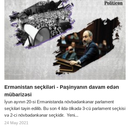
Ermənistan seçkiləri - Paşinyanın davam edən
mübarizəsi
İyun ayının 20-si Ermənistanda növbədənkənar parlament
seçkiləri təyin edilib. Bu son 4 ildə ölkədə 3-cü parlament seçkisi
və 2-ci növbədənkənar seçkidir. Yeni...
24 May 2021