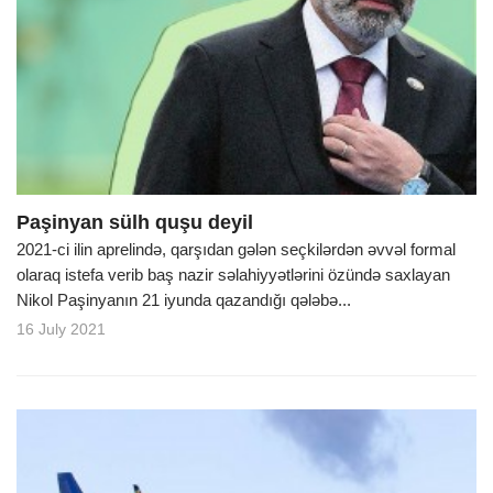
Paşinyan sülh quşu deyil
2021-ci ilin aprelində, qarşıdan gələn seçkilərdən əvvəl formal
olaraq istefa verib baş nazir səlahiyyətlərini özündə saxlayan
Nikol Paşinyanın 21 iyunda qazandığı qələbə...
16 July 2021