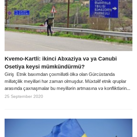
Kvemo-Kartli: ikinci Abxaziya və ya Cənubi
Osetiya keysi mümkündürmü?
Giriş Etnik baxımdan çoxmillətli ölkə olan Gürcüstanda
millətçilik meyilləri hər zaman olmuşdur. Müxtəlif etnik qruplar
arasında çaxnaşmalar bu meyillərin artmasına və konfliktlərin...
25 September 2020