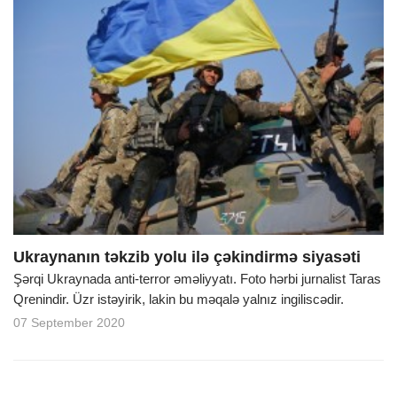
Ukraynanın təkzib yolu ilə çəkindirmə siyasəti
Şərqi Ukraynada anti-terror əməliyyatı. Foto hərbi jurnalist Taras
Qrenindir. Üzr istəyirik, lakin bu məqalə yalnız ingiliscədir.
07 September 2020