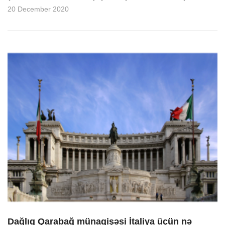
20 December 2020
Dağlıq Qarabağ münaqişəsi İtaliya üçün nə