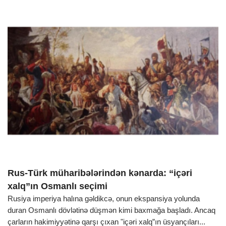
Rus-Türk müharibələrindən kənarda: “içəri
xalq”ın Osmanlı seçimi
Rusiya imperiya halına gəldikcə, onun ekspansiya yolunda
duran Osmanlı dövlətinə düşmən kimi baxmağa başladı. Ancaq
çarların hakimiyyətinə qarşı çıxan "içəri xalq”ın üsyançıları...