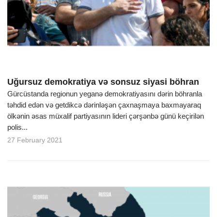
Uğursuz demokratiya və sonsuz siyasi böhran
Gürcüstanda regionun yeganə demokratiyasını dərin böhranla
təhdid edən və getdikcə dərinləşən çaxnaşmaya baxmayaraq
ölkənin əsas müxalif partiyasının lideri çərşənbə günü keçirilən
polis...
27 February 2021