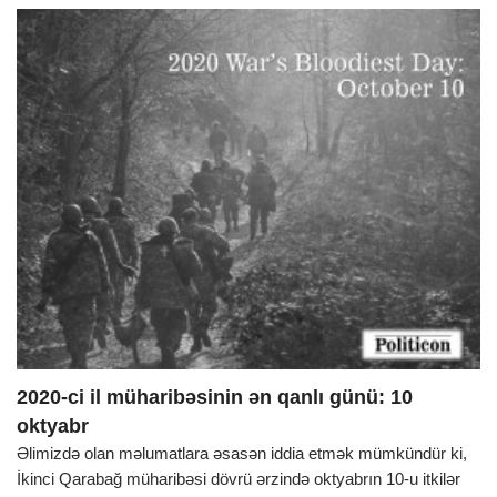
2020-ci il müharibəsinin ən qanlı günü: 10
oktyabr
Əlimizdə olan məlumatlara əsasən iddia etmək mümkündür ki,
İkinci Qarabağ müharibəsi dövrü ərzində oktyabrın 10-u itkilər