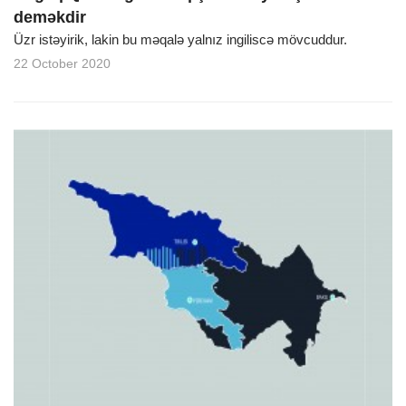
deməkdir
Üzr istəyirik, lakin bu məqalə yalnız ingiliscə mövcuddur.
22 October 2020