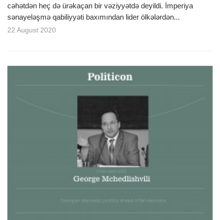
cəhətdən heç də ürəkaçan bir vəziyyətdə deyildi. İmperiya
sənayeləşmə qabiliyyəti baxımından lider ölkələrdən...
22 August 2020