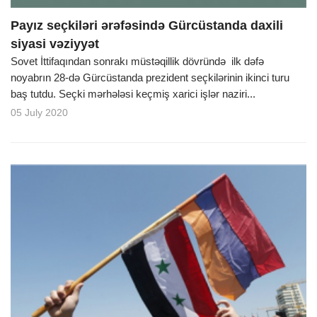
Payız seçkiləri ərəfəsində Gürcüstanda daxili
siyasi vəziyyət
Sovet İttifaqından sonrakı müstəqillik dövründə ilk dəfə
noyabrın 28-də Gürcüstanda prezident seçkilərinin ikinci turu
baş tutdu. Seçki mərhələsi keçmiş xarici işlər naziri...
05 July 2020