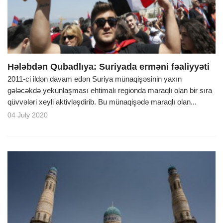
Hələbdən Qubadlıya: Suriyada erməni fəaliyyəti
2011-ci ildən davam edən Suriya münaqişəsinin yaxın
gələcəkdə yekunlaşması ehtimalı regionda maraqlı olan bir sıra
qüvvələri xeyli aktivləşdirib. Bu münaqişədə maraqlı olan...
04 July 2020