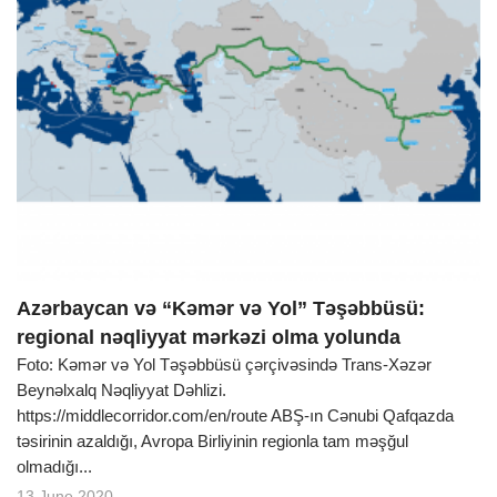
Azərbaycan və “Kəmər və Yol” Təşəbbüsü:
regional nəqliyyat mərkəzi olma yolunda
Foto: Kəmər və Yol Təşəbbüsü çərçivəsində Trans-Xəzər
Beynəlxalq Nəqliyyat Dəhlizi.
https://middlecorridor.com/en/route ABŞ-ın Cənubi Qafqazda
təsirinin azaldığı, Avropa Birliyinin regionla tam məşğul
olmadığı...
13 June 2020