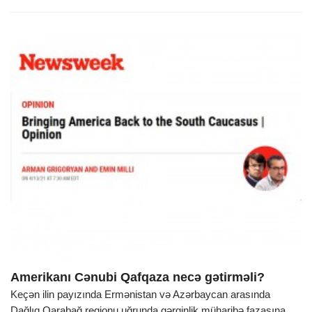
Amerikanı Cənubi Qafqaza necə gətirməli?
Keçən ilin payızında Ermənistan və Azərbaycan arasında
Dağlıq Qarabağ regionu uğrunda gərginlik müharibə fazasına