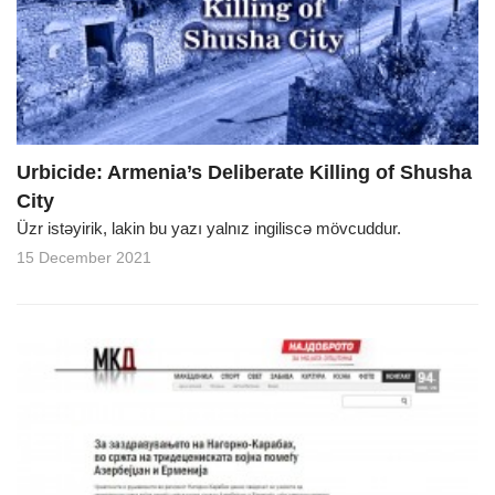
o
n
Urbicide: Armenia’s Deliberate Killing of Shusha
City
Üzr istəyirik, lakin bu yazı yalnız ingiliscə mövcuddur.
15 December 2021