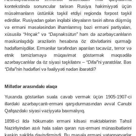
kontekstində sonuncular tarixən Rusiya hakimiyyəti üçün
müsəlmanların üstünlük təşkil etdiyi regionda forpost təşkil
edirdilər. Rusiyadan gələn inqilabi ideyaların təsiri altına düşmüş
və erməni məsələsindən ilhamlanmış bəzi erməni partiyaları,
xüsusilə
“Hnçak”
və
“Daşnaksütun”
həm də azərbaycanlıların
məskunlaşdığı ərazilərin hesabına öz dövlətlərini qurmağı
hədəfləmişdilər. Ermənilər tərəfindən aparılan təcavüz, terror və
etnik təmizləməyə müqavimət göstərmək məqsədilə
azərbaycanlılar da öz siyasi təşkilatını –
“Difai”
ni yaratdılar. Bəs
“Difai”
nin hədəfləri və fəaliyyəti nədən ibarətdi?
Millətlər arasındakı əlaqə
Yuxarıda göstərilən suala cavab vermək üçün 1905-1907-ci
illərdəki azərbaycanlı-erməni qarşıdurmasından əvvəl Cənubi
Qafqazdakı siyasi vəziyyətə baxmalıyıq.
1898-ci ildə hökumətin erməni kilsəsi məktəblərinin Təhsil
Nazirliyindən asılı hala salan qərarı rus-erməni münasibətlərini
kəskin şəkildə dəyişdirmişdi. Bu məsələ erməni vətənpərvərlər