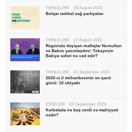
TƏHLİLLƏR
28 August 2023
Bolqar radikal sağ partiyaları
TƏHLİLLƏR
17 August 2022
Regionda dəyişən reallıqlar Nursultan
və Bakını yaxınlaşdırır: Tokayevin
Bakıya səfəri nə vəd edir?
TƏHLİLLƏR
01 September 2021
2020-ci il müharibəsinin ən qanlı
günü: 10 oktyabr
ESSELƏR
03 September 2020
Kərbəlada nə baş verdi və mahiyyəti
nədir?