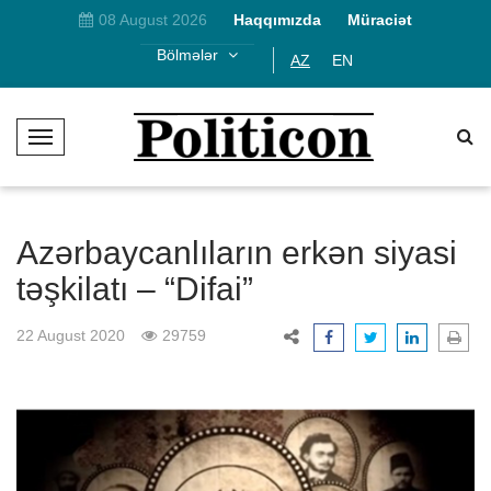
08 August 2026
Haqqımızda
Müraciət
Bölmələr
AZ
EN
T
o
g
g
l
Azərbaycanlıların erkən siyasi
e
təşkilatı – “Difai”
N
a
22 August 2020
29759
v
i
g
a
t
i