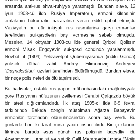
arasında anti-rus əhval-ruhiyyə yaratmışdı. Bundan əlavə, 12
iyun 1903-cü ildə Rusiya İmperatoru, erməni kilsəsinin
əmlakının hökumətin nəzarətinə verən edikt qəbul etmişdi.
Vəziyyətin bu cür inkişafı rus rəsmilərinə qarşı ermənilər
tərəfindən sui-qəsdlərin baş verməsinə səbəb olmuşdu.
Məsələn, 14 oktyabr 1903-cü ildə general Qriqori Qolitsın
erməni Misak Engoyevin sui-qəsd cəhdində yaralanmışdı.
Növbəti il (1904) Yelizavetpol Quberniyasında (indiki Gəncə)
yüksək rütbəli zabit Andrey Filimonoviç Andreyev
“Daşnaksütun”
üzvləri tərəfindən öldürülmüşdü. Bundan əlavə,
bir neçə polis nəfəri də ölü tapılmışdı.
Bu hadisələr, üstəlik rus-yapon müharibəsindəki məğlubiyyətə
görə Rusiyanın nüfuzunun zəifləməsi Cənubi Qafqazda böyük
bir atəşi qığılcımlandırdı. İlk atəş 1905-ci ildə 6-9 fevral
tarixlərində Bakıda zəngin müsəlman Ağarza Babayevin
ermənilər tərəfindən öldürülməsindən sonra baş verdi. Bu
günlərdə hər iki tərəf minə yaxın insan itirdi. Bir çoxlarının
fikrincə, burada əsas günah rus polisinin laqeydliyi idi.
Azərbaycanlı jurnalist və satirik Cəlil Məmmədquluzadə
“Molla