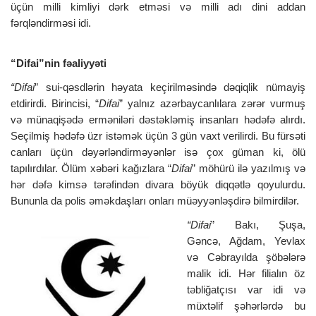
üçün milli kimliyi dərk etməsi və milli adı dini addan
fərqləndirməsi idi.
“Difai”nin fəaliyyəti
“Difai
” sui-qəsdlərin həyata keçirilməsində dəqiqlik nümayiş
etdirirdi. Birincisi, “
Difai
” yalnız azərbaycanlılara zərər vurmuş
və münaqişədə erməniləri dəstəkləmiş insanları hədəfə alırdı.
Seçilmiş hədəfə üzr istəmək üçün 3 gün vaxt verilirdi. Bu fürsəti
canları üçün dəyərləndirməyənlər isə çox güman ki, ölü
tapılırdılar. Ölüm xəbəri kağızlara “
Difai
” möhürü ilə yazılmış və
hər dəfə kimsə tərəfindən divara böyük diqqətlə qoyulurdu.
Bununla da polis əməkdaşları onları müəyyənləşdirə bilmirdilər.
“Difai
” Bakı, Şuşa,
Gəncə, Ağdam, Yevlax
və Cəbrayılda şöbələrə
malik idi. Hər filialın öz
təbliğatçısı var idi və
müxtəlif şəhərlərdə bu