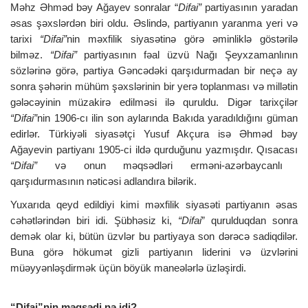
Məhz Əhməd bəy Ağayev sonralar “
Difai”
partiyasının yaradan
əsas şəxslərdən biri oldu. Əslində, partiyanın yaranma yeri və
tarixi
“Difai”
nin məxfilik siyasətinə görə əminliklə göstərilə
bilməz.
“Difai”
partiyasının fəal üzvü Nağı Şeyxzamanlının
sözlərinə görə, partiya Gəncədəki qarşıdurmadan bir neçə ay
sonra şəhərin mühüm şəxslərinin bir yerə toplanması və millətin
gələcəyinin müzakirə edilməsi ilə quruldu. Digər tarixçilər
“Difai”
nin 1906-cı ilin son aylarında Bakıda yaradıldığını güman
edirlər. Türkiyəli siyasətçi Yusuf Akçura isə Əhməd bəy
Ağayevin partiyanı 1905-ci ildə qurduğunu yazmışdır. Qısacası
“Difai”
və onun məqsədləri erməni-azərbaycanlı
qarşıdurmasının nəticəsi adlandıra bilərik.
Yuxarıda qeyd edildiyi kimi məxfilik siyasəti partiyanın əsas
cəhətlərindən biri idi. Şübhəsiz ki,
“Difai
” qurulduqdan sonra
demək olar ki, bütün üzvlər bu partiyaya son dərəcə sadiqdilər.
Buna görə hökumət gizli partiyanın liderini və üzvlərini
müəyyənləşdirmək üçün böyük maneələrlə üzləşirdi.
“Difai”nin məqsədi nə idi?