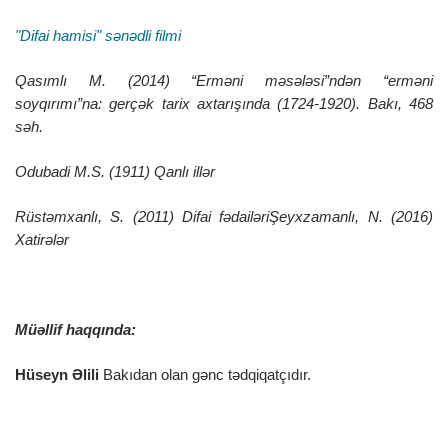
"Difai hamisi" sənədli filmi
Qasımlı M. (2014) “Erməni məsələsi”ndən “erməni
soyqırımı”na: gerçək tarix axtarışında (1724-1920). Bakı, 468
səh.
Odubadi M.S. (1911) Qanlı illər
Rüstəmxanlı, S. (2011) Difai fədailəriŞeyxzamanlı, N. (2016)
Xatirələr
Müəllif haqqında:
Hüseyn Əlili
Bakıdan olan gənc tədqiqatçıdır.