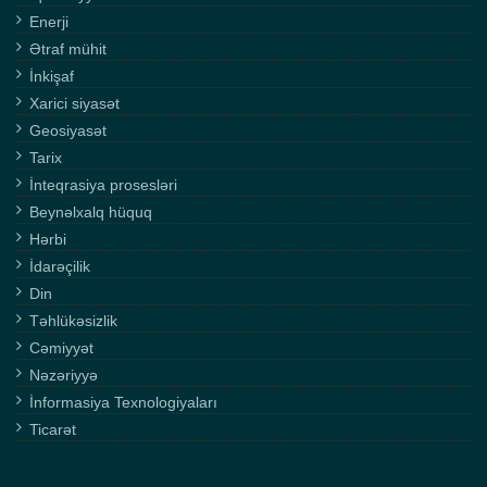
Enerji
Ətraf mühit
İnkişaf
Xarici siyasət
Geosiyasət
Tarix
İnteqrasiya prosesləri
Beynəlxalq hüquq
Hərbi
İdarəçilik
Din
Təhlükəsizlik
Cəmiyyət
Nəzəriyyə
İnformasiya Texnologiyaları
Ticarət