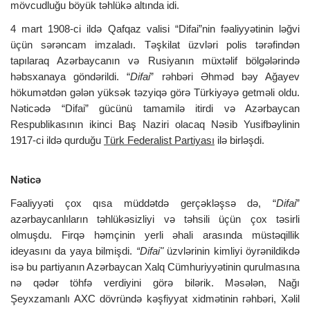
mövcudluğu böyük təhlükə altında idi.
4 mart 1908-ci ildə Qafqaz valisi “Difai”nin fəaliyyətinin ləğvi
üçün sərəncam imzaladı. Təşkilat üzvləri polis tərəfindən
tapılaraq Azərbaycanın və Rusiyanın müxtəlif bölgələrində
həbsxanaya göndərildi. “
Difai
” rəhbəri Əhməd bəy Ağayev
hökumətdən gələn yüksək təzyiqə görə Türkiyəyə getməli oldu.
Nəticədə “Difai” gücünü tamamilə itirdi və Azərbaycan
Respublikasının ikinci Baş Naziri olacaq Nəsib Yusifbəylinin
1917-ci ildə qurduğu
Türk Federalist Partiyası
ilə birləşdi.
Nəticə
Fəaliyyəti çox qısa müddətdə gerçəkləşsə də, “
Difai
”
azərbaycanlıların təhlükəsizliyi və təhsili üçün çox təsirli
olmuşdu. Firqə həmçinin yerli əhali arasında müstəqillik
ideyasını da yaya bilmişdi.
“Difai"
üzvlərinin kimliyi öyrənildikdə
isə bu partiyanın Azərbaycan Xalq Cümhuriyyətinin qurulmasına
nə qədər töhfə verdiyini görə bilərik. Məsələn, Nağı
Şeyxzamanlı AXC dövründə kəşfiyyat xidmətinin rəhbəri, Xəlil