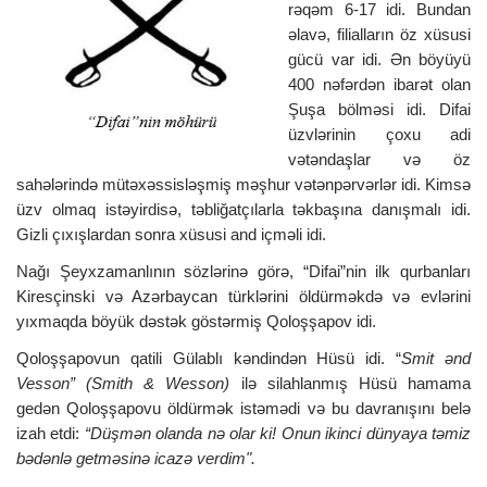
rəqəm 6-17 idi. Bundan
əlavə, filialların öz xüsusi
gücü var idi. Ən böyüyü
400 nəfərdən ibarət olan
Şuşa bölməsi idi. Difai
üzvlərinin çoxu adi
vətəndaşlar və öz
sahələrində mütəxəssisləşmiş məşhur vətənpərvərlər idi. Kimsə
üzv olmaq istəyirdisə, təbliğatçılarla təkbaşına danışmalı idi.
Gizli çıxışlardan sonra xüsusi and içməli idi.
Nağı Şeyxzamanlının sözlərinə görə, “Difai”nin ilk qurbanları
Kiresçinski və Azərbaycan türklərini öldürməkdə və evlərini
yıxmaqda böyük dəstək göstərmiş Qoloşşapov idi.
Qoloşşapovun qatili Gülablı kəndindən Hüsü idi. “
Smit ənd
Vesson” (Smith & Wesson)
ilə silahlanmış Hüsü hamama
gedən Qoloşşapovu öldürmək istəmədi və bu davranışını belə
izah etdi:
“Düşmən olanda nə olar ki! Onun ikinci dünyaya təmiz
bədənlə getməsinə icazə verdim".