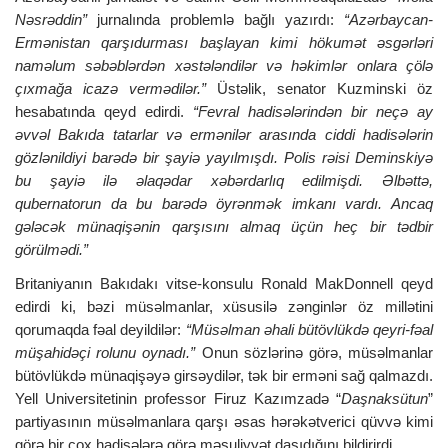
Nəsrəddin”
jurnalında problemlə bağlı yazırdı:
“Azərbaycan-
Ermənistan qarşıdurması başlayan kimi hökumət əsgərləri
naməlum səbəblərdən xəstələndilər və həkimlər onlara çölə
çıxmağa icazə vermədilər.”
Üstəlik, senator Kuzminski öz
hesabatında qeyd edirdi.
“Fevral hadisələrindən bir neçə ay
əvvəl Bakıda tatarlar və ermənilər arasında ciddi hadisələrin
gözlənildiyi barədə bir şayiə yayılmışdı. Polis rəisi Deminskiyə
bu şayiə ilə əlaqədar xəbərdarlıq edilmişdi. Əlbəttə,
qubernatorun da bu barədə öyrənmək imkanı vardı. Ancaq
gələcək münaqişənin qarşısını almaq üçün heç bir tədbir
görülmədi.”
Britaniyanın Bakıdakı vitse-konsulu Ronald MakDonnell qeyd
edirdi ki, bəzi müsəlmanlar, xüsusilə zənginlər öz millətini
qorumaqda fəal deyildilər:
“Müsəlman əhali bütövlükdə qeyri-fəal
müşahidəçi rolunu oynadı.”
Onun sözlərinə görə, müsəlmanlar
bütövlükdə münaqişəyə girsəydilər, tək bir erməni sağ qalmazdı.
Yell Universitetinin professor Firuz Kazımzadə “
Daşnaksütun
”
partiyasının müsəlmanlara qarşı əsas hərəkətverici qüvvə kimi
görə bir çox hadisələrə görə məsuliyyət daşıdığını bildirirdi.