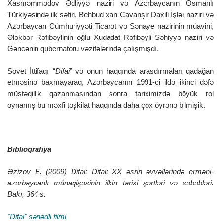
Xasməmmədov Ədliyyə naziri və Azərbaycanın Osmanlı
Türkiyəsində ilk səfiri, Behbud xan Cavanşir Daxili İşlər naziri və
Azərbaycan Cümhuriyyəti Ticarət və Sənaye nazirinin müavini,
Ələkbər Rəfibəylinin oğlu Xudadat Rəfibəyli Səhiyyə naziri və
Gəncənin qubernatoru vəzifələrində çalışmışdı.
Sovet İttifaqı “
Difai
” və onun haqqında araşdırmaları qadağan
etməsinə baxmayaraq, Azərbaycanın 1991-ci ildə ikinci dəfə
müstəqillik qazanmasından sonra tariximizdə böyük rol
oynamış bu məxfi təşkilat haqqında daha çox öyrənə bilmişik.
Biblioqrafiya
Əzizov E. (2009) Difai: Difai: XX əsrin əvvəllərində erməni-
azərbaycanlı münaqişəsinin ilkin tarixi şərtləri və səbəbləri.
Bakı, 364 s.
"Difai" sənədli filmi