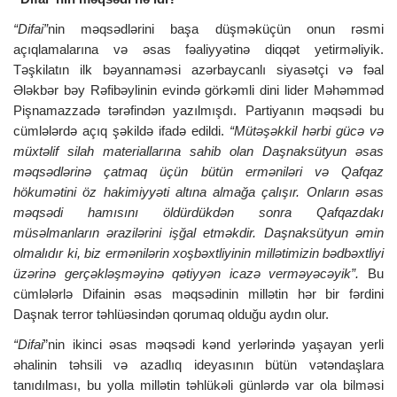
“Difai”
nin məqsədlərini başa düşməküçün onun rəsmi
açıqlamalarına və əsas fəaliyyətinə diqqət yetirməliyik.
Təşkilatın ilk bəyannaməsi azərbaycanlı siyasətçi və fəal
Ələkbər bəy Rəfibəylinin evində görkəmli dini lider Məhəmməd
Pişnamazzadə tərəfindən yazılmışdı. Partiyanın məqsədi bu
cümlələrdə açıq şəkildə ifadə edildi.
“Mütəşəkkil hərbi gücə və
müxtəlif silah materiallarına sahib olan Daşnaksütyun əsas
məqsədlərinə çatmaq üçün bütün erməniləri və Qafqaz
hökumətini öz hakimiyyəti altına almağa çalışır. Onların əsas
məqsədi hamısını öldürdükdən sonra Qafqazdakı
müsəlmanların ərazilərini işğal etməkdir. Daşnaksütyun əmin
olmalıdır ki, biz ermənilərin xoşbəxtliyinin millətimizin bədbəxtliyi
üzərinə gerçəkləşməyinə qətiyyən icazə verməyəcəyik”.
Bu
cümlələrlə Difainin əsas məqsədinin millətin hər bir fərdini
Daşnak terror təhlüəsindən qorumaq olduğu aydın olur.
“Difai
”nin ikinci əsas məqsədi kənd yerlərində yaşayan yerli
əhalinin təhsili və azadlıq ideyasının bütün vətəndaşlara
tanıdılması, bu yolla millətin təhlükəli günlərdə var ola bilməsi