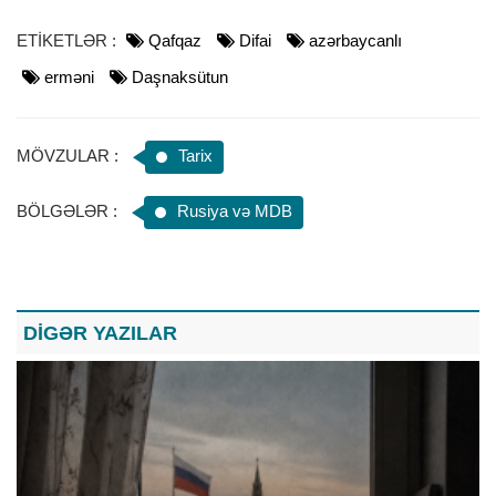
ETİKETLƏR :
Qafqaz
Difai
azərbaycanlı
erməni
Daşnaksütun
MÖVZULAR :
Tarix
BÖLGƏLƏR :
Rusiya və MDB
DİGƏR YAZILAR