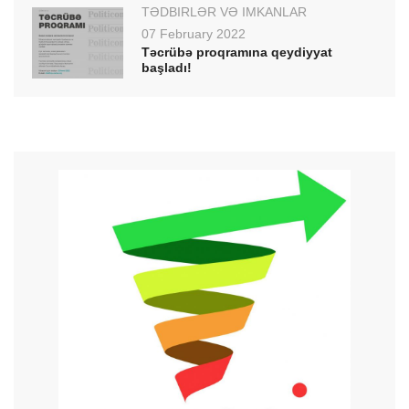
TƏDBİRLƏR VƏ İMKANLAR
07 February 2022
Təcrübə proqramına qeydiyyat
başladı!