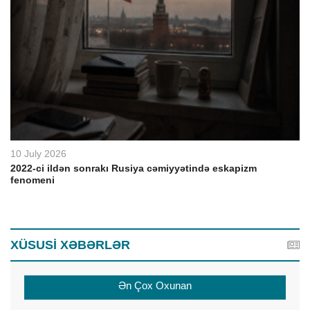
10 July 2026
2022-ci ildən sonrakı Rusiya cəmiyyətində eskapizm
fenomeni
XÜSUSİ XƏBƏRLƏR
Ən Çox Oxunan