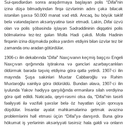
Sui-qəsdlərdən sonra araşdırmaya başlayan polis “
Difai
”nin
izinə düşə bilmədiyindən firqə üzvlərinin adını çəkə biləcək
istənilən şəxsə 50.000 manat vəd etdi. Ancaq, bu böyük təklif
belə vətəndaşların əksəriyyətinə təsir etmədi. Lakin,
Difai
üzvü
olan və polis şöbəsində işləyən Sədrəddininin diqqətini polis
bölmələrinə tez-tez gələn Molla Hadi çəkdi. Molla Hadinin
firqənin izinə düşməkdə polisə yardım etdiyini bilən üzvlər tez bir
zamanda onu aradan götürdülər.
1906-cı ilin dekabrında “
Difai
” Naxçıvanın keçmiş başçısı Engeli
Naxçıvan qırğınında iştirakına və gəncləri azərbaycanlıları
öldürmək barədə təşviq etdiyinə görə qətlə yetirdi. 1907-ci ilin
mayında Şuşa sakinləri Muxtar Cabbaroğlu və Rəhim
Muxtaroğlu xainliyə görə öldürüldü. Bundan əlavə, 1907-ci ilin
iyulunda Yakov hədiyyə qarşılığında ermənilərə silah verdiyinə
görə qətl edildi. Nəticədə, qeyri-rəsmi olsa da, “Difai”nin təsirli
fəaliyyəti ilə vəzifəli şəxslər belə öz həyatları üçün qorxuya
düşdülər. İnsanlar əyalət məhkəmələrinə getmək əvəzinə
problemlərini həll etməsi üçün “Difai”yə danışırdı. Buna görə
hökumət iş yerlərinin əksəriyyəti təsirsiz hala gəldi və onların