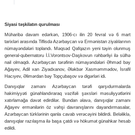
Siyasi təşkilatın qurulması
Müharibə davam edərkən, 1906-cı ilin 20 fevral və 6 mart
tarixləri arasında Tiflisdə Azərbaycan və Ermənistan ziyalılarının
nümayəndələri toplandı. Məqsəd Qafqazın yeni təyin olunmuş
general-qubernatoru İ.İ.Vorontsov-Daşkovun rəhbərliyi ilə sülhə
nail olmaqdı. Azərbaycan tərəfinin nümayəndələri Əhməd bəy
Ağayev, Adil xan Ziyadxanov, Ələkbər Xasməmmədov, İsrafil
Hacıyev, Əlimərdan bəy Topçubaşov və digərləri idi.
Danışıqlar zamanı Azərbaycan tərəfi qarşıdurmalarda
hakimiyyəti günahlandıraraq vəzifəli şəxsləri məsuliyyətlərini
xatırlamağa dəvət edirdilər. Bundan əlavə, danışıqlar zamanı
Ağayev ermənilərin öz vəhşi davranışlarını dayandırmasalar,
Azərbaycan türklərinin qanla cavab verəcəyini bildirdi. Beləliklə,
danışıqlar razılaşma ilə başa çatdı və hökumət günahkar hesab
edildi.