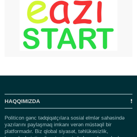
HAQQIMIZDA
Politicon gənc tədqiqatçılara sosial elmlər sahəsində
yazılarını paylaşmaq imkanı verən müstəqil bir
platformadır. Biz qlobal siyasət, təhlükəsizlik,