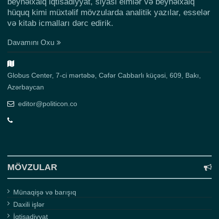
beynəlxalq iqtisadiyyat, siyasi elmlər və beynəlxalq
hüquq kimi müxtəlif mövzularda analitik yazılar, esselər
və kitab icmalları dərc edirik.
Davamını Oxu
Globus Center, 7-ci mərtəbə, Cəfər Cabbarlı küçəsi, 609, Bakı,
Azərbaycan
editor@politicon.co
MÖVZULAR
Münaqişə və barışıq
Daxili işlər
İqtisadiyyat