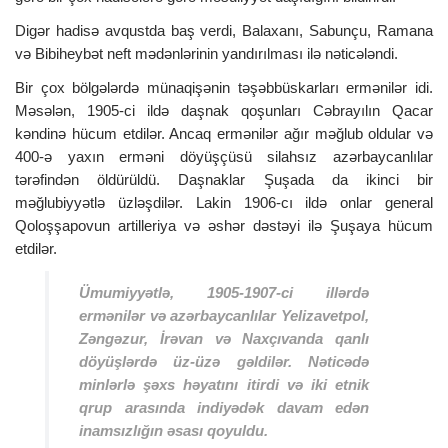
Digər hadisə avqustda baş verdi, Balaxanı, Sabunçu, Ramana
və Bibiheybət neft mədənlərinin yandırılması ilə nəticələndi.
Bir çox bölgələrdə münaqişənin təşəbbüskarları ermənilər idi.
Məsələn, 1905-ci ildə daşnak qoşunları Cəbrayılın Qacar
kəndinə hücum etdilər. Ancaq ermənilər ağır məğlub oldular və
400-ə yaxın erməni döyüşçüsü silahsız azərbaycanlılar
tərəfindən öldürüldü. Daşnaklar Şuşada da ikinci bir
məğlubiyyətlə üzləşdilər. Lakin 1906-cı ildə onlar general
Qoloşşapovun artilleriya və əshər dəstəyi ilə Şuşaya hücum
etdilər.
Ümumiyyətlə, 1905-1907-ci illərdə
ermənilər və azərbaycanlılar Yelizavetpol,
Zəngəzur, İrəvan və Naxçıvanda qanlı
döyüşlərdə üz-üzə gəldilər. Nəticədə
minlərlə şəxs həyatını itirdi və iki etnik
qrup arasında indiyədək davam edən
inamsızlığın əsası qoyuldu.