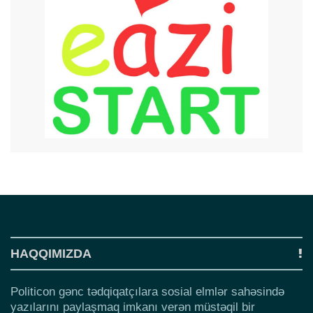
HAQQIMIZDA
Politicon gənc tədqiqatçılara sosial elmlər sahəsində
yazılarını paylaşmaq imkanı verən müstəqil bir