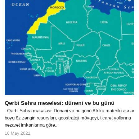
Qərbi Səhra məsələsi: dünəni və bu günü
Qərbi Səhra məsələsi: Dünəni və bu günü Afrika materiki əsrlər
boyu öz zəngin resursları, geostrateji mövqeyi, ticarət yollarına
nəzarət imkanlarına görə...
18 May 2021