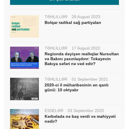
TƏHLİLLƏR
28 August 2023
Bolqar radikal sağ partiyaları
TƏHLİLLƏR
17 August 2022
Regionda dəyişən reallıqlar Nursultan
və Bakını yaxınlaşdırır: Tokayevin
Bakıya səfəri nə vəd edir?
TƏHLİLLƏR
01 September 2021
2020-ci il müharibəsinin ən qanlı
günü: 10 oktyabr
ESSELƏR
03 September 2020
Kərbəlada nə baş verdi və mahiyyəti
nədir?