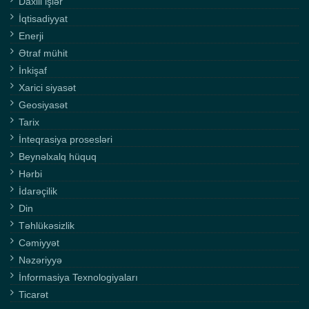
Daxili işlər
İqtisadiyyat
Enerji
Ətraf mühit
İnkişaf
Xarici siyasət
Geosiyasət
Tarix
İnteqrasiya prosesləri
Beynəlxalq hüquq
Hərbi
İdarəçilik
Din
Təhlükəsizlik
Cəmiyyət
Nəzəriyyə
İnformasiya Texnologiyaları
Ticarət