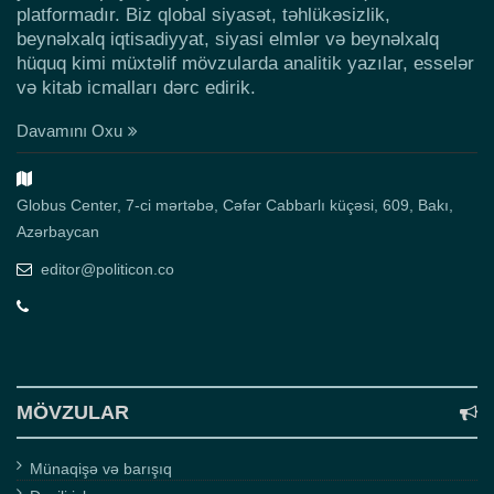
platformadır. Biz qlobal siyasət, təhlükəsizlik,
beynəlxalq iqtisadiyyat, siyasi elmlər və beynəlxalq
hüquq kimi müxtəlif mövzularda analitik yazılar, esselər
və kitab icmalları dərc edirik.
Davamını Oxu
Globus Center, 7-ci mərtəbə, Cəfər Cabbarlı küçəsi, 609, Bakı,
Azərbaycan
editor@politicon.co
MÖVZULAR
Münaqişə və barışıq