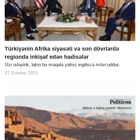
o
n
Türkiyənin Afrika siyasəti və son dövrlərdə
regionda inkişaf edən hadisələr
Üzr istəyirik, lakin bu məqalə yalnız ingiliscə mövcuddur.
27 October 2021