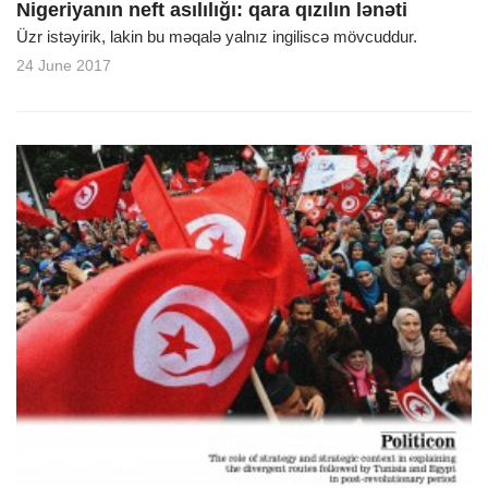
Nigeriyanın neft asılılığı: qara qızılın lənəti
Üzr istəyirik, lakin bu məqalə yalnız ingiliscə mövcuddur.
24 June 2017