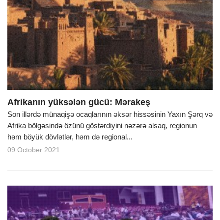
Afrikanın yüksələn gücü: Mərakeş
Son illərdə münaqişə ocaqlarının əksər hissəsinin Yaxın Şərq və
Afrika bölgəsində özünü göstərdiyini nəzərə alsaq, regionun
həm böyük dövlətlər, həm də regional...
09 October 2021