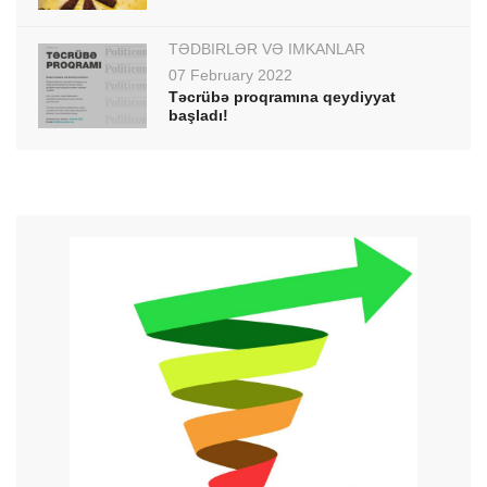
TƏDBİRLƏR VƏ İMKANLAR
07 February 2022
Təcrübə proqramına qeydiyyat
başladı!