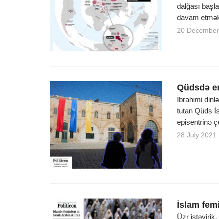
dalğası başla
davam etməkd
20 December
Qüdsdə er
İbrahimi din
tutan Qüds İs
episentrinə çe
28 July 2021
İslam femi
Üzr istəyirik