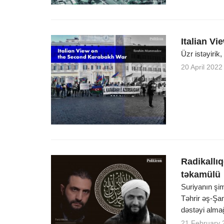
Italian V
Üzr istəyirik
20 April 2022
Radikallı
təkamülü
Suriyanın şim
Təhrir əş-Şa
dəstəyi alma
21 February 