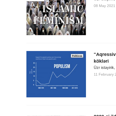
08 May 2021
"Aqressiv
kökləri
Üzr istəyirik,
11 February 