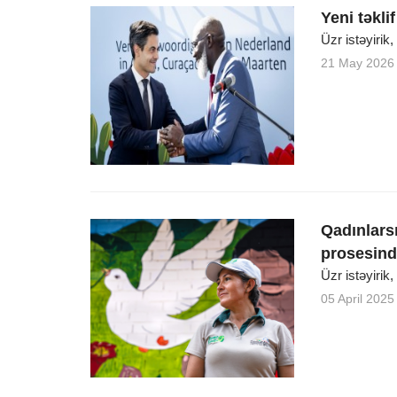
Yeni təkli
Üzr istəyirik
21 May 2026
Qadınlars
prosesind
Üzr istəyirik
05 April 2025