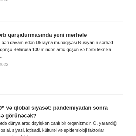
rb qarşıdurmasında yeni mərhələ
n bəri davam edən Ukrayna münaqişəsi Rusiyanın sərhəd
 qonşu Belarusa 100 mindən artıq qoşun və hərbi texnika
..
2022
” və qlobal siyasət: pandemiyadan sonra
cə görünəcək?
tdə dünya artıq dəyişkən canlı bir orqanizmdir. O, yarandığı
sial, siyasi, iqtisadi, kültürəl və epidemioloji faktorlar