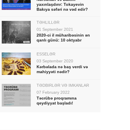
yaxınlaşdırır: Tokayevin
Bakıya səfəri nə vəd edir?
TƏHLİLLƏR
01 September 2021
2020-ci il müharibəsinin ən
qanlı günü: 10 oktyabr
ESSELƏR
03 September 2020
Kərbəlada nə baş verdi və
mahiyyəti nədir?
TƏDBİRLƏR VƏ İMKANLAR
07 February 2022
Təcrübə proqramına
qeydiyyat başladı!