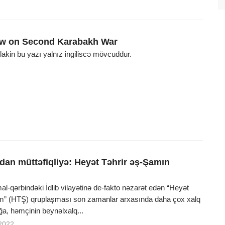
iew on Second Karabakh War
, lakin bu yazı yalnız ingiliscə mövcuddur.
qdan müttəfiqliyə: Heyət Təhrir əş-Şamın
al-qərbindəki İdlib vilayətinə de-fakto nəzarət edən “Heyət
m” (HTŞ) qruplaşması son zamanlar arxasında daha çox xalq
ğa, həmçinin beynəlxalq...
2022