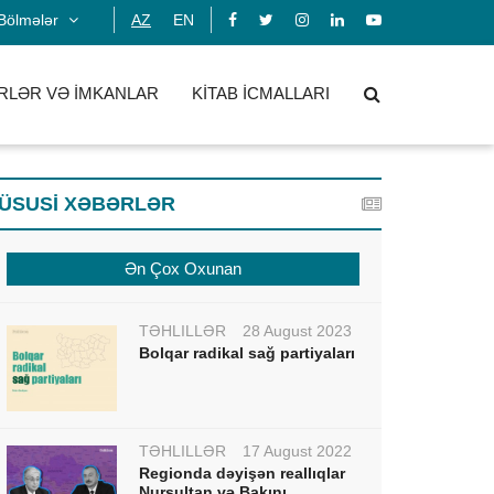
Bölmələr
AZ
EN
RLƏR VƏ İMKANLAR
KİTAB İCMALLARI
ÜSUSİ XƏBƏRLƏR
Ən Çox Oxunan
TƏHLİLLƏR
28 August 2023
Bolqar radikal sağ partiyaları
TƏHLİLLƏR
17 August 2022
Regionda dəyişən reallıqlar
Nursultan və Bakını