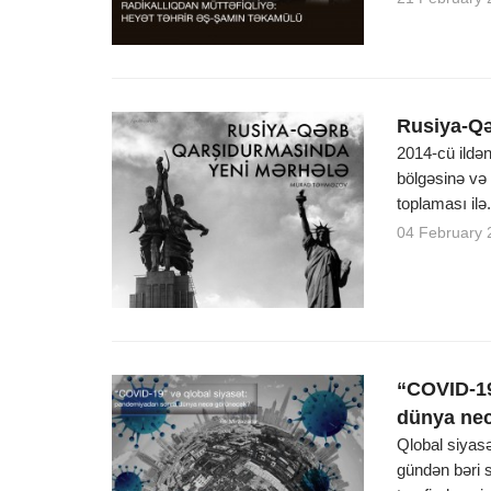
Rusiya-Qə
2014-cü ildə
bölgəsinə və
toplaması ilə.
04 February 
“COVID-19
dünya ne
Qlobal siyasə
gündən bəri so