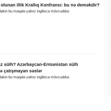
f olunan illik Krallıq Konfransı: bu nə deməkdir?
, lakin bu məqalə yalnız ingiliscə mövcuddur.
ız sülh? Azərbaycan-Ermənistan sülh
ə çatışmayan səslər
, lakin bu məqalə yalnız ingiliscə mövcuddur.