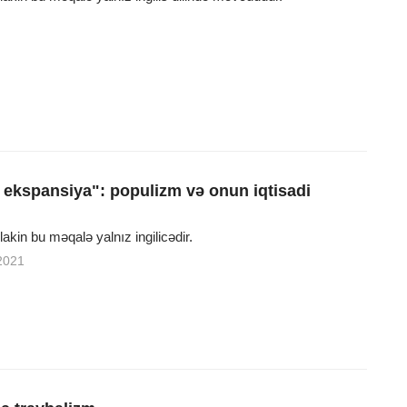
 ekspansiya": populizm və onun iqtisadi
 lakin bu məqalə yalnız ingilicədir.
2021