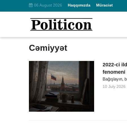
06 August 2026
Haqqımızda
Müraciət
Cəmiyyət
2022-ci i
fenomeni
Bağışlayın, b
10 July 2026