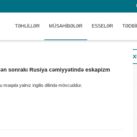
TƏHLİLLƏR
MÜSAHİBƏLƏR
ESSELƏR
TƏDBİ
X
ldən sonrakı Rusiya cəmiyyətində eskapizm
u məqalə yalnız ingilis dilində mövcuddur.