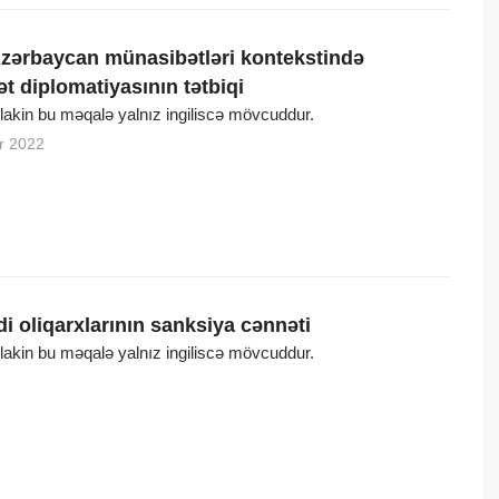
Azərbaycan münasibətləri kontekstində
t diplomatiyasının tətbiqi
, lakin bu məqalə yalnız ingiliscə mövcuddur.
r 2022
i oliqarxlarının sanksiya cənnəti
, lakin bu məqalə yalnız ingiliscə mövcuddur.