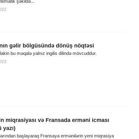
stematik şəkildə...
022
nın gəlir bölgüsündə dönüş nöqtəsi
, lakin bu məqalə yalnız ingilis dilində mövcuddur.
022
in miqrasiyası və Fransada erməni icması
 yazı)
larından başlayaraq Fransaya ermənilərin yeni miqrasiya