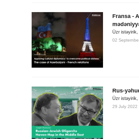
Fransa - 
mədəniyyə
Üzr istəyirik
02 Septembe
Rus-yəhud
Üzr istəyirik
29 July 2022