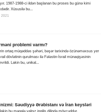
yır. 1987-1988-ci ildən başlanan bu proses bu günə kimi
ədir. Xüsusilə bu...
 2021
məni problemi varmı?
lərin ortaq müqəddəs şəhəri, bəşər tarixində özünəməxsus yer
rail dövlətinin qurulması ilə Fələstin-İsrail münaqişəsinin
vrildi. Lakin bu, unikal...
nizmi: Səudiyyə Ərəbistanı və İran keysləri
, lakin bu məqalə yalnız ingilis dilində mövcuddur.