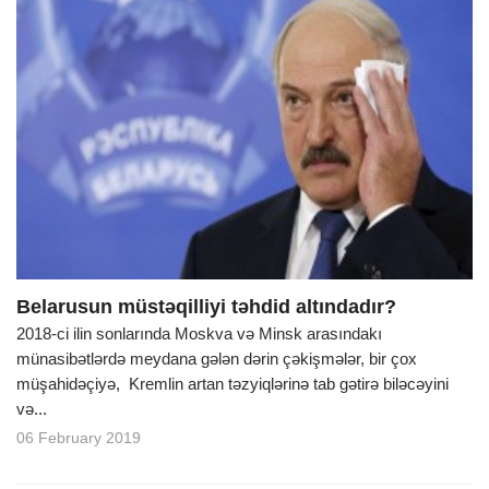
Belarusun müstəqilliyi təhdid altındadır?
2018-ci ilin sonlarında Moskva və Minsk arasındakı
münasibətlərdə meydana gələn dərin çəkişmələr, bir çox
müşahidəçiyə, Kremlin artan təzyiqlərinə tab gətirə biləcəyini
və...
06 February 2019