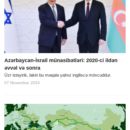
Azərbaycan-İsrail münasibətləri: 2020-ci ildən
əvvəl və sonra
Üzr istəyirik, lakin bu məqalə yalnız ingiliscə mövcuddur.
07 November 2024