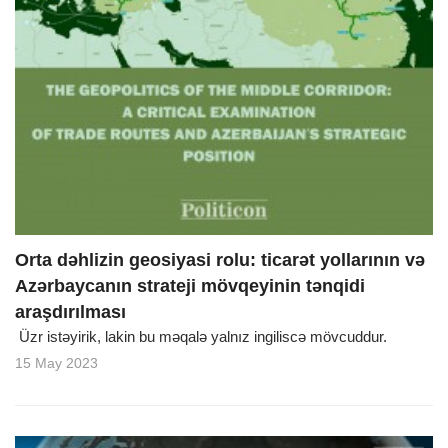
Orta dəhlizin geosiyasi rolu: ticarət yollarının və
Azərbaycanın strateji mövqeyinin tənqidi
araşdırılması
Üzr istəyirik, lakin bu məqalə yalnız ingiliscə mövcuddur.
15 May 2023