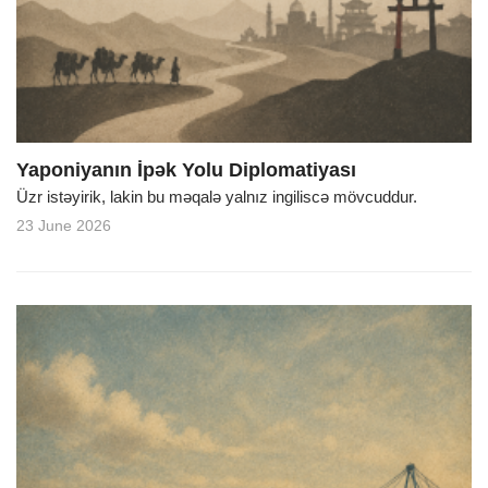
o
n
Yaponiyanın İpək Yolu Diplomatiyası
Üzr istəyirik, lakin bu məqalə yalnız ingiliscə mövcuddur.
23 June 2026