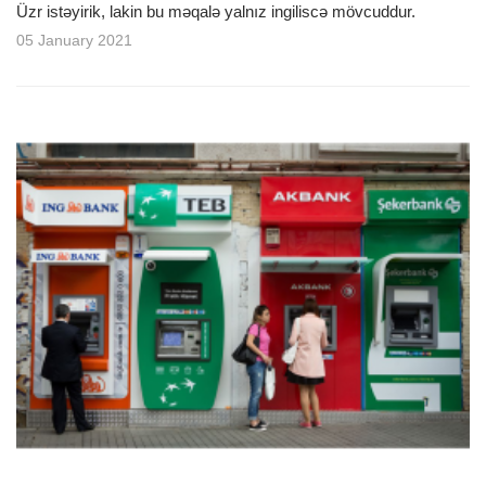
Üzr istəyirik, lakin bu məqalə yalnız ingiliscə mövcuddur.
05 January 2021