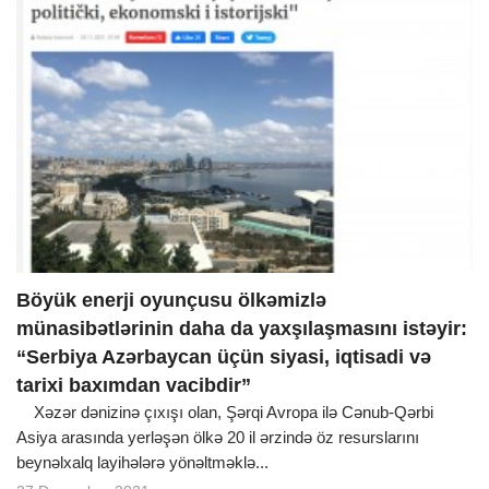
Böyük enerji oyunçusu ölkəmizlə
münasibətlərinin daha da yaxşılaşmasını istəyir:
“Serbiya Azərbaycan üçün siyasi, iqtisadi və
tarixi baxımdan vacibdir”
Xəzər dənizinə çıxışı olan, Şərqi Avropa ilə Cənub-Qərbi
Asiya arasında yerləşən ölkə 20 il ərzində öz resurslarını
beynəlxalq layihələrə yönəltməklə...