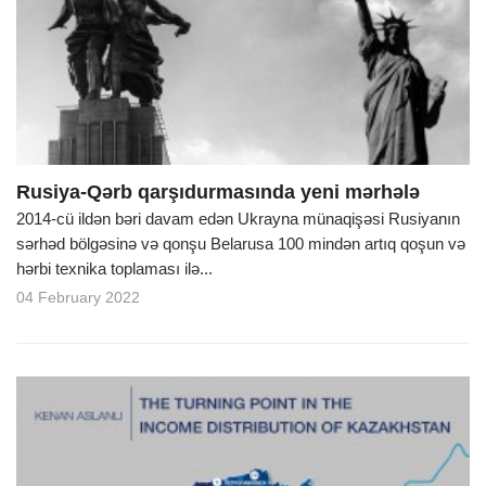
Rusiya-Qərb qarşıdurmasında yeni mərhələ
2014-cü ildən bəri davam edən Ukrayna münaqişəsi Rusiyanın
sərhəd bölgəsinə və qonşu Belarusa 100 mindən artıq qoşun və
hərbi texnika toplaması ilə...
04 February 2022