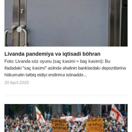
Livanda pandemiya və iqtisadi böhran
Foto: Livanda söz oyunu (saç kəsimi = baş kəsimi): Bu
ifadədəki “saç kəsimi” əslində əhalinin banklardakı depozitlərinə
hökumətin tətbiq etdiyi endirimə istinaddır...
20 April 2020