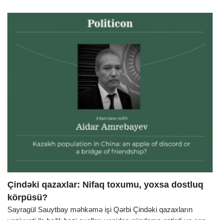
Çindəki qazaxlar: Nifaq toxumu, yoxsa dostluq
körpüsü?
Sayragül Sauytbay məhkəmə işi Qərbi Çindəki qazaxların