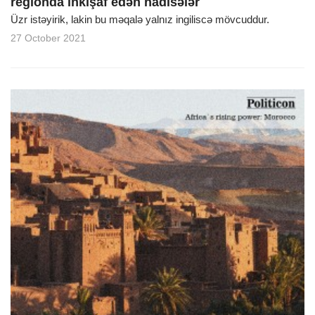
regionda inkişaf edən hadisələr
Üzr istəyirik, lakin bu məqalə yalnız ingiliscə mövcuddur.
27 October 2021