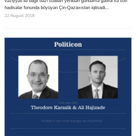
vəziyyəti ilə bağlı bəzi sualları yenidən gündəmə gətirdi və son
hadisələr fonunda böyüyən Çin-Qazaxıstan iqtisadi...
22 August 2018