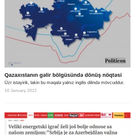
Qazaxıstanın gəlir bölgüsündə dönüş nöqtəsi
Üzr istəyirik, lakin bu məqalə yalnız ingilis dilində mövcuddur.
10 January 2022