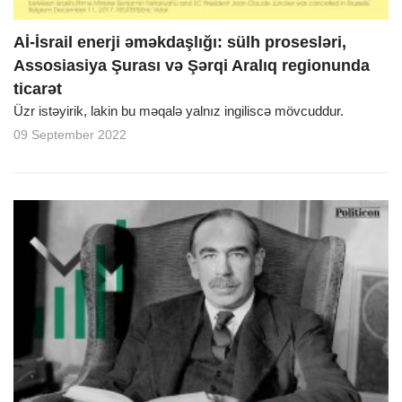
Aİ-İsrail enerji əməkdaşlığı: sülh prosesləri,
Assosiasiya Şurası və Şərqi Aralıq regionunda
ticarət
Üzr istəyirik, lakin bu məqalə yalnız ingiliscə mövcuddur.
09 September 2022