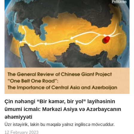
Çin nəhəngi “Bir kəmər, bir yol” layihəsinin
ümumi icmalı: Mərkəzi Asiya və Azərbaycanın
əhəmiyyəti
Üzr istəyirik, lakin bu məqalə yalnız ingiliscə mövcuddur.
12 February 2023