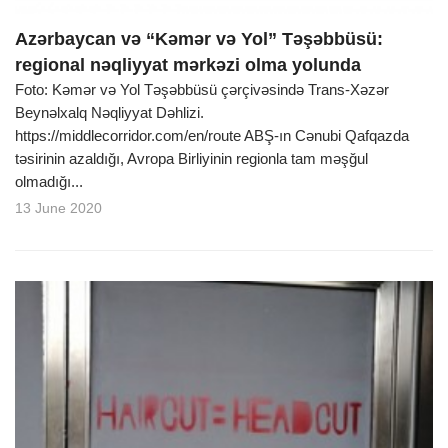
Azərbaycan və “Kəmər və Yol” Təşəbbüsü:
regional nəqliyyat mərkəzi olma yolunda
Foto: Kəmər və Yol Təşəbbüsü çərçivəsində Trans-Xəzər
Beynəlxalq Nəqliyyat Dəhlizi.
https://middlecorridor.com/en/route ABŞ-ın Cənubi Qafqazda
təsirinin azaldığı, Avropa Birliyinin regionla tam məşğul
olmadığı...
13 June 2020