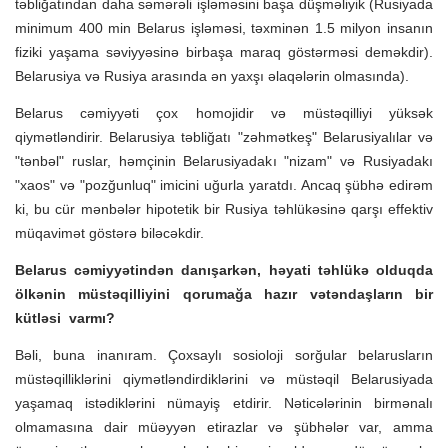
təbliğatından daha səmərəli işləməsini başa düşməliyik (Rusiyada
minimum 400 min Belarus işləməsi, təxminən 1.5 milyon insanın
fiziki yaşama səviyyəsinə birbaşa maraq göstərməsi deməkdir).
Belarusiya və Rusiya arasında ən yaxşı əlaqələrin olmasında).
Belarus cəmiyyəti çox homojidir və müstəqilliyi yüksək
qiymətləndirir. Belarusiya təbliğatı "zəhmətkeş" Belarusiyalılar və
"tənbəl" ruslar, həmçinin Belarusiyadakı "nizam" və Rusiyadakı
"xaos" və "pozğunluq" imicini uğurla yaratdı. Ancaq şübhə edirəm
ki, bu cür mənbələr hipotetik bir Rusiya təhlükəsinə qarşı effektiv
müqavimət göstərə biləcəkdir.
Belarus cəmiyyətindən danışarkən, həyati təhlükə olduqda
ölkənin müstəqilliyini qorumağa hazır vətəndaşların bir
kütləsi varmı?
Bəli, buna inanıram. Çoxsaylı sosioloji sorğular belarusların
müstəqilliklərini qiymətləndirdiklərini və müstəqil Belarusiyada
yaşamaq istədiklərini nümayiş etdirir. Nəticələrinin birmənalı
olmamasına dair müəyyən etirazlar və şübhələr var, amma