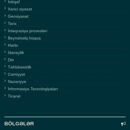
İnkişaf
Xarici siyasət
Geosiyasət
Tarix
İnteqrasiya prosesləri
Beynəlxalq hüquq
Hərbi
İdarəçilik
Din
Təhlükəsizlik
Cəmiyyət
Nəzəriyyə
İnformasiya Texnologiyaları
Ticarət
BÖLGƏLƏR