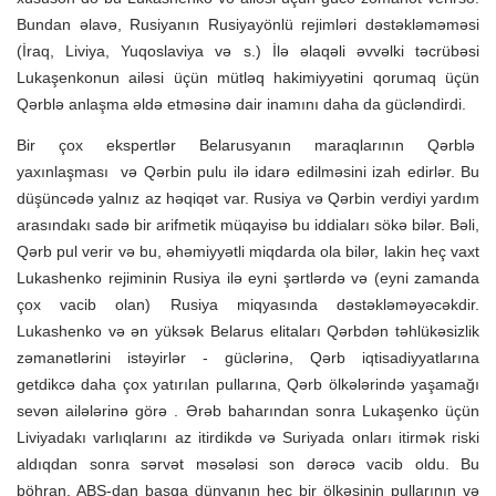
Bundan əlavə, Rusiyanın Rusiyayönlü rejimləri dəstəkləməməsi
(İraq, Liviya, Yuqoslaviya və s.) İlə əlaqəli əvvəlki təcrübəsi
Lukaşenkonun ailəsi üçün mütləq hakimiyyətini qorumaq üçün
Qərblə anlaşma əldə etməsinə dair inamını daha da gücləndirdi.
Bir çox ekspertlər Belarusyanın maraqlarının Qərblə
yaxınlaşması və Qərbin pulu ilə idarə edilməsini izah edirlər. Bu
düşüncədə yalnız az həqiqət var. Rusiya və Qərbin verdiyi yardım
arasındakı sadə bir arifmetik müqayisə bu iddiaları sökə bilər. Bəli,
Qərb pul verir və bu, əhəmiyyətli miqdarda ola bilər, lakin heç vaxt
Lukashenko rejiminin Rusiya ilə eyni şərtlərdə və (eyni zamanda
çox vacib olan) Rusiya miqyasında dəstəkləməyəcəkdir.
Lukashenko və ən yüksək Belarus elitaları Qərbdən təhlükəsizlik
zəmanətlərini istəyirlər - güclərinə, Qərb iqtisadiyyatlarına
getdikcə daha çox yatırılan pullarına, Qərb ölkələrində yaşamağı
sevən ailələrinə görə . Ərəb baharından sonra Lukaşenko üçün
Liviyadakı varlıqlarını az itirdikdə və Suriyada onları itirmək riski
aldıqdan sonra sərvət məsələsi son dərəcə vacib oldu. Bu
böhran, ABŞ-dan başqa dünyanın heç bir ölkəsinin pullarının və