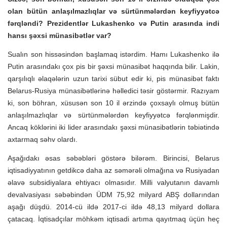
olan bütün anlaşılmazlıqlar və sürtünmələrdən keyfiyyətcə
fərqləndi? Prezidentlər Lukashenko və Putin arasında indi
hansı şəxsi münasibətlər var?
Sualın son hissəsindən başlamaq istərdim. Hamı Lukashenko ilə
Putin arasındakı çox pis bir şəxsi münasibət haqqında bilir. Lakin,
qarşılıqlı əlaqələrin uzun tarixi sübut edir ki, pis münasibət faktı
Belarus-Rusiya münasibətlərinə həlledici təsir göstərmir. Razıyam
ki, son böhran, xüsusən son 10 il ərzində çoxsaylı olmuş bütün
anlaşılmazlıqlar və sürtünmələrdən keyfiyyətcə fərqlənmişdir.
Ancaq köklərini iki lider arasındakı şəxsi münasibətlərin təbiətində
axtarmaq səhv olardı.
Aşağıdakı əsas səbəbləri göstərə bilərəm. Birincisi, Belarus
iqtisadiyyatının getdikcə daha az səmərəli olmağına və Rusiyadan
əlavə subsidiyalara ehtiyacı olmasıdır. Milli valyutanın davamlı
devalvasiyası səbəbindən ÜDM 75,92 milyard ABŞ dollarından
aşağı düşdü. 2014-cü ildə 2017-ci ildə 48,13 milyard dollara
çatacaq. İqtisadçılar möhkəm iqtisadi artıma qayıtmaq üçün heç