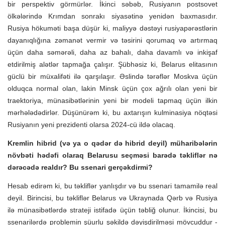
bir perspektiv görmürlər. İkinci səbəb, Rusiyanın postsovet
ölkələrində Krımdan sonrakı siyasətinə yenidən baxmasıdır.
Rusiya hökuməti başa düşür ki, maliyyə dəstəyi rusiyapərəstlərin
dayanıqlığına zəmanət vermir və təsirini qorumaq və artırmaq
üçün daha səmərəli, daha az bahalı, daha davamlı və inkişaf
etdirilmiş alətlər tapmağa çalışır. Şübhəsiz ki, Belarus elitasının
güclü bir müxalifəti ilə qarşılaşır. Əslində tərəflər Moskva üçün
olduqca normal olan, lakin Minsk üçün çox ağrılı olan yeni bir
traektoriya, münasibətlərinin yeni bir modeli tapmaq üçün ilkin
mərhələdədirlər. Düşünürəm ki, bu axtarışın kulminasiya nöqtəsi
Rusiyanın yeni prezidenti olarsa 2024-cü ildə olacaq.
Kremlin hibrid (və ya o qədər də hibrid deyil) müharibələrin
növbəti hədəfi olaraq Belarusu seçməsi barədə təkliflər nə
dərəcədə realdır? Bu ssenari gerçəkdirmi?
Hesab edirəm ki, bu təkliflər yanlışdır və bu ssenari tamamilə real
deyil. Birincisi, bu təkliflər Belarus və Ukraynada Qərb və Rusiya
ilə münasibətlərdə strateji istifadə üçün təbliğ olunur. İkincisi, bu
ssenarilərdə problemin şüurlu şəkildə dəyişdirilməsi mövcuddur -