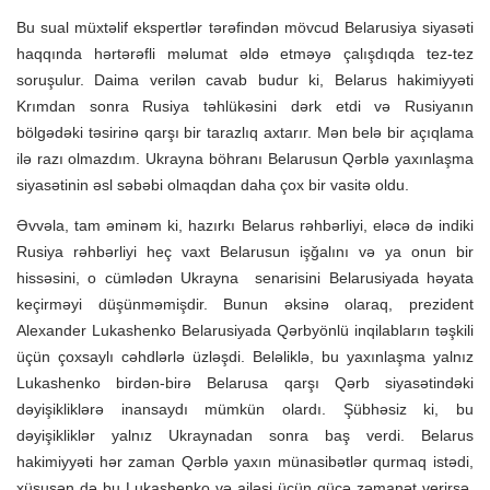
Bu sual müxtəlif ekspertlər tərəfindən mövcud Belarusiya siyasəti
haqqında hərtərəfli məlumat əldə etməyə çalışdıqda tez-tez
soruşulur. Daima verilən cavab budur ki, Belarus hakimiyyəti
Krımdan sonra Rusiya təhlükəsini dərk etdi və Rusiyanın
bölgədəki təsirinə qarşı bir tarazlıq axtarır. Mən belə bir açıqlama
ilə razı olmazdım. Ukrayna böhranı Belarusun Qərblə yaxınlaşma
siyasətinin əsl səbəbi olmaqdan daha çox bir vasitə oldu.
Əvvəla, tam əminəm ki, hazırkı Belarus rəhbərliyi, eləcə də indiki
Rusiya rəhbərliyi heç vaxt Belarusun işğalını və ya onun bir
hissəsini, o cümlədən Ukrayna senarisini Belarusiyada həyata
keçirməyi düşünməmişdir. Bunun əksinə olaraq, prezident
Alexander Lukashenko Belarusiyada Qərbyönlü inqilabların təşkili
üçün çoxsaylı cəhdlərlə üzləşdi. Beləliklə, bu yaxınlaşma yalnız
Lukashenko birdən-birə Belarusa qarşı Qərb siyasətindəki
dəyişikliklərə inansaydı mümkün olardı. Şübhəsiz ki, bu
dəyişikliklər yalnız Ukraynadan sonra baş verdi. Belarus
hakimiyyəti hər zaman Qərblə yaxın münasibətlər qurmaq istədi,
xüsusən də bu Lukashenko və ailəsi üçün gücə zəmanət verirsə.