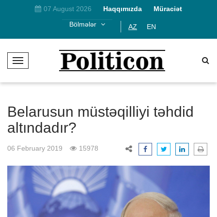
07 August 2026
Haqqımızda
Müraciət
Bölmələr
AZ
EN
T
o
g
g
l
Belarusun müstəqilliyi təhdid
e
altındadır?
N
a
06 February 2019
15978
v
i
g
a
t
i