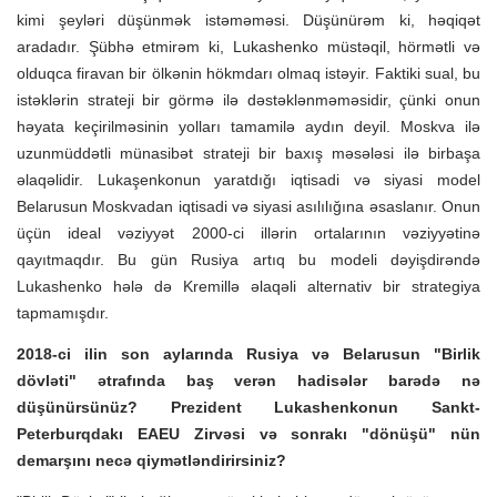
kimi şeyləri düşünmək istəməməsi. Düşünürəm ki, həqiqət
aradadır. Şübhə etmirəm ki, Lukashenko müstəqil, hörmətli və
olduqca firavan bir ölkənin hökmdarı olmaq istəyir. Faktiki sual, bu
istəklərin strateji bir görmə ilə dəstəklənməməsidir, çünki onun
həyata keçirilməsinin yolları tamamilə aydın deyil. Moskva ilə
uzunmüddətli münasibət strateji bir baxış məsələsi ilə birbaşa
əlaqəlidir. Lukaşenkonun yaratdığı iqtisadi və siyasi model
Belarusun Moskvadan iqtisadi və siyasi asılılığına əsaslanır. Onun
üçün ideal vəziyyət 2000-ci illərin ortalarının vəziyyətinə
qayıtmaqdır. Bu gün Rusiya artıq bu modeli dəyişdirəndə
Lukashenko hələ də Kremillə əlaqəli alternativ bir strategiya
tapmamışdır.
2018-ci ilin son aylarında Rusiya və Belarusun "Birlik
dövləti" ətrafında baş verən hadisələr barədə nə
düşünürsünüz? Prezident Lukashenkonun Sankt-
Peterburqdakı EAEU Zirvəsi və sonrakı "dönüşü" nün
demarşını necə qiymətləndirirsiniz?