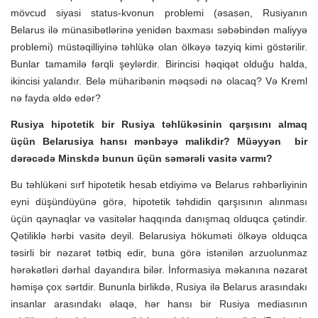
mövcud siyasi status-kvonun problemi (əsasən, Rusiyanın
Belarus ilə münasibətlərinə yenidən baxması səbəbindən maliyyə
problemi) müstəqilliyinə təhlükə olan ölkəyə təzyiq kimi göstərilir.
Bunlar tamamilə fərqli şeylərdir. Birincisi həqiqət olduğu halda,
ikincisi yalandır. Belə müharibənin məqsədi nə olacaq? Və Kreml
nə fayda əldə edər?
Rusiya hipotetik bir Rusiya təhlükəsinin qarşısını almaq
üçün Belarusiya hansı mənbəyə malikdir?
Müəyyən bir
dərəcədə Minskdə bunun üçün səmərəli vasitə varmı?
Bu təhlükəni sırf hipotetik hesab etdiyimə və Belarus rəhbərliyinin
eyni düşündüyünə görə, hipotetik təhdidin qarşısının alınması
üçün qaynaqlar və vasitələr haqqında danışmaq olduqca çətindir.
Qətiliklə hərbi vasitə deyil. Belarusiya hökuməti ölkəyə olduqca
təsirli bir nəzarət tətbiq edir, buna görə istənilən arzuolunmaz
hərəkətləri dərhal dayandıra bilər. İnformasiya məkanına nəzarət
həmişə çox sərtdir. Bununla birlikdə, Rusiya ilə Belarus arasındakı
insanlar arasındakı əlaqə, hər hansı bir Rusiya mediasının