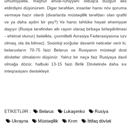
ümumiyyətlə, məşhur əhval-ruhiyyəni olduqca düzgün əks
etdirdiyini düşünürəm. Digər tərəfdən, insanlar hansı növ qoruma
verməyə hazır olardı (divarlarda müstəqillik tərəfdarı olan qrafiti
və ya daha aydın bir şey?) Və hansı təhlükə həyati əhəmiyyət
daşıyır (Rusiya tərəfindən altı rayon olaraq birbaşa birləşdirilməsi
- ehtimal olunur) beləliklə, çoxmillətli Avrasiya Federasiyasına üzv
olmaq, ola da bilməz). Sosioloji sorğular davamlı nəticələr verir ki,
belarusların 70-75 faizi Belarus və Rusiyanın müstəqil dost
dövlətlər olmalarını düşünür. Yalnız bir neçə faiz Rusiyaya daxil
olmağa dözür, halbuki 13-15 faizi Birlik Dövlətində daha sıx
inteqrasiyanı dəstəkləyir.
ETİKETLƏR :
Belarus
Lukaşenko
Rusiya
Ukrayna
Müstəqillik
Krım
İttifaq dövləti