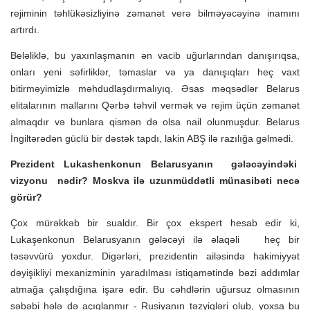
rejiminin təhlükəsizliyinə zəmanət verə bilməyəcəyinə inamını
artırdı.
Beləliklə, bu yaxınlaşmanın ən vacib uğurlarından danışırıqsa,
onları yeni səfirliklər, təmaslar və ya danışıqları heç vaxt
bitirməyimizlə məhdudlaşdırmalıyıq. Əsas məqsədlər Belarus
elitalarının mallarını Qərbə təhvil vermək və rejim üçün zəmanət
almaqdır və bunlara qismən də olsa nail olunmuşdur. Belarus
İngiltərədən güclü bir dəstək tapdı, lakin ABŞ ilə razılığa gəlmədi.
Prezident Lukashenkonun Belarusyanın gələcəyindəki
vizyonu nədir? Moskva ilə uzunmüddətli münasibəti necə
görür?
Çox mürəkkəb bir sualdır. Bir çox ekspert hesab edir ki,
Lukaşenkonun Belarusyanın gələcəyi ilə əlaqəli heç bir
təsəvvürü yoxdur. Digərləri, prezidentin ailəsində hakimiyyət
dəyişikliyi mexanizminin yaradılması istiqamətində bəzi addımlar
atmağa çalışdığına işarə edir. Bu cəhdlərin uğursuz olmasının
səbəbi hələ də açıqlanmır - Rusiyanın təzyiqləri olub, yoxsa bu