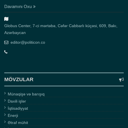
Davamını Oxu
Globus Center, 7-ci mərtəbə, Cəfər Cabbarlı küçəsi, 609, Bakı,
Azərbaycan
editor@politicon.co
MÖVZULAR
Münaqişə və barışıq
Daxili işlər
İqtisadiyyat
Enerji
Ətraf mühit