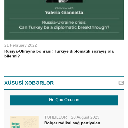
21 February 2022
Rusiya-Ukrayna böhranı: Türkiyə diplomatik sıçrayış ola
bilərmi?
XÜSUSİ XƏBƏRLƏR
Ən Çox Oxunan
TƏHLİLLƏR
28 August 2023
Bolqar radikal sağ partiyaları