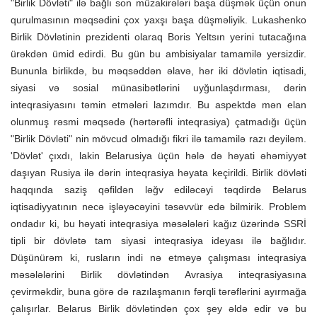
"Birlik Dövləti" ilə bağlı son müzakirələri başa düşmək üçün onun
qurulmasının məqsədini çox yaxşı başa düşməliyik. Lukashenko
Birlik Dövlətinin prezidenti olaraq Boris Yeltsın yerini tutacağına
ürəkdən ümid edirdi. Bu gün bu ambisiyalar tamamilə yersizdir.
Bununla birlikdə, bu məqsəddən əlavə, hər iki dövlətin iqtisadi,
siyasi və sosial münasibətlərini uyğunlaşdırması, dərin
inteqrasiyasını təmin etmələri lazımdır. Bu aspektdə mən elan
olunmuş rəsmi məqsədə (hərtərəfli inteqrasiya) çatmadığı üçün
"Birlik Dövləti" nin mövcud olmadığı fikri ilə tamamilə razı deyiləm.
'Dövlət' çıxdı, lakin Belarusiya üçün hələ də həyati əhəmiyyət
daşıyan Rusiya ilə dərin inteqrasiya həyata keçirildi. Birlik dövləti
haqqında saziş qəfildən ləğv ediləcəyi təqdirdə Belarus
iqtisadiyyatının necə işləyəcəyini təsəvvür edə bilmirik. Problem
ondadır ki, bu həyati inteqrasiya məsələləri kağız üzərində SSRİ
tipli bir dövlətə tam siyasi inteqrasiya ideyası ilə bağlıdır.
Düşünürəm ki, rusların indi nə etməyə çalışması inteqrasiya
məsələlərini Birlik dövlətindən Avrasiya inteqrasiyasına
çevirməkdir, buna görə də razılaşmanın fərqli tərəflərini ayırmağa
çalışırlar. Belarus Birlik dövlətindən çox şey əldə edir və bu