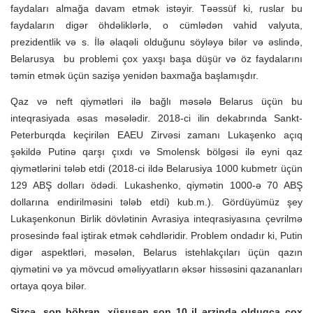
faydaları almağa davam etmək istəyir. Təəssüf ki, ruslar bu
faydaların digər öhdəliklərlə, o cümlədən vahid valyuta,
prezidentlik və s. İlə əlaqəli olduğunu söyləyə bilər və əslində,
Belarusya bu problemi çox yaxşı başa düşür və öz faydalarını
təmin etmək üçün sazişə yenidən baxmağa başlamışdır.
Qaz və neft qiymətləri ilə bağlı məsələ Belarus üçün bu
inteqrasiyada əsas məsələdir. 2018-ci ilin dekabrında Sankt-
Peterburqda keçirilən EAEU Zirvəsi zamanı Lukaşenko açıq
şəkildə Putinə qarşı çıxdı və Smolensk bölgəsi ilə eyni qaz
qiymətlərini tələb etdi (2018-ci ildə Belarusiya 1000 kubmetr üçün
129 ABŞ dolları ödədi. Lukashenko, qiymətin 1000-ə 70 ABŞ
dollarına endirilməsini tələb etdi) kub.m.). Gördüyümüz şey
Lukaşenkonun Birlik dövlətinin Avrasiya inteqrasiyasına çevrilmə
prosesində fəal iştirak etmək cəhdləridir. Problem ondadır ki, Putin
digər aspektləri, məsələn, Belarus istehlakçıları üçün qazın
qiymətini və ya mövcud əməliyyatların əksər hissəsini qazananları
ortaya qoya bilər.
Sizcə, son böhran, xüsusən son 10 il ərzində olduqca çox