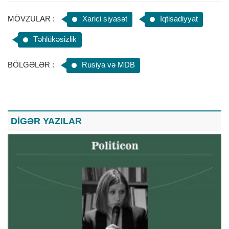
MÖVZULAR :
Xarici siyasət
İqtisadiyyat
Təhlükəsizlik
BÖLGƏLƏR :
Rusiya və MDB
DİGƏR YAZILAR