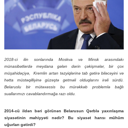
o
n
2018-ci ilin sonlarında Moskva və Minsk arasındakı
münasibətlərdə meydana gələn dərin çəkişmələr, bir çox
müşahidəçiyə, Kremlin artan təzyiqlərinə tab gətirə biləcəyini və
hətta müstəqilliyinə güzəştə getməli olduqlarını irəli sürdü.
Belaruslu bir mütəxəssis bu mürəkkəb problemlə bağlı
suallarımızı cavablandırmağa razı oldu.
2014-cü ildən bəri görünən Belarusun Qərblə yaxınlaşma
siyasətinin mahiyyəti nədir? Bu siyasət hansı mühüm
uğurları gətirdi?