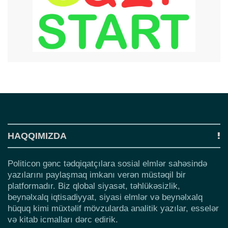
HAQQIMIZDA
Politicon gənc tədqiqatçılara sosial elmlər sahəsində
yazılarını paylaşmaq imkanı verən müstəqil bir
platformadır. Biz qlobal siyasət, təhlükəsizlik,
beynəlxalq iqtisadiyyat, siyasi elmlər və beynəlxalq
hüquq kimi müxtəlif mövzularda analitik yazılar, esselər
və kitab icmalları dərc edirik.