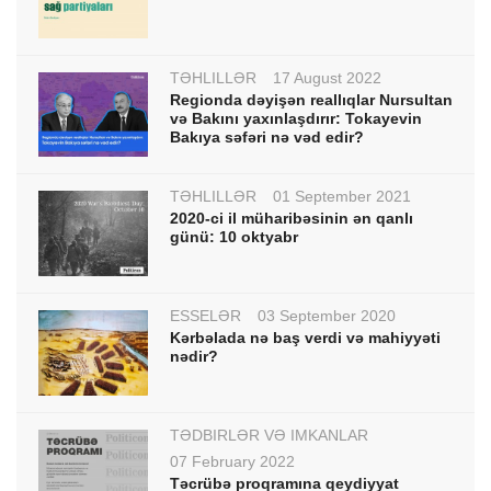
TƏHLİLLƏR
17 August 2022
Regionda dəyişən reallıqlar Nursultan
və Bakını yaxınlaşdırır: Tokayevin
Bakıya səfəri nə vəd edir?
TƏHLİLLƏR
01 September 2021
2020-ci il müharibəsinin ən qanlı
günü: 10 oktyabr
ESSELƏR
03 September 2020
Kərbəlada nə baş verdi və mahiyyəti
nədir?
TƏDBİRLƏR VƏ İMKANLAR
07 February 2022
Təcrübə proqramına qeydiyyat