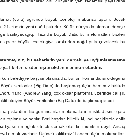
rəflərindən yararlanaraq onu dünyanın yeni rəqəmsal paytaxtına
umat (data) uğrunda böyük texnoloji mübarizə aparır, Böyük
 Bu, 21-ci əsrin yeni nəğd puludur. Bütün dünya datalardan danışır
mağa başlayacağıq. Hazırda Böyük Data bu məlumatları bizdən
 o qədər böyük texnologiya tərəfindən nəğd pula çevriləcək bu
stərməyiniz, bu şəhərlərin yeni gerçəkliyə uyğunlaşmasına
ə ya fikirləri sizdən eşitməkdən məmnun olardım.
orkun bələdiyyə başçısı olsanız da, bunun komanda işi olduğunu
Böyük verilənlər (Big Data) ilə başlamaq üçün hamımız birlikdə
Endrü Yanq (Andrew Yang) çox oxşar platforma üzərində çalışır.
if etdiyim Böyük verilənlər (Big Data) ilə başlamaq istədi.
şmaq istərdim. Bu gün insanlar məlumatlarının istifadəsinə görə
toplanır və satılır. Bəri başdan bilirdik ki, indi seçkilərdə qalib
ili partiyasını məğlub etmək demək olar ki, mümkün deyil. Ancaq
eyd etmək vacibdir. Üçüncü təklifimiz “London üçün məlumatlar”