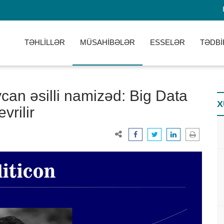
TƏHLİLLƏR
MÜSAHİBƏLƏR
ESSELƏR
TƏDBİ
can əsilli namizəd: Big Data
X
vrilir