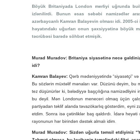
Böyük Britaniyada London merliyi uğrunda buil
izlənilirdi. Bunun əsas səbəbi namizədlər ara
azərbaycanlı Kamran Balayevin olması idi. 2005-ci
həyatındakı uğurları onun şəxsiyyətinə böyük 
təcrübəsi barədə söhbət etmişik.
Murad Muradov: Britaniya siyasətinə necə gəldini
idi?
Kamran Balayev:
Qərb mədəniyyətində “siyasətçi” və 
Bu sözlərin müxtəlif mənaları var. Düzünü deyim, bu
tez düşünürlər ki, bələdiyyə başçılığına namizədliyini
bu deyil. Mən Londonun meneceri olmaq üçün çalışır
partiyadan təklif alanda təvazökarlıq göstərdim, eyn
etdim. Sonra isə çətinliklər baş qaldırdı. İdarə heyə
rayonunun hər birindən dəstək almalı idim.
Murad Muradov: Sizdən uğurla təmsil etdiyiniz “Y
Zəhmət olmasa, bu layihənin təməlindəki fikri, əsas 