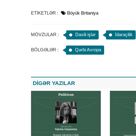
ETİKETLƏR :
Böyük Britaniya
MÖVZULAR :
Daxili işlər
İdarəçilik
BÖLGƏLƏR :
Qərbi Avropa
DİGƏR YAZILAR