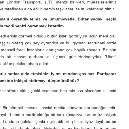
n London Transportu (LT), mənzil birlikləri, müəssisələrimiz
tərəfindən əldə edilir, həmin təşkilatlar isə mükafatlandırılmır.
manı öyrəndikləriniz və ümumiyyətlə, Britaniyadakı seçki
da təcrübənizi öyrənmək istərdim.
 sədrlərinin görməli olduğu bütün işləri gördüyüm üçün məni gizli
ə başçısı olaraq çox şey öyrəndim və bu qiymətli təcrübəni sözlə
 mənşəli fərqli insanlarla danışmaq çox böyük zövqdü. Bir gün
də bir cinayət qurbanı ilə, üçüncü gün Harinqeydəki “Uber”
əlif aspektləri əhatə edirdi.
rlu nəticə əldə etmisiniz: iyirmi mindən çox səs. Partiyanız
qamətdə inkişaf etdirməyi düşünürsünüz?
zlənilməz oldu, çünki təxminən beş min səs alacağımızı ümid
 Bir nömrəli məsələ: sosial media dünyanı darmadağın edir.
layıb. London malik olduğu bir sıra xüsusiyyətlərdən öz inkişafı
ondona gəlirlər, çünki ingilis dili artıq bir imtiyaz deyil, bu bir
zdan istifadə etməliyik. Meksikalı və ya hindistanlı bir iş adamı