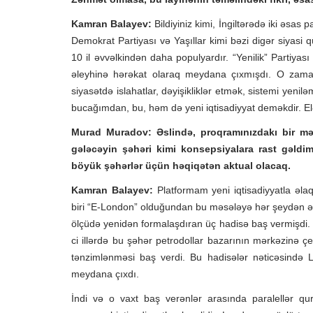
Kamran Balayev:
Bildiyiniz kimi, İngiltərədə iki əsas 
Demokrat Partiyası və Yaşıllar kimi bəzi digər siyasi
10 il əvvəlkindən daha populyardır. “Yenilik” Partiyası
əleyhinə hərəkat olaraq meydana çıxmışdı. O zaman
siyasətdə islahatlar, dəyişikliklər etmək, sistemi yeni
bucağımdan, bu, həm də yeni iqtisadiyyat deməkdir. Elə
Murad Muradov:
Əslində, proqramınızdakı bir m
gələcəyin şəhəri kimi konsepsiyalara rast gəldim
böyük şəhərlər üçün həqiqətən aktual olacaq.
Kamran Balayev:
Platformam yeni iqtisadiyyatla əlaq
biri “E-London” olduğundan bu məsələyə hər şeydən əv
ölçüdə yenidən formalaşdıran üç hadisə baş vermişdi. 
ci illərdə bu şəhər petrodollar bazarının mərkəzinə çe
tənzimlənməsi baş verdi. Bu hadisələr nəticəsində 
meydana çıxdı.
İndi və o vaxt baş verənlər arasında paralellər q