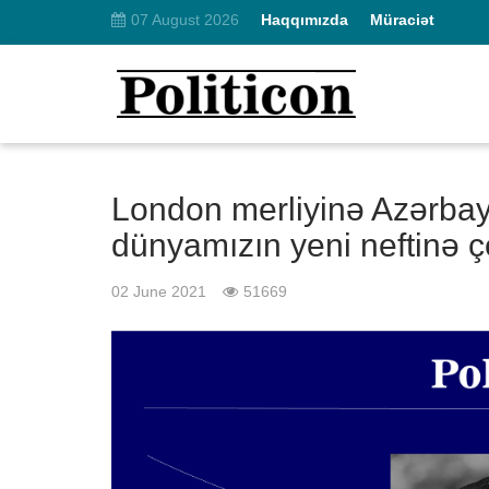
07 August 2026
Haqqımızda
Müraciət
London merliyinə Azərbay
dünyamızın yeni neftinə çe
02 June 2021
51669