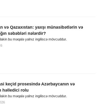
n və Qazaxıstan: yaxşı münasibətlərin və
ğın səbəbləri nələrdir?
, lakin bu məqalə yalnız ingiliscə mövcuddur.
26
yasi keçid prosesində Azərbaycanın və
 həlledici rolu
, lakin bu məqalə yalnız ingiliscə mövcuddur.
026