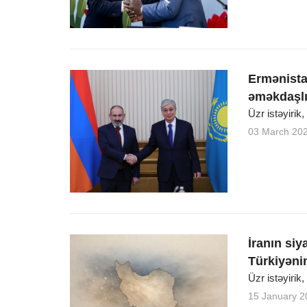
Ermənista
əməkdaşlı
Üzr istəyirik
03 March 20
İranın si
Türkiyənin
Üzr istəyirik
15 January 2