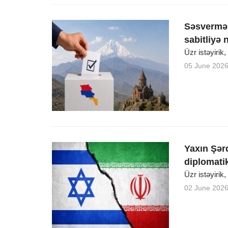
Səsvermə 
sabitliyə 
Üzr istəyirik
05 June 202
Yaxın Şərq
diplomatik
Üzr istəyirik
02 June 202