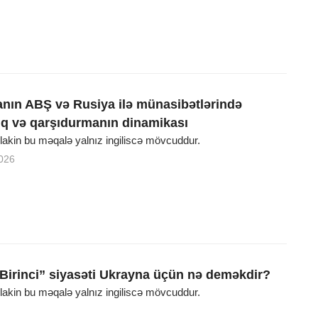
nın ABŞ və Rusiya ilə münasibətlərində
q və qarşıdurmanın dinamikası
, lakin bu məqalə yalnız ingiliscə mövcuddur.
026
Birinci” siyasəti Ukrayna üçün nə deməkdir?
, lakin bu məqalə yalnız ingiliscə mövcuddur.