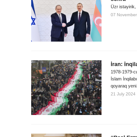
Üzr istəyirik
07 November
İran: İnqil
1978-1979-cu 
İslam İnqilab
qoyaraq yeni.
21 July 2024