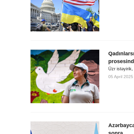
Qadınlars
prosesind
Üzr istəyirik
05 April 2025
Azərbaycan
sonra