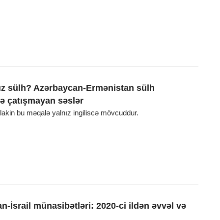
ız sülh? Azərbaycan-Ermənistan sülh
ə çatışmayan səslər
, lakin bu məqalə yalnız ingiliscə mövcuddur.
-İsrail münasibətləri: 2020-ci ildən əvvəl və