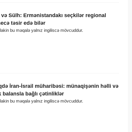
və Sülh: Ermənistandakı seçkilər regional
necə təsir edə bilər
, lakin bu məqalə yalnız ingiliscə mövcuddur.
6
də İran-İsrail müharibəsi: münaqişənin həlli və
 balansla bağlı çətinliklər
, lakin bu məqalə yalnız ingiliscə mövcuddur.
6