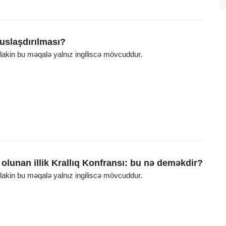
uslaşdırılması?
, lakin bu məqalə yalnız ingiliscə mövcuddur.
f olunan illik Krallıq Konfransı: bu nə deməkdir?
, lakin bu məqalə yalnız ingiliscə mövcuddur.