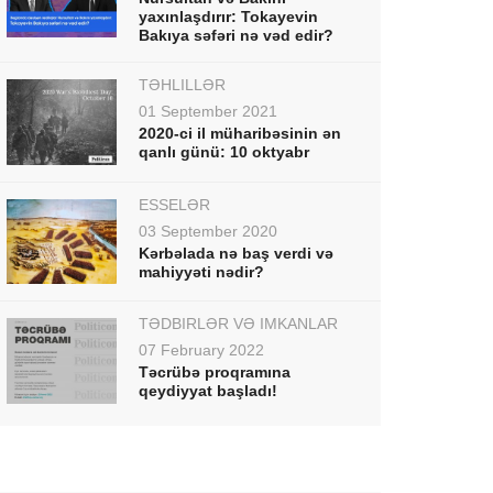
yaxınlaşdırır: Tokayevin
Bakıya səfəri nə vəd edir?
TƏHLİLLƏR
01 September 2021
2020-ci il müharibəsinin ən
qanlı günü: 10 oktyabr
ESSELƏR
03 September 2020
Kərbəlada nə baş verdi və
mahiyyəti nədir?
TƏDBİRLƏR VƏ İMKANLAR
07 February 2022
Təcrübə proqramına
qeydiyyat başladı!