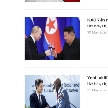
KXDR-in r
Üzr istəyirik
30 May 2026
Yeni təkli
Üzr istəyirik
21 May 2026