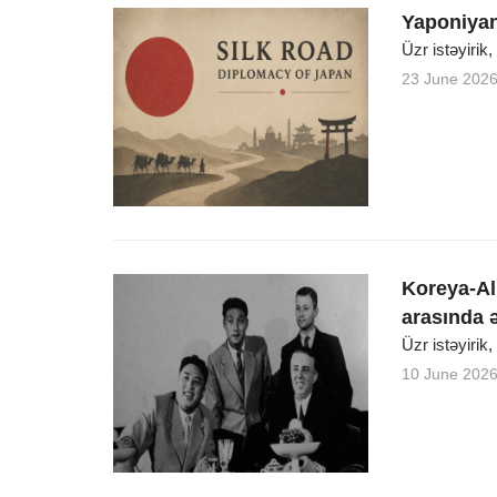
Yaponiyan
Üzr istəyirik
23 June 202
Koreya-Al
arasında 
Üzr istəyirik
10 June 202