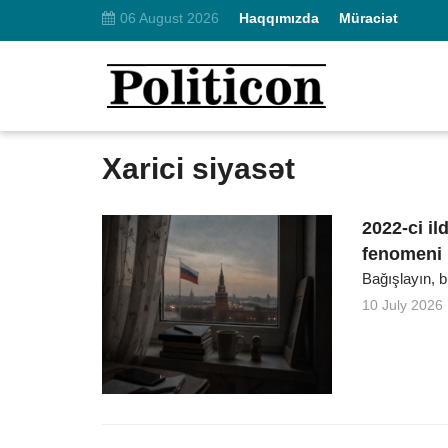
06 August 2026
Haqqımızda
Müraciət
Xarici siyasət
2022-ci i
fenomeni
Bağışlayın, b
10 July 2026