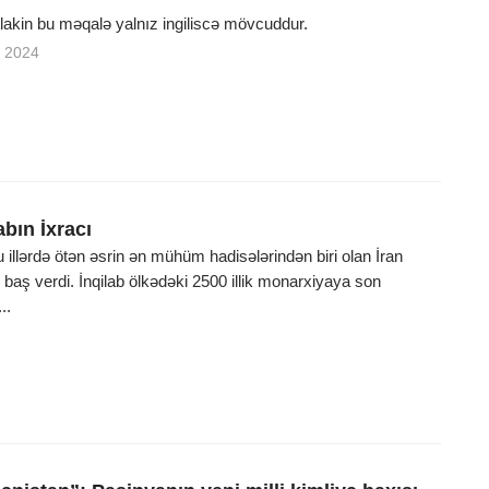
, lakin bu məqalə yalnız ingiliscə mövcuddur.
 2024
abın İxracı
illərdə ötən əsrin ən mühüm hadisələrindən biri olan İran
ı baş verdi. İnqilab ölkədəki 2500 illik monarxiyaya son
..