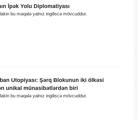
ın İpək Yolu Diplomatiyası
, lakin bu məqalə yalnız ingiliscə mövcuddur.
6
ban Utopiyası: Şərq Blokunun iki ölkəsi
ən unikal münasibətlərdən biri
, lakin bu məqalə yalnız ingiliscə mövcuddur.
6