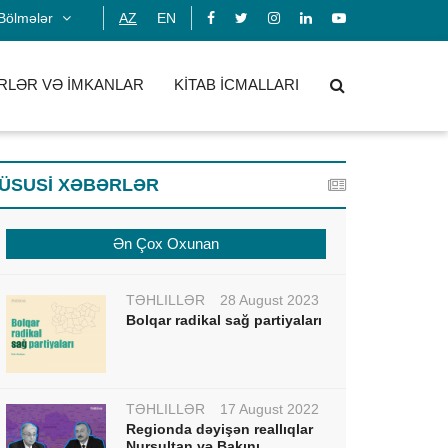
Bölmələr
AZ
EN
RLƏR VƏ İMKANLAR
KİTAB İCMALLARI
ÜSUSİ XƏBƏRLƏR
Ən Çox Oxunan
TƏHLİLLƏR
28 August 2023
Bolqar radikal sağ partiyaları
TƏHLİLLƏR
17 August 2022
Regionda dəyişən reallıqlar
Nursultan və Bakını