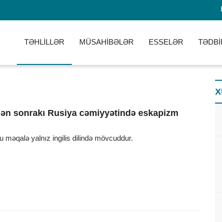
TƏHLİLLƏR
MÜSAHİBƏLƏR
ESSELƏR
TƏDBİ
X
ldən sonrakı Rusiya cəmiyyətində eskapizm
u məqalə yalnız ingilis dilində mövcuddur.