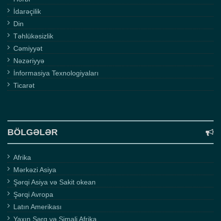
İdarəçilik
Din
Təhlükəsizlik
Cəmiyyət
Nəzəriyyə
İnformasiya Texnologiyaları
Ticarət
BÖLGƏLƏR
Afrika
Mərkəzi Asiya
Şərqi Asiya və Sakit okean
Şərqi Avropa
Latın Amerikası
Yaxın Şərq və Şimali Afrika