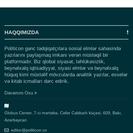
o
n
HAQQIMIZDA
Politicon gənc tədqiqatçılara sosial elmlər sahəsində
yazılarını paylaşmaq imkanı verən müstəqil bir
platformadır. Biz qlobal siyasət, təhlükəsizlik,
beynəlxalq iqtisadiyyat, siyasi elmlər və beynəlxalq
hüquq kimi müxtəlif mövzularda analitik yazılar, esselər
və kitab icmalları dərc edirik.
Davamını Oxu
Globus Center, 7-ci mərtəbə, Cəfər Cabbarlı küçəsi, 609, Bakı,
Azərbaycan
editor@politicon.co