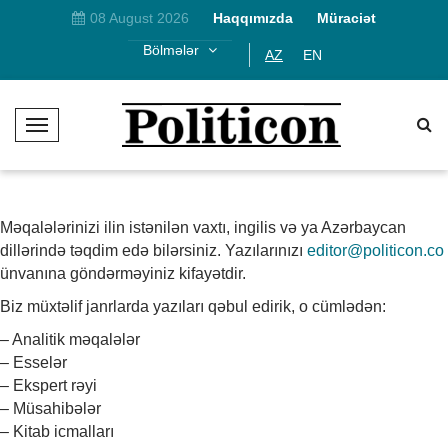
08 August 2026
Haqqımızda
Müraciət
Bölmələr
AZ
EN
T
o
g
g
l
Məqalələrinizi ilin istənilən vaxtı, ingilis və ya Azərbaycan
e
dillərində təqdim edə bilərsiniz. Yazılarınızı
editor@politicon.co
N
ünvanına göndərməyiniz kifayətdir.
a
Biz müxtəlif janrlarda yazıları qəbul edirik, o cümlədən:
v
i
– Analitik məqalələr
g
– Esselər
a
– Ekspert rəyi
t
– Müsahibələr
i
– Kitab icmalları