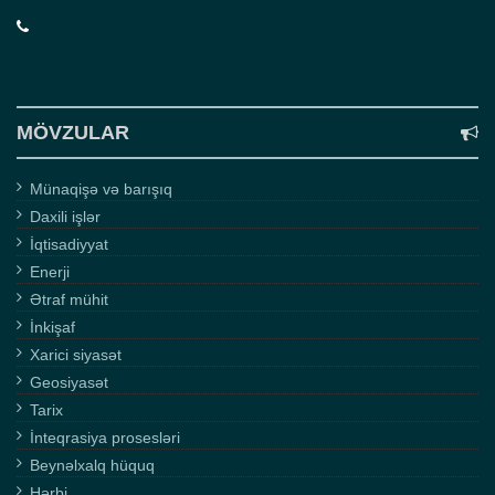
MÖVZULAR
Münaqişə və barışıq
Daxili işlər
İqtisadiyyat
Enerji
Ətraf mühit
İnkişaf
Xarici siyasət
Geosiyasət
Tarix
İnteqrasiya prosesləri
Beynəlxalq hüquq
Hərbi