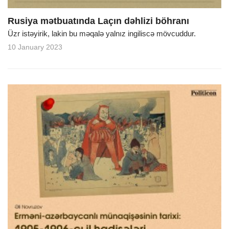
Rusiya mətbuatında Laçın dəhlizi böhranı
Üzr istəyirik, lakin bu məqalə yalnız ingiliscə mövcuddur.
10 January 2023