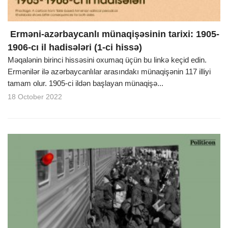
Erməni-azərbaycanlı münaqişəsinin tarixi: 1905-
1906-cı il hadisələri (1-ci hissə)
Məqalənin birinci hissəsini oxumaq üçün bu linkə keçid edin.
Ermənilər ilə azərbaycanlılar arasındakı münaqişənin 117 illiyi
tamam olur. 1905-ci ildən başlayan münaqişə...
18 October 2022