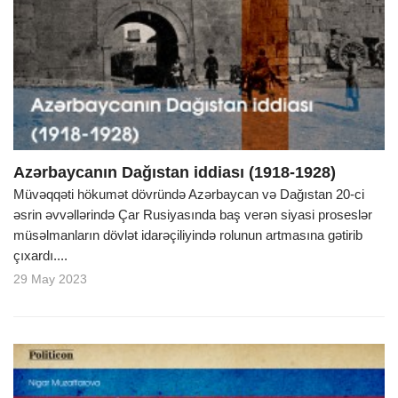
Azərbaycanın Dağıstan iddiası (1918-1928)
Müvəqqəti hökumət dövründə Azərbaycan və Dağıstan 20-ci
əsrin əvvəllərində Çar Rusiyasında baş verən siyasi proseslər
müsəlmanların dövlət idarəçiliyində rolunun artmasına gətirib
çıxardı....
29 May 2023