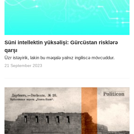
Süni intellektin yüksəlişi: Gürcüstan risklərə
qarşı
Üzr istəyirik, lakin bu məqalə yalnız ingiliscə mövcuddur.
21 September 2023