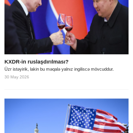
KXDR-in ruslaşdırılması?
Üzr istəyirik, lakin bu məqalə yalnız ingiliscə mövcuddur.
30 May 2026