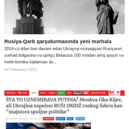
Rusiya-Qərb qarşıdurmasında yeni mərhələ
2014-cü ildən bəri davam edən Ukrayna münaqişəsi Rusiyanın
sərhəd bölgəsinə və qonşu Belarusa 100 mindən artıq qoşun və
hərbi texnika toplaması ilə...
04 February 2022