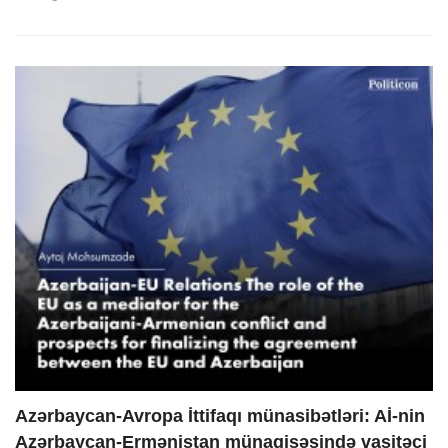
Azərbaycan-Avropa İttifaqı münasibətləri: Aİ-nin
Azərbaycan-Ermənistan münaqişəsində vasitəçi