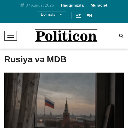
07 August 2026
Haqqımızda
Müraciət
Bölmələr
AZ
EN
T
o
g
g
Rusiya və MDB
l
e
N
a
v
i
g
a
t
i