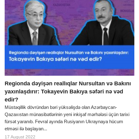
Regionda dəyişən reallıqlar Nursultan və Bakını
yaxınlaşdırır: Tokayevin Bakıya səfəri nə vəd
edir?
Müstəqillik dövründən bəri yüksəlişdə olan Azərbaycan-
Qazaxıstan münasibətlərinin yeni inkişaf mərhələsi üçün tarixi
fürsət yaranıb. Fevral ayında Rusiyanın Ukraynaya hücum
etməsi ilə başlayan...
17 August 2022