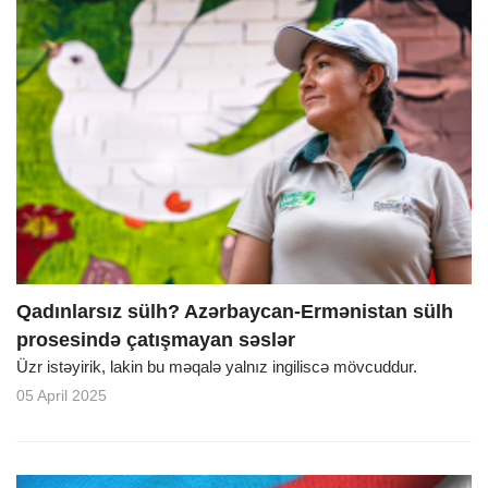
Qadınlarsız sülh? Azərbaycan-Ermənistan sülh
prosesində çatışmayan səslər
Üzr istəyirik, lakin bu məqalə yalnız ingiliscə mövcuddur.
05 April 2025