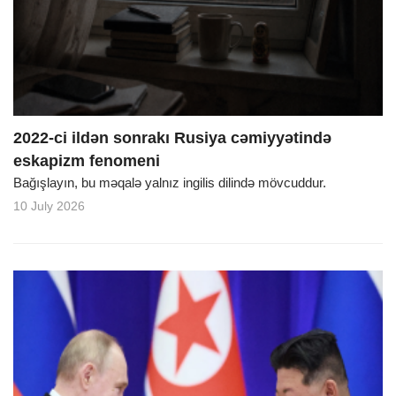
o
n
2022-ci ildən sonrakı Rusiya cəmiyyətində
eskapizm fenomeni
Bağışlayın, bu məqalə yalnız ingilis dilində mövcuddur.
10 July 2026