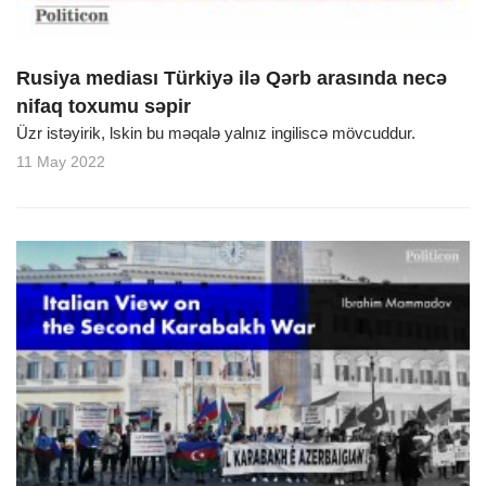
Rusiya mediası Türkiyə ilə Qərb arasında necə
nifaq toxumu səpir
Üzr istəyirik, lskin bu məqalə yalnız ingiliscə mövcuddur.
11 May 2022