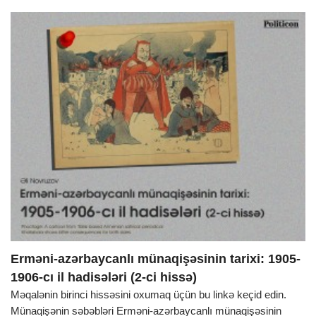
Erməni-azərbaycanlı münaqişəsinin tarixi: 1905-
1906-cı il hadisələri (2-ci hissə)
Məqalənin birinci hissəsini oxumaq üçün bu linkə keçid edin.
Münaqişənin səbəbləri Erməni-azərbaycanlı münaqişəsinin