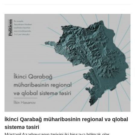
İkinci Qarabağ müharibəsinin regional və qlobal
sistemə təsiri
Müstəqil Azərbaycanın tarixini iki hissəyə bölmək olar.