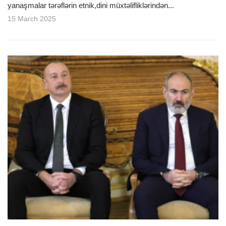
yanaşmalar tərəflərin etnik,dini müxtəlifliklərindən...
15 March 2025