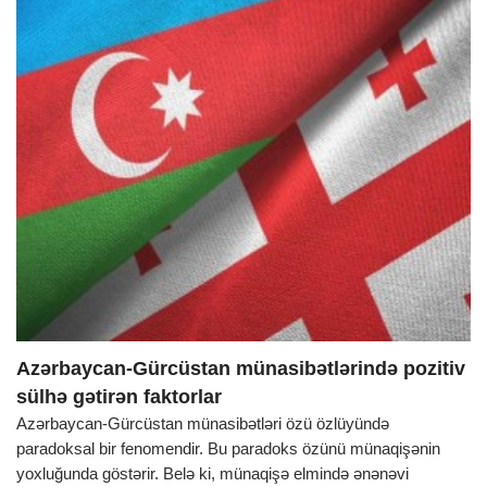
Azərbaycan-Gürcüstan münasibətlərində pozitiv
sülhə gətirən faktorlar
Azərbaycan-Gürcüstan münasibətləri özü özlüyündə
paradoksal bir fenomendir. Bu paradoks özünü münaqişənin
yoxluğunda göstərir. Belə ki, münaqişə elmində ənənəvi