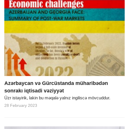
Azərbaycan və Gürcüstanda müharibədən
sonrakı iqtisadi vəziyyət
Üzr istəyirik, lakin bu məqalə yalnız ingiliscə mövcuddur.
28 February 2023