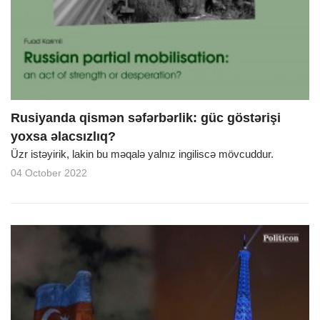
Rusiyanda qismən səfərbərlik: güc göstərişi
yoxsa əlacsızlıq?
Üzr istəyirik, lakin bu məqalə yalnız ingiliscə mövcuddur.
04 October 2022