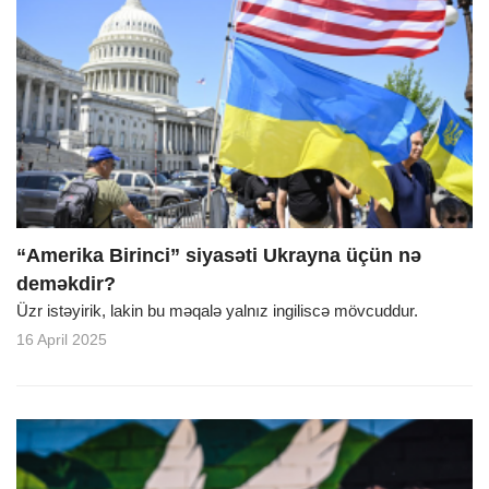
“Amerika Birinci” siyasəti Ukrayna üçün nə
deməkdir?
Üzr istəyirik, lakin bu məqalə yalnız ingiliscə mövcuddur.
16 April 2025