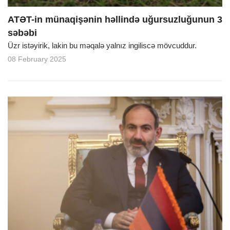
ATƏT-in münaqişənin həllində uğursuzluğunun 3
səbəbi
Üzr istəyirik, lakin bu məqalə yalnız ingiliscə mövcuddur.
08 February 2025