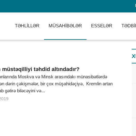
TƏHLİLLƏR
MÜSAHİBƏLƏR
ESSELƏR
TƏDBİ
X
müstəqilliyi təhdid altındadır?
 sonlarında Moskva və Minsk arasındakı münasibətlərdə
n dərin çəkişmələr, bir çox müşahidəçiyə, Kremlin artan
ab gətirə biləcəyini və...
2019