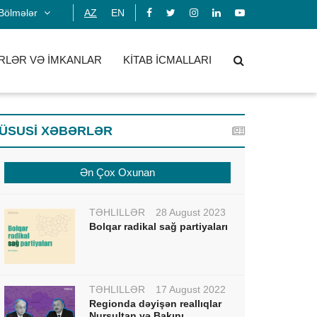
Bölmələr
AZ
EN
RLƏR VƏ İMKANLAR
KİTAB İCMALLARI
ÜSUSİ XƏBƏRLƏR
Ən Çox Oxunan
TƏHLİLLƏR
28 August 2023
Bolqar radikal sağ partiyaları
TƏHLİLLƏR
17 August 2022
Regionda dəyişən reallıqlar
Nursultan və Bakını