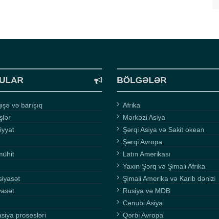
ULAR
BÖLGƏLƏR
şə və barışıq
Afrika
işlər
Mərkəzi Asiya
iyyat
Şərqi Asiya və Sakit okean
Şərqi Avropa
mühit
Latın Amerikası
Yaxın Şərq və Şimali Afrika
siyasət
Şimali Amerika və Karib dənizi
yasət
Rusiya və MDB
Cənubi Asiya
asiya prosesləri
Qərbi Avropa