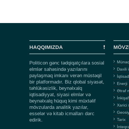
HAQQIMIZDA
MÖVZ
Münaqi
Politicon gənc tədqiqatçılara sosial
elmlər sahəsində yazılarını
Daxili 
paylaşmaq imkanı verən müstəqil
İqtisad
bir platformadır. Biz qlobal siyasət,
Enerji
təhlükəsizlik, beynəlxalq
Ətraf 
iqtisadiyyat, siyasi elmlər və
İnkişaf
beynəlxalq hüquq kimi müxtəlif
Xarici 
mövzularda analitik yazılar,
Geosi
esselər və kitab icmalları dərc
edirik.
Tarix
İnteqr