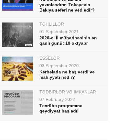
yaxınlaşdırır: Tokayevin
Bakıya səfəri nə vəd edir?
TƏHLİLLƏR
01 September 2021
2020-ci il müharibəsinin ən
qanlı günü: 10 oktyabr
ESSELƏR
03 September 2020
Kərbəlada nə baş verdi və
mahiyyəti nədir?
TƏDBİRLƏR VƏ İMKANLAR
07 February 2022
Təcrübə proqramına
qeydiyyat başladı!