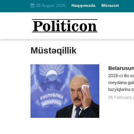
08 August 2026
Haqqımızda
Müraciət
Müstəqillik
Belarusun 
2018-ci ilin
meydana gələ
təzyiqlərinə t
06 February 