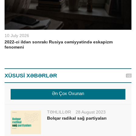
10 July 2026
2022-ci ildən sonrakı Rusiya cəmiyyətində eskapizm
fenomeni
XÜSUSİ XƏBƏRLƏR
Ən Çox Oxunan
TƏHLİLLƏR
28 August 2023
Bolqar radikal sağ partiyaları