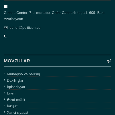
Globus Center, 7-ci mərtəbə, Cəfər Cabbarlı küçəsi, 609, Bakı,
Azərbaycan
editor@politicon.co
MÖVZULAR
Münaqişə və barışıq
Daxili işlər
İqtisadiyyat
Enerji
Ətraf mühit
İnkişaf
Xarici siyasət