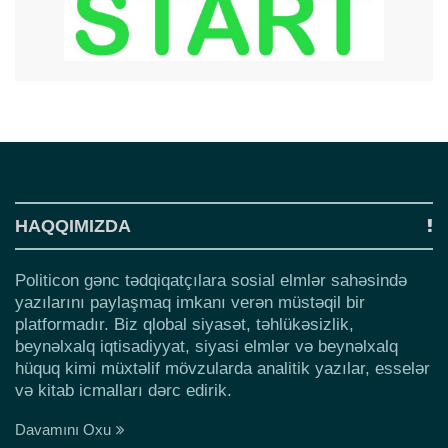
HAQQIMIZDA
Politicon gənc tədqiqatçılara sosial elmlər sahəsində
yazılarını paylaşmaq imkanı verən müstəqil bir
platformadır. Biz qlobal siyasət, təhlükəsizlik,
beynəlxalq iqtisadiyyat, siyasi elmlər və beynəlxalq
hüquq kimi müxtəlif mövzularda analitik yazılar, esselər
və kitab icmalları dərc edirik.
Davamını Oxu