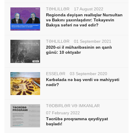
TƏHLİLLƏR
17 August 2022
Regionda dəyişən reallıqlar Nursultan
və Bakını yaxınlaşdırır: Tokayevin
Bakıya səfəri nə vəd edir?
TƏHLİLLƏR
01 September 2021
2020-ci il müharibəsinin ən qanlı
günü: 10 oktyabr
ESSELƏR
03 September 2020
Kərbəlada nə baş verdi və mahiyyəti
nədir?
TƏDBİRLƏR VƏ İMKANLAR
07 February 2022
Təcrübə proqramına qeydiyyat
başladı!