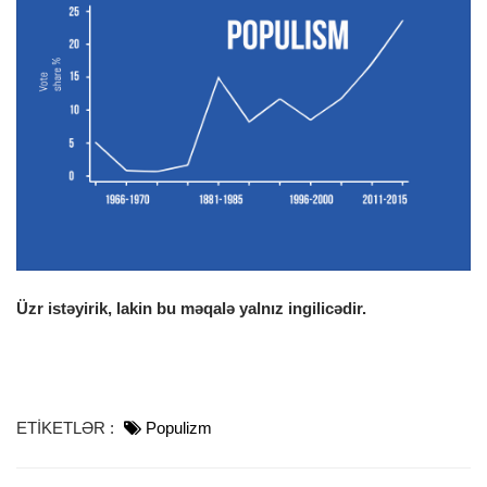
o
n
Üzr istəyirik, lakin bu məqalə yalnız ingilicədir.
ETİKETLƏR :
Populizm