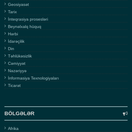
Geosiyasət
Tarix
İnteqrasiya prosesləri
Beynəlxalq hüquq
Hərbi
İdarəçilik
Din
Təhlükəsizlik
Cəmiyyət
Nəzəriyyə
İnformasiya Texnologiyaları
Ticarət
BÖLGƏLƏR
Afrika