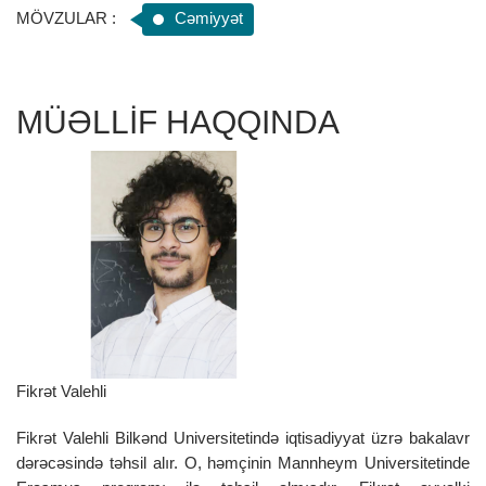
MÖVZULAR :
Cəmiyyət
MÜƏLLİF HAQQINDA
Fikrət Valehli
Fikrət Valehli Bilkənd Universitetində iqtisadiyyat üzrə bakalavr
dərəcəsində təhsil alır. O, həmçinin Mannheym Universitetinde