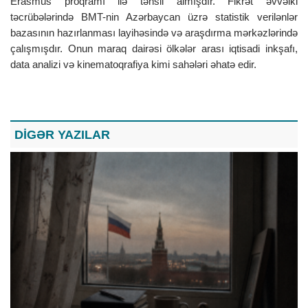
Erasmus proqramı ilə təhsil almışdır. Fikrət əvvəlki
təcrübələrində BMT-nin Azərbaycan üzrə statistik verilənlər
bazasının hazırlanması layihəsində və araşdırma mərkəzlərində
çalışmışdır. Onun maraq dairəsi ölkələr arası iqtisadi inkşafı,
data analizi və kinematoqrafiya kimi sahələri əhatə edir.
DİGƏR YAZILAR