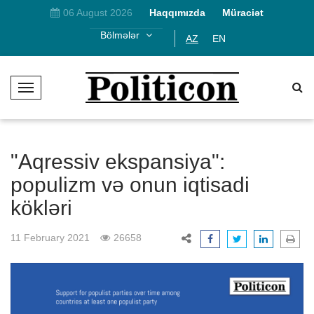
06 August 2026
Haqqımızda
Müraciət
Bölmələr
AZ
EN
T
o
g
g
l
"Aqressiv ekspansiya":
e
populizm və onun iqtisadi
N
kökləri
a
v
i
11 February 2021
26658
g
a
t
i