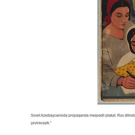
Sovet Azərbaycanında propaqanda məqsədli plakat. Rus dilində y
çevirəcəyik.”