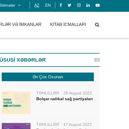
Bölmələr
AZ
EN
RLƏR VƏ İMKANLAR
KİTAB İCMALLARI
ÜSUSİ XƏBƏRLƏR
Ən Çox Oxunan
TƏHLİLLƏR
28 August 2023
Bolqar radikal sağ partiyaları
TƏHLİLLƏR
17 August 2022