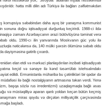
 hərbi hissələrdə yox, “Stroybat” adlanan inşaat hissələrində
ışdırıldı: hətta milli dilin adı Türkiyə ilə bağları zəiflətməkdən
lmış korrupsiya səbəbindən daha ayıq bir yanaşma kommunist
in sonuna doğru iqtisadiyyat durğunluq keçirirdi. 1988-ci ildə
ünaqişə zamanı Azərbaycanın ərazi bütövlüyünə təminat verə
əbəb oldu. 1990-cı ilin yanvarında Moskvanın güc yolu ilə
suzluqla nəticələnsə də, 140 mülki şəxsin ölümünə səbəb oldu
da dəyişməsinə gətirib çıxardı.
nidən elan etdi və mərkəzi planlaşdırılan inzibati iqtisadiyyatı
yatına keçid və sənaye ilə kənd təsərrüfatı istehsalındakı
şayiət edildi. Ermənistanla müharibə bu çətinlikləri bir qədər də
al müdafiəsi ilə bağlı nostalgiyanın artmasına təkan verdi. Yenə
alizm, başqa sözlə rus irredentizmi) uzaqlaşmaqla bağlı əsas
ruğu və müstəqilliyə aparan qanlı yoldan keçən bütün keçmiş
anaşmanı miras qoydu və dirçələn milliyətçilik çərçivəsində
aşmağa başladı.