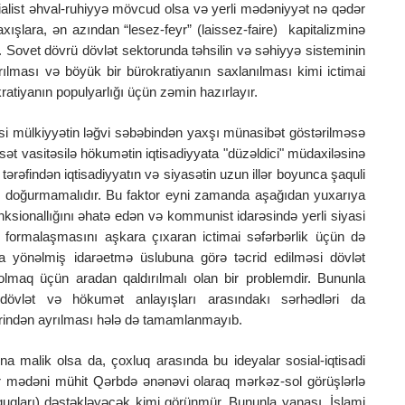
sialist əhval-ruhiyyə mövcud olsa və yerli mədəniyyət nə qədər
ışlara, ən azından “lesez-feyr” (laissez-faire) kapitalizminə
l. Sovet dövrü dövlət sektorunda təhsilin və səhiyyə sisteminin
ırılması və böyük bir bürokratiyanın saxlanılması kimi ictimai
atiyanın populyarlığı üçün zəmin hazırlayır.
usi mülkiyyətin ləğvi səbəbindən yaxşı münasibət göstərilməsə
ət vasitəsilə hökumətin iqtisadiyyata "düzəldici" müdaxiləsinə
 tərəfindən iqtisadiyyatın və siyasətin uzun illər boyunca şaquli
b doğurmamalıdır. Bu faktor eyni zamanda aşağıdan yuxarıya
ksionallığını əhatə edən və kommunist idarəsində yerli siyasi
formalaşmasını aşkara çıxaran ictimai səfərbərlik üçün də
ya yönəlmiş idarəetmə üslubuna görə təcrid edilməsi dövlət
lmaq üçün aradan qaldırılmalı olan bir problemdir. Bununla
 dövlət və hökumət anlayışları arasındakı sərhədləri da
-birindən ayrılması hələ də tamamlanmayıb.
a malik olsa da, çoxluq arasında bu ideyalar sosial-iqtisadi
r mədəni mühit Qərbdə ənənəvi olaraq mərkəz-sol görüşlərlə
quqları) dəstəkləyəcək kimi görünmür. Bununla yanaşı, İslami