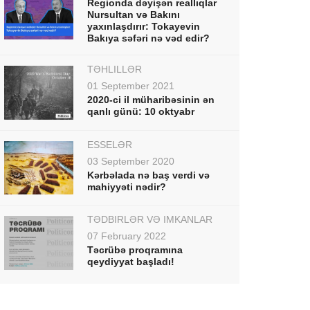
Regionda dəyişən reallıqlar
Nursultan və Bakını
yaxınlaşdırır: Tokayevin
Bakıya səfəri nə vəd edir?
TƏHLİLLƏR
01 September 2021
2020-ci il müharibəsinin ən
qanlı günü: 10 oktyabr
ESSELƏR
03 September 2020
Kərbəlada nə baş verdi və
mahiyyəti nədir?
TƏDBİRLƏR VƏ İMKANLAR
07 February 2022
Təcrübə proqramına
qeydiyyat başladı!