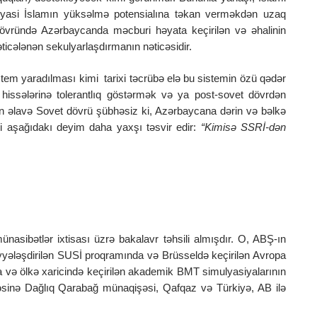
 siyasi İslamın yüksəlmə potensialına təkan verməkdən uzaq
dövründə Azərbaycanda məcburi həyata keçirilən və əhalinin
ticələnən sekulyarlaşdırmanın nəticəsidir.
istem yaradılması kimi tarixi təcrübə elə bu sistemin özü qədər
hissələrinə tolerantlıq göstərmək və ya post-sovet dövrdən
ən əlavə Sovet dövrü şübhəsiz ki, Azərbaycana dərin və bəlkə
ri aşağıdakı deyim daha yaxşı təsvir edir:
“Kimisə SSRİ-dən
nasibətlər ixtisası üzrə bakalavr təhsili almışdır. O, ABŞ-ın
iyyələşdirilən SUSİ proqramında və Brüsseldə keçirilən Avropa
da və ölkə xaricində keçirilən akademik BMT simulyasiyalarının
irəsinə Dağlıq Qarabağ münaqişəsi, Qafqaz və Türkiyə, AB ilə