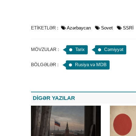
ETİKETLƏR :
Azərbaycan
Sovet
SSRİ
MÖVZULAR :
Tarix
Cəmiyyət
BÖLGƏLƏR :
Rusiya və MDB
DİGƏR YAZILAR