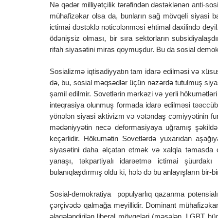
Nə qədər milliyətçilik tərəfindən dəstəklənən anti-so
mühafizəkar olsa da, bunların sağ mövqeli siyasi bax
ictimai dəstəklə nəticələnməsi ehtimal daxilində deyi
ödənişsiz olması, bir sıra sektorların subsidiyalaşd
rifah siyasətini miras qoymuşdur. Bu da sosial demokr
Sosializmə iqtisadiyyatın tam idarə edilməsi və xüs
də, bu, sosial məqsədlər üçün nəzərdə tutulmuş siyas
şamil edilmir. Sovetlərin mərkəzi və yerli hökumətləri
inteqrasiya olunmuş formada idarə edilməsi təəccü
yönələn siyasi aktivizm və vətəndaş cəmiyyətinin fun
mədəniyyətin necə deformasiyaya uğramış şəkildə 
keçərlidir. Hökumətin Sovetlərdə yuxarıdan aşağı
siyasətini daha əlçatan etmək və xalqla təmasda o
yanaşı, təkpartiyalı idarəetmə ictimai şüurdakı
bulanıqlaşdırmış oldu ki, hələ də bu anlayışların bir
Sosial-demokratiya populyarlıq qazanma potensialın
çərçivədə qalmağa meyillidir. Dominant mühafizəka
əlaqələndirilən liberal mövqeləri (məsələn, LGBT hü