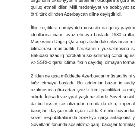
əsgərlərin əksəriyyəti müsəlman olduqlarına görə adi
qulluq etməli idilər. Milli mədəniyyət və ədəbiyyat sıx
ötrü türk dilindən Azərbaycan dilinə dəyişdirildi.
İllər keçdikcə cəmiyyətdə xüsusilə də geniş yayı
ideallarına inamı əvəz etməyə başladı. 1980-ci illər
Moskvanın Dağlıq Qarabağ ətrafındakı alovlanan m
bilməməsi müstəqillik hərəkatının yüksəlməsinə s
Bakıdakı azadlıq hərəkatını sıxışdırmaq cəhdi uğur
və SSRİ-ə qarşı ictimai fikrin qayıdışı olmayan forma
2 ildən də qısa müddətdə Azərbaycan müstəqilliyini ye
ləğv etməyə başladı. Bu addımlar bazar iqtisadiy
azalmasına görə artan işsizlik kimi çətinlikləri ilə mü
artırdı. İqtisadi vəziyyət yaşlı nəsillərdə Sovet sosi
də bu hisslər sosializmdən (ironik də olsa, imperi
baxışları dəyişdirmək üçün zəifdi. Kremlin boyundu
sovet respublikalarında SSRİ-yə qarşı antaqonist y
Sovetlərin fonunda sosializmə qarşı baxışlar formal