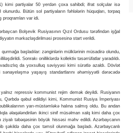
 kimi partiyalar 50 yerdən çoxa sahibdi; ifrat solçular isə
il olunurdu. Bütün sol partiyaların fəhlələrin hüquqları, torpaq
 proqramları var idi.
ərbaycan Bolşevik Rusiyasının Qızıl Ordusu tərəfindən işğal
adiyyatın mərkəzləşdirilməsi prosesinə start verildi.
atı qurmağa başladılar: zənginlərin mülklərinin müsadirə olundu,
ləşdirildi. Sonrakı onilliklərdə kollektiv təsərrüfatlar yaradıldı.
Savadsızlıq da yoxsulluq səviyyəsi kimi sürətlə azaldı. Dövlət
vi sənayeləşmə yaşayış standartlarını əhəmiyyətli dərəcədə
 yalnız repressiv kommunist rejim demək deyildi. Rusiyanın
u, Qərbdə qəbul edildiyi kimi, Kommunist Rusiya İmperiyası
spublikalarının yarı-müstəmləkə halına salmış oldu. Bu andan
qla əlaqələndirilən ikinci sinif müsəlman xalq kimi daha çox
in ziyalı təbəqəsinin böyük hissəsi məhv edildi. Azərbaycanın
asib şəkildə daha çox təmsil olunmağa başladı. Azərbaycanlı