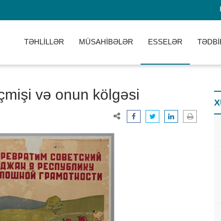
TƏHLİLLƏR
MÜSAHİBƏLƏR
ESSELƏR
TƏDBİ
çmişi və onun kölgəsi
X