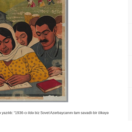
azılıb: “1936-cı ildə biz Sovet Azərbaycanını tam savadlı bir ölkəyə