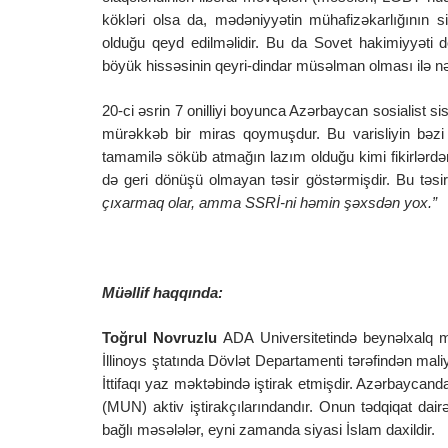
kökləri olsa da, mədəniyyətin mühafizəkarlığının
olduğu qeyd edilməlidir. Bu da Sovet hakimiyyəti 
böyük hissəsinin qeyri-dindar müsəlman olması ilə nə
20-ci əsrin 7 onilliyi boyunca Azərbaycan sosialist s
mürəkkəb bir miras qoymuşdur. Bu varisliyin bəzi 
tamamilə söküb atmağın lazım olduğu kimi fikirlərd
də geri dönüşü olmayan təsir göstərmişdir. Bu təsi
çıxarmaq olar, amma SSRİ-ni həmin şəxsdən yox.”
Müəllif haqqında:
Toğrul Novruzlu
ADA Universitetində beynəlxalq mü
İllinoys ştatında Dövlət Departamenti tərəfindən mal
İttifaqı yaz məktəbində iştirak etmişdir. Azərbaycan
(MUN) aktiv iştirakçılarındandır. Onun tədqiqat da
bağlı məsələlər, eyni zamanda siyasi İslam daxildir.