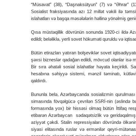
“Müsavat” (38), “Daşnaksütyun” (7) və “Əhrar” (11)
Sosialist fraksiyasında azı 12 millət vəkili ilə təms
islahatları və başqa məsələlərin həllinə yönəlmiş geniş
Qısa müstəqillik dövrünün sonunda 1920-ci ildə Az
edildi; beləliklə, yerli sovet hökuməti quruldu və iqtis
Bütün etirazları yatıran bolşeviklər sovet iqtisadiyy
şəxsi bizneslər qadağan edildi, mövcud olanlar isə milli
Bir sıra əhatəli sosial islahatlar həyata keçirildi. 
hesabına səhiyyə sistemi, mənzil təminatı, kütlə
qaldırdı.
Bununla belə, Azərbaycanda sosializmin qurulması
simasında fövqəlgücə çevrilən SSRİ-nin (əslində b
formasında yox) bir hissəsi olmaq bütün İttifaq re
etibarən Azərbaycan sədaqətsizlik və geridəqalmışlı
əziyyət çəkdi. Stalin repressiyaları dövründə ölkən
siyasi elitasında ruslar və ermənilər qeyri-mütən