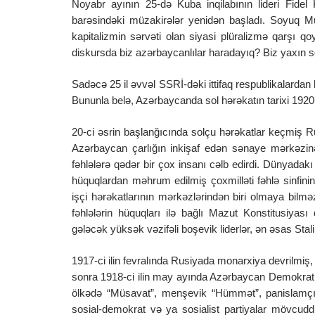
Noyabr ayının 25-də Kuba inqilabının lideri Fidel 
barəsindəki müzakirələr yenidən başladı. Soyuq M
kapitalizmin sərvəti olan siyasi plüralizmə qarşı q
diskursda biz azərbaycanlılar haradayıq? Biz yaxın s
Sadəcə 25 il əvvəl SSRİ-dəki ittifaq respublikalardan
Bununla belə, Azərbaycanda sol hərəkatın tarixi 1920-
20-ci əsrin başlanğıcında solçu hərəkatlar keçmiş R
Azərbaycan çarlığın inkişaf edən sənaye mərkəzinə
fəhlələrə qədər bir çox insanı cəlb edirdi. Dünyadakı
hüquqlardan məhrum edilmiş çoxmilləti fəhlə sinfi
işçi hərəkatlarının mərkəzlərindən biri olmaya bilməz
fəhlələrin hüquqları ilə bağlı Mazut Konstitusiyas
gələcək yüksək vəzifəli boşevik liderlər, ən əsas Stal
1917-ci ilin fevralında Rusiyada monarxiya devrilmiş,
sonra 1918-ci ilin may ayında Azərbaycan Demokratik
ölkədə “Müsavat”, menşevik “Hümmət”, panislamçı “İt
sosial-demokrat və ya sosialist partiyalar mövcu