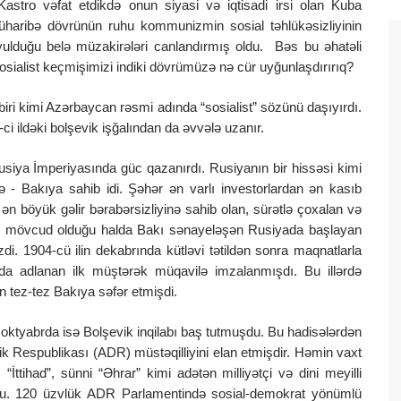
Kastro vəfat etdikdə onun siyasi və iqtisadi irsi olan Kuba
üharibə dövrünün ruhu kommunizmin sosial təhlükəsizliyinin
oyulduğu belə müzakirələri canlandırmış oldu. Bəs bu əhatəli
osialist keçmişimizi indiki dövrümüzə nə cür uyğunlaşdırırıq?
 biri kimi Azərbaycan rəsmi adında “sosialist” sözünü daşıyırdı.
ci ildəki bolşevik işğalından da əvvələ uzanır.
usiya İmperiyasında güc qazanırdı. Rusiyanın bir hissəsi kimi
 - Bakıya sahib idi. Şəhər ən varlı investorlardan ən kasıb
 ən böyük gəlir bərabərsizliyinə sahib olan, sürətlə çoxalan və
nin mövcud olduğu halda Bakı sənayeləşən Rusiyada başlayan
di. 1904-cü ilin dekabrında kütləvi tətildən sonra maqnatlarla
ı da adlanan ilk müştərək müqavilə imzalanmışdı. Bu illərdə
in tez-tez Bakıya səfər etmişdi.
 oktyabrda isə Bolşevik inqilabı baş tutmuşdu. Bu hadisələrdən
 Respublikası (ADR) müstəqilliyini elan etmişdir. Həmin vaxt
tihad”, sünni “Əhrar” kimi adətən milliyətçi və dini meyilli
ddu. 120 üzvlük ADR Parlamentində sosial-demokrat yönümlü