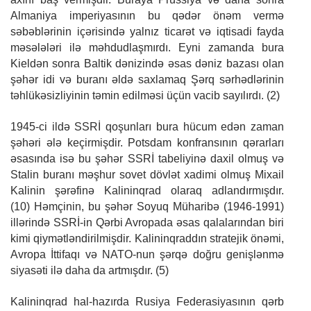
Almaniya imperiyasının bu qədər önəm vermə
səbəblərinin içərisində yalnız ticarət və iqtisadi fayda
məsələləri ilə məhdudlaşmırdı. Eyni zamanda bura
Kieldən sonra Baltik dənizində əsas dəniz bazası olan
şəhər idi və buranı əldə saxlamaq Şərq sərhədlərinin
təhlükəsizliyinin təmin edilməsi üçün vacib sayılırdı. (2)
1945-ci ildə SSRİ qoşunları bura hücum edən zaman
şəhəri ələ keçirmişdir. Potsdam konfransının qərarları
əsasında isə bu şəhər SSRİ tabeliyinə daxil olmuş və
Stalin buranı məşhur sovet dövlət xadimi olmuş Mixail
Kalinin şərəfinə Kalininqrad olaraq adlandırmışdır.
(10) Həmçinin, bu şəhər Soyuq Müharibə (1946-1991)
illərində SSRİ-in Qərbi Avropada əsas qalalarından biri
kimi qiymətləndirilmişdir. Kalininqraddın stratejik önəmi,
Avropa İttifaqı və NATO-nun şərqə doğru genişlənmə
siyasəti ilə daha da artmışdır. (5)
Kalininqrad hal-hazırda Rusiya Federasiyasının qərb