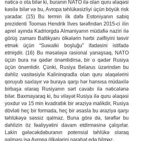
nəticə o ola bilər ki, buranın NATO ilə olan quru əlaqəsi
kəsilə bilər və bu, Avropa təhlükəsizliyi üçün böyük risk
yaradar
. (15) Bu termin ilk dəfə Estoniyanın sabiq
prezidenti Toomas Hendrik llves tərəfindən 2015-ci ilin
aprel ayında Kadriorgda Almaniyanın müdafiə naziri ilə
görüş zamanı Baltikyanı ölkələrin hərbi zəifliyini təsvir
etmək üçün “Suwalki boşluğu” ifadəsini istifadə
etmişdir
. (16) Bu məsələyə
rasional yanaşsaq, NATO
üçün bura nə qədər önəmlidirsə, bir o qədər Rusiya
üçün önəmlidir. Çünki, Rusiya Belarus üzərindən bu
dəhliz vasitəsiylə Kalininqradla olan quru əlaqələrini
qoruyub saxlayır və buraya qarşı hər hansısa müdaxilə
birbaşa olaraq Rusiyanın sərt cavabı ilə nəticələnə
bilər. Baxmayaraq ki, bu vilayət Rusiya ilə quru əlaqəsi
yoxdur və 15 min kvadratlık bir əraziyə malikdir, Rusiya
dövləti heç bir formada, heç bir əsasla bu əraziyə qarşı
təhlükəyə səssiz qalmaz. Buna görə də, tərəflər bu
dəhlizin öz fəaliyyətini davam etdirməsinə çalışırlar.
Lakin gələcəkdəburanın potensial təhlükə olaraq
qalması isə Avropa ölkələrini narahat edə
bilməz.