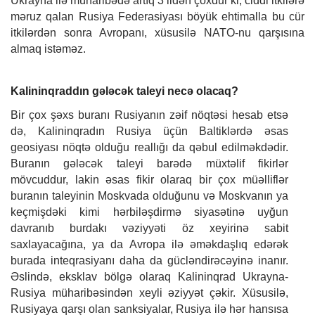
Ukrayna ilə müharibədə artıq 3 ildən çoxdur ki, ciddi itkilərə
məruz qalan Rusiya Federasiyası böyük ehtimalla bu cür
itkilərdən sonra Avropanı, xüsusilə NATO-nu qarşısına
almaq istəməz.
Kalininqraddın gələcək taleyi necə
olacaq?
Bir çox şəxs buranı Rusiyanın zəif nöqtəsi hesab etsə
də, Kalininqradın Rusiya üçün Baltiklərdə əsas
geosiyası nöqtə olduğu reallığı da qəbul edilməkdədir.
Buranın gələcək taleyi barədə müxtəlif fikirlər
mövcuddur, lakin əsas fikir olaraq bir çox müəlliflər
buranın taleyinin Moskvada olduğunu və Moskvanın ya
keçmişdəki kimi hərbiləşdirmə siyasətinə uyğun
davranıb burdakı vəziyyəti öz xeyirinə sabit
saxlayacağına, ya da Avropa ilə əməkdaşlıq edərək
burada inteqrasiyanı daha da gücləndirəcəyinə inanır.
Əslində, eksklav bölgə olaraq Kalininqrad Ukrayna-
Rusiya müharibəsindən xeyli əziyyət çəkir. Xüsusilə,
Rusiyaya qarşı olan sanksiyalar, Rusiya ilə hər hansısa