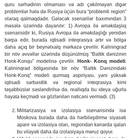
quru sərhədinin olmaması və adı çəkilməyən digər
problemlər hələ də Rusiya üçün bura “problemli region”
olaraq qalmaqdadır. Gələcək ssenarilər baxımından 3
məsələ üzərində dayanılır: 1) Avropa ilə əməkdaşlıq
ssenarisidir ki, Rusiya Avropa ilə əməkdaşlığı yenidən
bərpa edir, burada iqtisadi inteqrasiya artır və bölgə
daha açıq bir beynəlxalq mərkəzə çevrilir. Kaliningrad
bir növ əvvəllər üzərində düşünülmüş “Baltik dənizinin
Honk-Konqu” modelinə çevrilir.
Honk- Konq modeli
:
Kalininqrad bölgəsində bir növ “Baltik Dənizindəki
Honk-Konq” modeli qurmaq aspiriyası, yəni yüksək
iqtisadi sərbəstlik və regional inteqrasiya kimi
təşəbbüslər səsləndirilsə də, reallıqda bu ideya uğurla
həyata keçmədi və gözlənilən nəticəni vermədi. (3)
Militarizasiya və izolasiya ssenarisində isə
Moskova burada daha da hərbiləşdirmə siyasəti
aparır və izolasiya olan, regiondan kənarda qalan
bu vilayəti daha da izolasiyaya məruz qoyur.