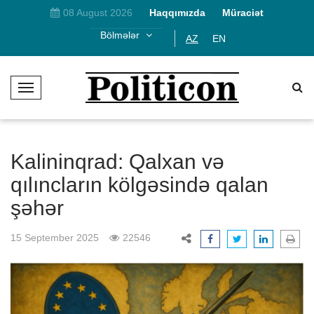
08 August 2026
Haqqımızda
Müraciət
Bölmələr
AZ
EN
T
o
g
g
l
Kalininqrad: Qalxan və
e
qılıncların kölgəsində qalan
N
şəhər
a
v
i
15 September 2025
22546
g
a
t
i