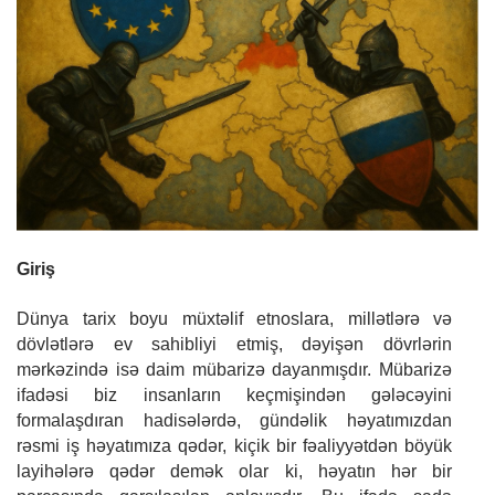
o
n
Giriş
Dünya tarix boyu müxtəlif etnoslara, millətlərə və
dövlətlərə ev sahibliyi etmiş, dəyişən dövrlərin
mərkəzində isə daim mübarizə dayanmışdır. Mübarizə
ifadəsi biz insanların keçmişindən gələcəyini
formalaşdıran hadisələrdə, gündəlik həyatımızdan
rəsmi iş həyatımıza qədər, kiçik bir fəaliyyətdən böyük
layihələrə qədər demək olar ki, həyatın hər bir