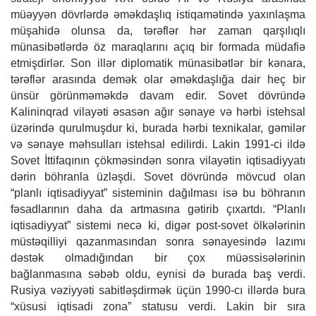
müəyyən dövrlərdə əməkdaşlıq istiqamətində yaxınlaşma
müşahidə olunsa da, tərəflər hər zaman qarşılıqlı
münasibətlərdə öz maraqlarını açıq bir formada müdafiə
etmişdirlər. Son illər diplomatik münasibətlər bir kənara,
tərəflər arasında demək olar əməkdaşlığa dair heç bir
ünsür görünməməkdə davam edir. Sovet dövründə
Kalininqrad vilayəti əsasən ağır sənaye və hərbi istehsal
üzərində qurulmuşdur ki, burada hərbi texnikalar, gəmilər
və sənaye məhsulları istehsal edilirdi. Lakin 1991-ci ildə
Sovet İttifaqının çökməsindən sonra vilayətin iqtisadiyyatı
dərin böhranla üzləşdi. Sovet dövründə mövcud olan
“planlı iqtisadiyyat” sisteminin dağılması isə bu böhranın
fəsadlarının daha da artmasına gətirib çıxartdı. “Planlı
iqtisadiyyat” sistemi necə ki, digər post-sovet ölkələrinin
müstəqilliyi qazanmasından sonra sənayesində lazımı
dəstək olmadığından bir çox müəssisələrinin
bağlanmasına səbəb oldu, eynisi də burada baş verdi.
Rusiya vəziyyəti sabitləşdirmək üçün 1990-cı illərdə bura
“xüsusi iqtisadi zona” statusu verdi. Lakin bir sıra