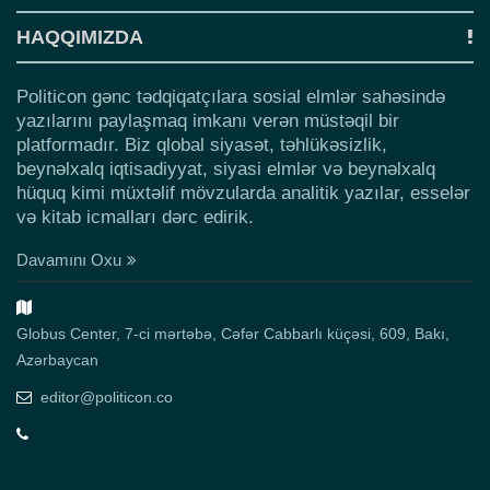
HAQQIMIZDA
Politicon gənc tədqiqatçılara sosial elmlər sahəsində
yazılarını paylaşmaq imkanı verən müstəqil bir
platformadır. Biz qlobal siyasət, təhlükəsizlik,
beynəlxalq iqtisadiyyat, siyasi elmlər və beynəlxalq
hüquq kimi müxtəlif mövzularda analitik yazılar, esselər
və kitab icmalları dərc edirik.
Davamını Oxu
Globus Center, 7-ci mərtəbə, Cəfər Cabbarlı küçəsi, 609, Bakı,
Azərbaycan
editor@politicon.co