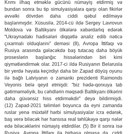
Krımı ilhaq etməklə gücünü nümayiş etdirmiş və
bundan sonra bu tip simulyasiyalara qarşı olan fikirlər
əvvəlki dövrdən daha ciddi qəbul edilməyə
başlanmışdır. Xüsusilə, 2014-cü ildə Sergey Lavrovun
Moldova və Baltikyanı ölkələrə xəbərdarlıq edərək
“Ukraynadakı hadisələri diqqətlə analiz edib nəticə
çıxarmalı olduqlarını” deməsi (8), Avropa İttifaqı və
Rusiya arasında gələcəkdə baş tutacaq daha böyük
proseslərin başlanğıc hissələrindən biri kimi
qiymətləndirmək olar. 2017-ci ildə Rusiyanın Belarusla
bir yerdə həyata keçirdiyi daha bir Zapad döyüş oyunu
ilə bağlı Latviyanın o zamankı prezidenti Raimonds
Veyonis belə qeyd etmişdi: “biz hədə-qorxuya tab
gətirməməliyik, bu cəhdlərin məqsədi Baltikyanı ölkərini
daha güvənsiz hiss etdirməkdir” deyə bildirmişdi.
(12) Zapad-2021 təlimləri boyunca da eyni zamanda
ruslar yenə müxtəlif hərbi simulyasiyalar icra edərək,
baş verə biləcək hər hansısa real təhlükəyə qarşı nələr
edə biləcəklərini nümayiş etdirdilər. (5) Bir il sonra isə
Rusiya, Avropa İttifaqı ilə birbaşa olmasa da, ciddi