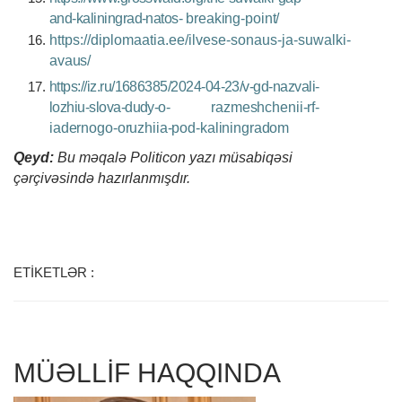
and-kaliningrad-natos-
breaking-point/
https://diplomaatia.ee/ilvese-sonaus-ja-suwalki-
avaus/
https://iz.ru/1686385/2024-04-23/v-gd-nazvali-
lozhiu-slova-dudy-o-
razmeshchenii-rf-
iadernogo-oruzhiia-pod-kaliningradom
Qeyd:
Bu məqalə
Politicon
yazı müsabiqəsi
çərçivəsində hazırlanmışdır.
ETİKETLƏR :
MÜƏLLİF HAQQINDA