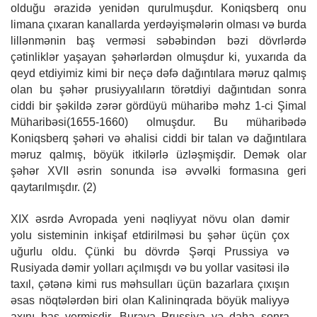
olduğu ərazidə yenidən qurulmuşdur. Koniqsberq onu
limana çıxaran kanallarda yerdəyişmələrin olması və burda
lillənmənin baş verməsi səbəbindən bəzi dövrlərdə
çətinliklər yaşayan şəhərlərdən olmuşdur ki, yuxarıda da
qeyd etdiyimiz kimi bir neçə dəfə dağıntılara məruz qalmış
olan bu şəhər prusiyyalıların törətdiyi dağıntıdan sonra
ciddi bir şəkildə zərər gördüyü müharibə məhz 1-ci Şimal
Müharibəsi(1655-1660) olmuşdur. Bu müharibədə
Koniqsberq şəhəri və əhalisi ciddi bir talan və dağıntılara
məruz qalmış, böyük itkilərlə üzləşmişdir. Demək olar
şəhər XVII əsrin sonunda isə əvvəlki formasına geri
qaytarılmışdır. (2)
XIX əsrdə Avropada yeni nəqliyyat növu olan dəmir
yolu sisteminin inkişaf etdirilməsi bu şəhər üçün çox
uğurlu oldu. Çünki bu dövrdə Şərqi Prussiya və
Rusiyada dəmir yolları açılmışdı və bu yollar vasitəsi ilə
taxıl, çətənə kimi rus məhsulları üçün bazarlara çıxışın
əsas nöqtələrdən biri olan Kalininqrada böyük maliyyə
axını baş vermişdir. Buraya Prussiya və daha sonra