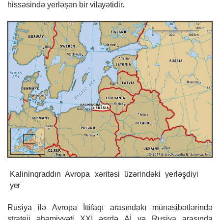
hissəsində yerləşən bir
vilayətidir.
Kalininqraddın Avropa xəritəsi üzərindəki yerləşdiyi
yer
Rusiya ilə Avropa İttifaqı arasındakı münasibətlərində
strateji əhəmiyyəti XXI əsrdə Aİ və Rusiya arasında