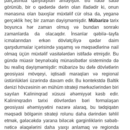
parçasında qarşılaşılan anlayışdır. Bu ifadə sadə
görünüb, bir o qədərdə dərin olan ifadədir ki, onun
mənasına olan baxışlar müxtəlif cür olsa da, yeganə
gerçəklik heç bir zaman dəyişməmişdir.
Mübarizə
tarix
boyunca hər zaman olmuş və bundan sonrakı
zamanlarda da olacaqdır. İnsanlar qəbilə–tayfa
icmalarından erkən dövlətçiliyə qədər daim
qarşıdurmalar içərisində yaşamış və məqsədlərinə nail
olmaq üçün müxtəlif vasitələrdən istifadə etmişdir. Bu
gündə müasir beynəlxalq münasibətlər sistemində də
bu reallıq dəyişməmişdir: mübarizə bu dəfə dövlətlərin
geosiyasi mövqeyi, iqtisadi maraqları və regional
üstünlükləri üzərində davam edir. Bu kontekstdə Baltik
dənizi hövzəsinin ən mühüm strateji mərkəzlərindən biri
sayılan Kalininqrad xüsusi əhəmiyyət kəsb edir.
Kalininqradın tarixi dövrlərdən bəri formalaşan
geosiyasi əhəmiyyətini nəzərə alaraq, bu tədqiqatın
məqsədi bölgənin strateji rolunu daha dərindən təhlil
etmək, gələcəkdə yarana biləcək gərginliklərin səbəb-
nəticə əlaqələrini daha yaxşı anlamaq və regionda