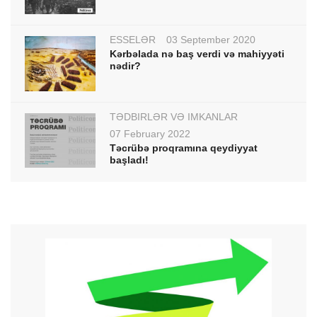
ESSELƏR
03 September 2020
Kərbəlada nə baş verdi və mahiyyəti
nədir?
TƏDBİRLƏR VƏ İMKANLAR
07 February 2022
Təcrübə proqramına qeydiyyat
başladı!