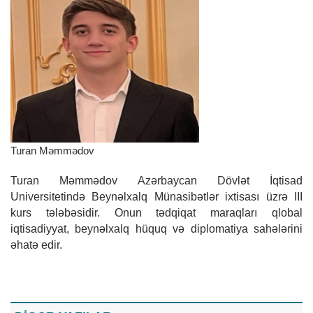
Turan Məmmədov
Turan Məmmədov Azərbaycan Dövlət İqtisad
Universitetində Beynəlxalq Münasibətlər ixtisası üzrə III
kurs tələbəsidir. Onun tədqiqat maraqları qlobal
iqtisadiyyat, beynəlxalq hüquq və diplomatiya sahələrini
əhatə edir.