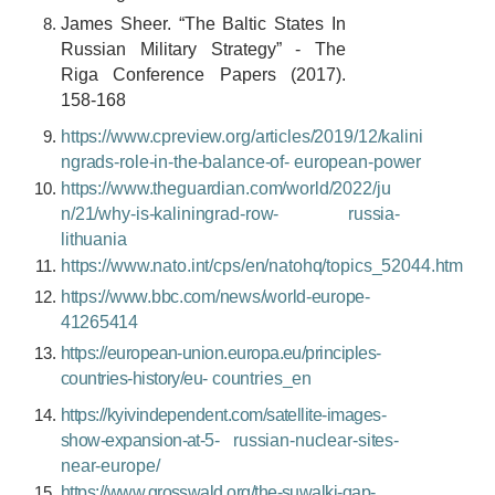
James Sheer. “The Baltic States In
Russian Military Strategy” - The
Riga Conference Papers (2017).
158-168
https://www.cpreview.org/articles/2019/12/kalini
ngrads-role-in-the-balance-of-
european-power
https://www.theguardian.com/world/2022/ju
n/21/why-is-kaliningrad-row-
russia-
lithuania
https://www.nato.int/cps/en/natohq/topics_52044.htm
https://www.bbc.com/news/world-europe-
41265414
https://european-union.europa.eu/principles-
countries-history/eu-
countries_en
https://kyivindependent.com/satellite-images-
show-expansion-at-5-
russian-nuclear-sites-
near-europe/
https://www.grosswald.org/the-suwalki-gap-