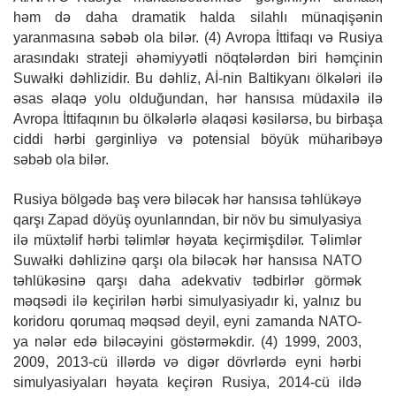
həm də daha dramatik halda silahlı münaqişənin
yaranmasına səbəb ola bilər. (4) Avropa İttifaqı və Rusiya
arasındakı strateji əhəmiyyətli nöqtələrdən biri həmçinin
Suwałki dəhlizidir. Bu dəhliz, Aİ-nin Baltikyanı ölkələri ilə
əsas əlaqə yolu olduğundan, hər hansısa müdaxilə ilə
Avropa İttifaqının bu ölkələrlə əlaqəsi kəsilərsə, bu birbaşa
ciddi hərbi gərginliyə və potensial böyük müharibəyə
səbəb ola bilər.
Rusiya bölgədə baş verə biləcək hər hansısa təhlükəyə
qarşı Zapad döyüş
oyunlarından,
bir
növ
bu
simulyasiya
ilə
müxtəlif
hərbi
təlimlər
həyata
keçirmişdilər.
Təlimlər
Suwałki dəhlizinə qarşı ola biləcək hər hansısa NATO
təhlükəsinə qarşı daha adekvativ tədbirlər görmək
məqsədi ilə keçirilən hərbi simulyasiyadır ki, yalnız
bu
koridoru qorumaq məqsəd deyil, eyni zamanda NATO-
ya nələr edə biləcəyini göstərməkdir. (4) 1999, 2003,
2009, 2013-cü illərdə və digər dövrlərdə eyni hərbi
simulyasiyaları həyata keçirən Rusiya, 2014-cü ildə