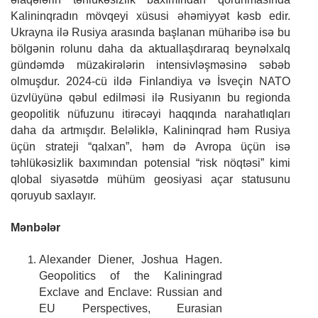
Kalininqradın mövqeyi xüsusi əhəmiyyət kəsb edir.
Ukrayna ilə Rusiya arasında başlanan müharibə isə bu
bölgənin rolunu daha da aktuallaşdıraraq beynəlxalq
gündəmdə müzakirələrin intensivləşməsinə səbəb
olmuşdur. 2024-cü ildə Finlandiya və İsveçin NATO
üzvlüyünə qəbul edilməsi ilə Rusiyanın bu regionda
geopolitik nüfuzunu itirəcəyi haqqında narahatlıqları
daha da artmışdır. Beləliklə, Kalininqrad həm Rusiya
üçün strateji “qalxan”, həm də Avropa üçün isə
təhlükəsizlik baxımından potensial “risk nöqtəsi” kimi
qlobal siyasətdə mühüm geosiyasi açar statusunu
qoruyub saxlayır.
Mənbələr
Alexander Diener, Joshua Hagen.
Geopolitics of the Kaliningrad
Exclave and Enclave: Russian and
EU Perspectives, Eurasian