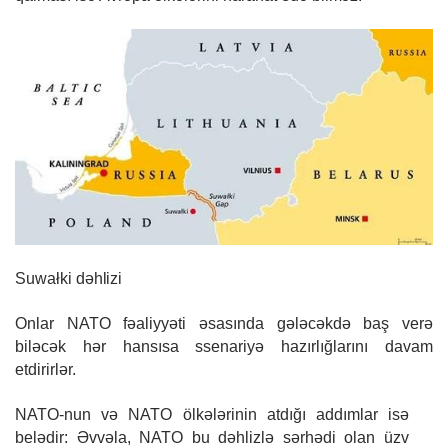
Suwałki
dəhlizi
Onlar NATO fəaliyyəti əsasında gələcəkdə baş verə
biləcək hər hansısa ssenariyə hazırlığlarını davam
etdirirlər.
NATO-nun və NATO ölkələrinin atdığı addımlar isə
belədir: Əvvəla, NATO bu dəhlizlə sərhədi olan üzv