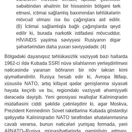
səbəbindən əhalinin bir hissəsinin bölgəni tərk
etməsi, ictimai sağlamlıq baxımından təhlükələrin
mövcud olması isə bu çağırışlara aid edilir.
(6) İctimai sağlamlıqla bağlı çağırışlarda qeyd
edilir ki, burada narkotik istifadəsi mövcuddur,
HİV/AIDS yayılma səviyyəsi Rusiyanın digər
şəhərlərindən daha yuxarı səviyyədədir. (4)
Bölgədəki dayanıqsız təhlükəsizlik vəziyyəti bəzi hallarda
1962-ci ildə Kubada SSRİ nüvə silahlarının yerləşdirilməsi
nəticəsində yaranan böhranın bir növ təkrarı kimi
qiymətləndirilir. Rusiya hesab edir ki, Avropa İttifaqı,
xüsusilə NATO, artıq kifayət qədər genişlənmə siyasəti
həyata keçirib və bu, regiondakı vəziyyəti əhəmiyyətli
dərəcədə dəyişib. Yeni geosiyasi reallıqlar Kalininqradın
müdafiəsini ciddi şəkildə çətinləşdirir ki, əgər Moskva,
Prezident Kennedinin Sovet raketlərinə Kubada göstərdiyi
qətiyyətlə Kalininqradın NATO tərəfindən əhatələnməsinə
cavab verərsə, bunun nəticələri yumşaq formada, yəni
Aİ/NATO–Rusiya münasibətlərində gərginliyin artması,