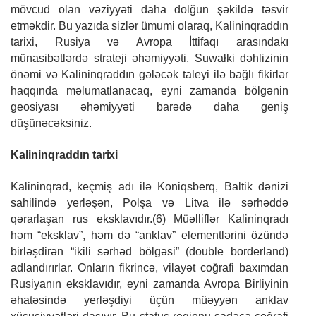
mövcud olan vəziyyəti daha dolğun şəkildə təsvir
etməkdir. Bu yazıda sizlər ümumi olaraq, Kalininqraddın
tarixi, Rusiya və Avropa İttifaqı arasındakı
münasibətlərdə strateji əhəmiyyəti, Suwałki dəhlizinin
önəmi və Kalininqraddın gələcək taleyi ilə bağlı fikirlər
haqqında məlumatlanacaq, eyni zamanda bölgənin
geosiyası əhəmiyyəti barədə daha geniş
düşünəcəksiniz.
Kalininqraddın
tarixi
Kalininqrad, keçmiş adı ilə Koniqsberq, Baltik dənizi
sahilində yerləşən, Polşa və Litva ilə sərhəddə
qərarlaşan rus eksklavıdır.(6) Müəlliflər Kalininqradı
həm “eksklav”, həm də “anklav” elementlərini özündə
birləşdirən “ikili sərhəd bölgəsi”
(double borderland)
adlandırırlar. Onların fikrincə, vilayət coğrafi baxımdan
Rusiyanın eksklavıdır, eyni zamanda Avropa Birliyinin
əhatəsində yerləşdiyi üçün müəyyən anklav