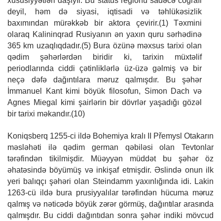
xüsusiyyətləri daşıyır. Bu status regionu sadəcə coğrafi
deyil, həm də siyasi, iqtisadi və təhlükəsizlik
baxımından mürəkkəb bir aktora çevirir.(1) Təxmini
olaraq Kalininqrad Rusiyanın ən yaxın quru sərhədinə
365 km uzaqlıqdadır.(5) Bura özünə məxsus tarixi olan
qədim şəhərlərdən biridir ki, tarixin müxtəlif
periodlarında ciddi çətinliklərlə üz-üzə gəlmiş və bir
neçə dəfə dağıntılara məruz qalmışdır. Bu şəhər
İmmanuel Kant kimi böyük filosofun, Simon Dach və
Agnes Miegal kimi şairlərin bir dövrlər yaşadığı gözəl
bir tarixi məkandır.(10)
Koniqsberq 1255-ci ildə Bohemiya kralı II Přemysl Otakarın
məsləhəti ilə qədim german qəbiləsi olan Tevtonlar
tərəfindən tikilmişdir. Müəyyən müddət bu şəhər öz
əhatəsində böyümüş və inkişaf etmişdir. Əslində onun ilk
yeri balıqçı şəhəri olan Steindamm yaxınlığında idi. Lakin
1263-cü ildə bura prusiyyalılar tərəfindən
hücuma
məruz
qalmış
və
nəticədə
böyük
zərər
görmüş,
dağıntılar
arasında
qalmışdır.
Bu ciddi dağıntıdan sonra şəhər indiki mövcud