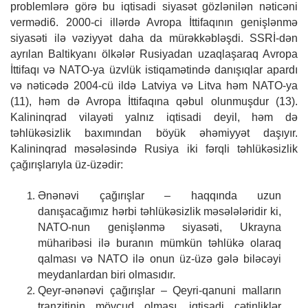
problemlərə görə bu iqtisadi siyasət gözlənilən nəticəni
vermədi6. 2000-ci illərdə Avropa İttifaqının genişlənmə
siyasəti ilə vəziyyət daha da mürəkkəbləşdi. SSRİ-dən
ayrılan Baltikyanı ölkələr Rusiyadan uzaqlaşaraq Avropa
İttifaqı və NATO-ya üzvlük istiqamətində danışıqlar apardı
və nəticədə 2004-cü ildə Latviya və Litva həm NATO-ya
(11), həm də Avropa İttifaqına qəbul olunmuşdur (13).
Kalininqrad vilayəti yalnız iqtisadi deyil, həm də
təhlükəsizlik baxımından böyük əhəmiyyət daşıyır.
Kalininqrad məsələsində Rusiya iki fərqli təhlükəsizlik
çağırışlarıyla üz-üzədir:
Ənənəvi çağırışlar – haqqında uzun
danışacağımız hərbi təhlükəsizlik məsələləridir ki,
NATO-nun genişlənmə siyasəti, Ukrayna
müharibəsi ilə buranın mümkün təhlükə olaraq
qalması və NATO ilə onun üz-üzə gələ biləcəyi
meydanlardan biri olmasıdır.
Qeyr-ənənəvi çağırışlar – Qeyri-qanuni malların
tranzitinin mövcud olması, iqtisadi çətinliklər