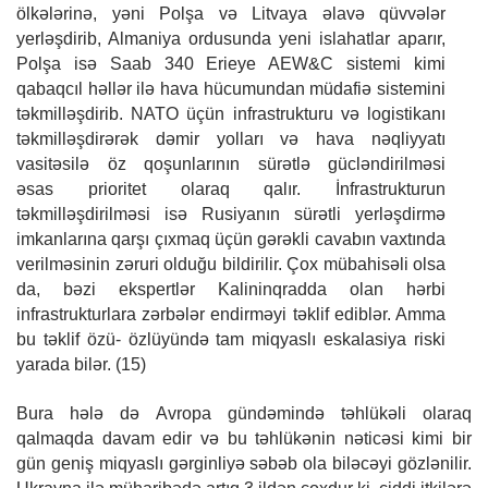
ölkələrinə, yəni Polşa və Litvaya əlavə qüvvələr
yerləşdirib, Almaniya ordusunda yeni islahatlar aparır,
Polşa isə Saab 340 Erieye AEW&C sistemi kimi
qabaqcıl həllər ilə hava hücumundan müdafiə sistemini
təkmilləşdirib. NATO üçün infrastrukturu və logistikanı
təkmilləşdirərək dəmir yolları və hava nəqliyyatı
vasitəsilə öz qoşunlarının sürətlə gücləndirilməsi
əsas
prioritet olaraq qalır. İnfrastrukturun
təkmilləşdirilməsi isə Rusiyanın sürətli yerləşdirmə
imkanlarına qarşı çıxmaq üçün gərəkli cavabın vaxtında
verilməsinin zəruri olduğu bildirilir. Çox mübahisəli olsa
da, bəzi ekspertlər Kalininqradda olan hərbi
infrastrukturlara zərbələr endirməyi təklif ediblər. Amma
bu təklif özü- özlüyündə tam miqyaslı eskalasiya riski
yarada bilər. (15)
Bura hələ də Avropa gündəmində təhlükəli olaraq
qalmaqda davam edir və bu təhlükənin nəticəsi kimi bir
gün geniş miqyaslı gərginliyə səbəb ola biləcəyi gözlənilir.