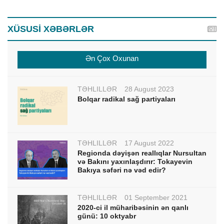
XÜSUSİ XƏBƏRLƏR
Ən Çox Oxunan
TƏHLİLLƏR
28 August 2023
Bolqar radikal sağ partiyaları
TƏHLİLLƏR
17 August 2022
Regionda dəyişən reallıqlar Nursultan
və Bakını yaxınlaşdırır: Tokayevin
Bakıya səfəri nə vəd edir?
TƏHLİLLƏR
01 September 2021
2020-ci il müharibəsinin ən qanlı
günü: 10 oktyabr