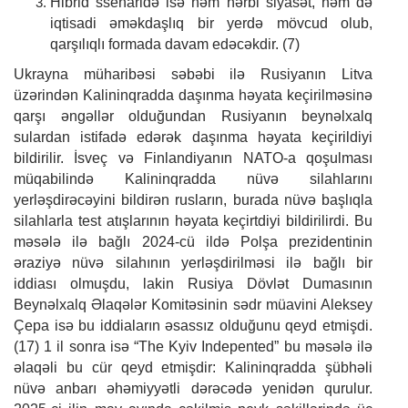
Hibrid ssenaridə isə həm hərbi siyasət, həm də
iqtisadi əməkdaşlıq bir yerdə mövcud olub,
qarşılıqlı formada davam edəcəkdir. (7)
Ukrayna müharibəsi səbəbi ilə Rusiyanın Litva
üzərindən Kalininqradda daşınma həyata keçirilməsinə
qarşı əngəllər olduğundan Rusiyanın beynəlxalq
sulardan istifadə edərək daşınma həyata keçirildiyi
bildirilir. İsveç və Finlandiyanın NATO-a qoşulması
müqabilində Kalininqradda nüvə silahlarını
yerləşdirəcəyini bildirən rusların, burada nüvə başlıqla
silahlarla test atışlarının həyata keçirtdiyi bildirilirdi. Bu
məsələ ilə bağlı 2024-cü ildə Polşa prezidentinin
əraziyə nüvə silahının yerləşdirilməsi ilə bağlı bir
iddiası olmuşdu, lakin Rusiya Dövlət Dumasının
Beynəlxalq Əlaqələr Komitəsinin sədr müavini Aleksey
Çepa isə bu iddiaların əsassız olduğunu qeyd etmişdi.
(17) 1 il sonra isə “The Kyiv Indepented” bu məsələ ilə
əlaqəli bu cür qeyd etmişdir: Kalininqradda şübhəli
nüvə anbarı əhəmiyyətli dərəcədə yenidən qurulur.