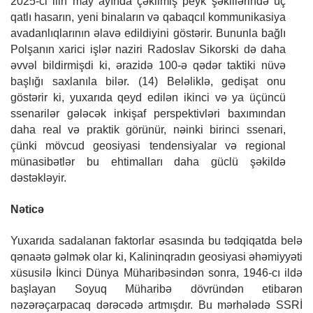
2025-ci ilin may ayında çəkilmiş peyk şəkillərində üç
qatlı hasarın, yeni binaların və qabaqcıl kommunikasiya
avadanlıqlarının əlavə edildiyini göstərir. Bununla bağlı
Polşanın xarici işlər naziri Radoslav Sikorski də daha
əvvəl bildirmişdi ki, ərazidə 100-ə qədər taktiki nüvə
başlığı saxlanıla bilər. (14) Beləliklə, gedişat onu
göstərir ki, yuxarıda qeyd edilən ikinci və ya üçüncü
ssenarilər gələcək inkişaf perspektivləri baxımından
daha real və praktik görünür, nəinki birinci ssenari,
çünki mövcud geosiyasi tendensiyalar və regional
münasibətlər bu ehtimalları daha güclü şəkildə
dəstəkləyir.
Nəticə
Yuxarıda sadalanan faktorlar əsasında bu tədqiqatda belə
qənaətə gəlmək olar ki, Kalininqradın geosiyasi əhəmiyyəti
xüsusilə İkinci Dünya Müharibəsindən sonra, 1946-cı ildə
başlayan Soyuq Müharibə dövründən etibarən
nəzərəçarpacaq dərəcədə artmışdır. Bu mərhələdə SSRİ