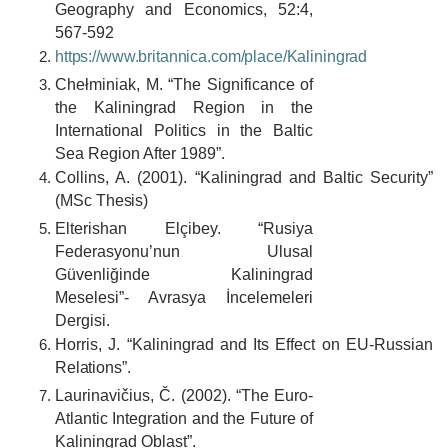
Geography and Economics, 52:4,
567-592
https://www.britannica.com/place/Kaliningrad
Chełminiak, M. “The Significance of
the Kaliningrad Region in the
International Politics in the Baltic
Sea Region After 1989”.
Collins, A. (2001). “Kaliningrad and Baltic Security”
(MSc
Thesis)
Elterishan Elçibey. “Rusiya
Federasyonu’nun Ulusal
Güvenliğinde Kaliningrad
Meselesi”- Avrasya İncelemeleri
Dergisi.
Horris, J. “Kaliningrad and Its Effect on EU-Russian
Relations”.
Laurinavičius, Č. (2002). “The Euro-
Atlantic Integration and the Future of
Kaliningrad Oblast”.