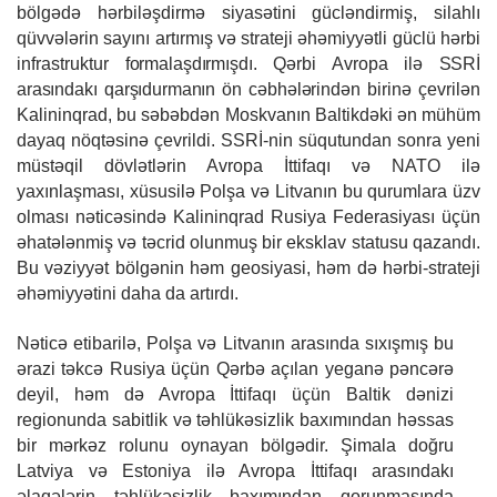
bölgədə hərbiləşdirmə siyasətini gücləndirmiş, silahlı
qüvvələrin sayını artırmış və strateji əhəmiyyətli güclü hərbi
infrastruktur
formalaşdırmışdı.
Qərbi
Avropa
ilə SSRİ
arasındakı
qarşıdurmanın
ön
cəbhələrindən
birinə çevrilən
Kalininqrad, bu səbəbdən Moskvanın Baltikdəki ən mühüm
dayaq
nöqtəsinə çevrildi. SSRİ-nin süqutundan sonra yeni
müstəqil dövlətlərin Avropa İttifaqı və NATO ilə
yaxınlaşması, xüsusilə Polşa və Litvanın bu qurumlara üzv
olması nəticəsində Kalininqrad Rusiya Federasiyası üçün
əhatələnmiş və təcrid olunmuş bir eksklav statusu qazandı.
Bu vəziyyət bölgənin həm geosiyasi, həm də hərbi-strateji
əhəmiyyətini daha da artırdı.
Nəticə etibarilə, Polşa və Litvanın arasında sıxışmış bu
ərazi təkcə Rusiya üçün Qərbə açılan yeganə pəncərə
deyil, həm də Avropa İttifaqı üçün Baltik dənizi
regionunda sabitlik və təhlükəsizlik baxımından həssas
bir mərkəz rolunu oynayan bölgədir. Şimala doğru
Latviya və Estoniya ilə Avropa İttifaqı arasındakı
əlaqələrin təhlükəsizlik baxımından qorunmasında