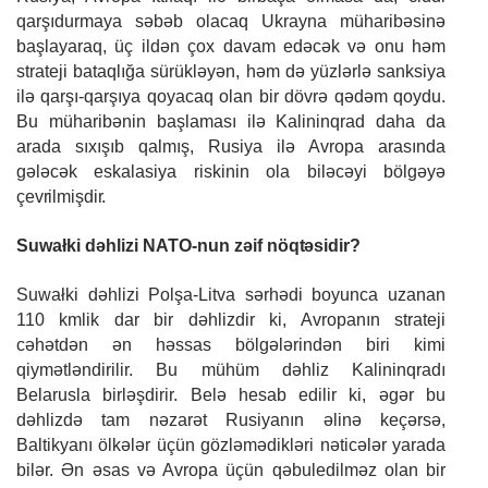
qarşıdurmaya səbəb olacaq Ukrayna müharibəsinə
başlayaraq, üç ildən çox davam edəcək və onu həm
strateji bataqlığa sürükləyən, həm də yüzlərlə sanksiya
ilə qarşı-qarşıya qoyacaq olan bir dövrə qədəm qoydu.
Bu müharibənin başlaması ilə Kalininqrad daha da
arada sıxışıb qalmış, Rusiya ilə Avropa arasında
gələcək eskalasiya riskinin ola biləcəyi bölgəyə
çevrilmişdir.
Suwałki dəhlizi NATO-nun zəif
nöqtəsidir?
Suwałki dəhlizi Polşa-Litva sərhədi boyunca uzanan
110 kmlik dar bir dəhlizdir ki, Avropanın strateji
cəhətdən ən həssas bölgələrindən biri kimi
qiymətləndirilir. Bu mühüm dəhliz Kalininqradı
Belarusla birləşdirir. Belə hesab edilir ki, əgər bu
dəhlizdə tam nəzarət Rusiyanın əlinə keçərsə,
Baltikyanı ölkələr üçün gözləmədikləri nəticələr yarada
bilər. Ən əsas və Avropa üçün qəbuledilməz olan bir