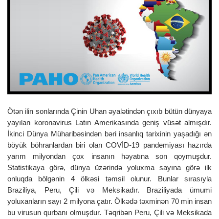
o
n
Ötən ilin sonlarında Çinin Uhan əyalətindən çıxıb bütün dünyaya
yayılan koronavirus Latın Amerikasında geniş vüsət almışdır.
İkinci Dünya Müharibəsindən bəri insanlıq tarixinin yaşadığı ən
böyük böhranlardan biri olan COVİD-19 pandemiyası hazırda
yarım milyondan çox insanın həyatına son qoymuşdur.
Statistikaya görə, dünya üzərində yoluxma sayına görə ilk
onluqda bölgənin 4 ölkəsi təmsil olunur. Bunlar sırasıyla
Braziliya, Peru, Çili və Meksikadır. Braziliyada ümumi
yoluxanların sayı 2 milyona çatır. Ölkədə təxminən 70 min insan
bu virusun qurbanı olmuşdur. Təqribən Peru, Çili və Meksikada