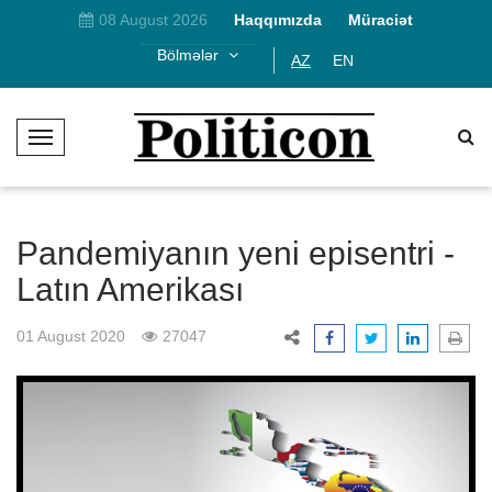
08 August 2026
Haqqımızda
Müraciət
Bölmələr
AZ
EN
T
o
g
g
l
Pandemiyanın yeni episentri -
e
Latın Amerikası
N
a
01 August 2020
27047
v
i
g
a
t
i