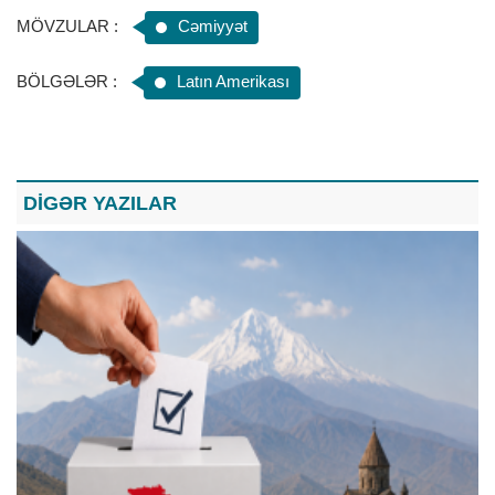
MÖVZULAR :
Cəmiyyət
BÖLGƏLƏR :
Latın Amerikası
DİGƏR YAZILAR