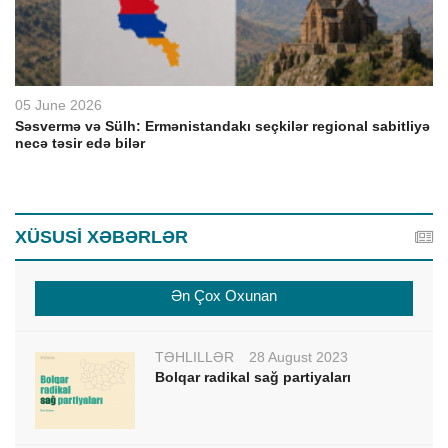
05 June 2026
Səsvermə və Sülh: Ermənistandakı seçkilər regional sabitliyə
necə təsir edə bilər
XÜSUSİ XƏBƏRLƏR
Ən Çox Oxunan
TƏHLİLLƏR
28 August 2023
Bolqar radikal sağ partiyaları