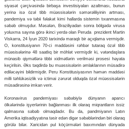
siyasət çərçivəsində birbaşa investisiyaları azaltması, bunun
yerinə isə özəl tibb müəssisələrin səmərəliliyinin artması,
pandemiya və təbii fəlakət kimi hallarda sistemin tıxanmasına
səbəb olmuşdur. Məsələn, Braziliyadan sonra bölgədə virusa
yoluxma sayına görə ikinci yerdə olan Peruda prezident Martin
Viskarra, 24 İyun 2020 tarixində maraqlı bir açıqlama vermişdir.
O, konstitusiyanın 70-ci maddəsini rəhbər tutaraq özəl tibb
müəsisələrinə 48 saatlıq bir möhlət vermişdir ki, vətəndaşlara
münasib qiymətlərə tibbi xidmətlərin verilməsi prosesi həyata
keçirilsin. Əks təqdirdə bu muəssisələrin əmlaklarının müsadirə
ediləcəyini bildirmişdir. Peru Konstitusiyasının həmən maddəsi
milli təhlükəsizlik və ictimai zərurət olduqda özəl müəssisələrin
müsadirəsinə imkan verir.
Koronavirus pandemiyası səbəbiylə dünyanın aparıcı
ölkələrində işyerlərinin bağlanması ilk olaraq miqrantların issiz
qalmasına səbəb olmaqdadır. Bu da, pandmiyanın Latın
Amerika iqtisadiyyatına təsir edən digər səbəblərindən biri olaraq
görülə bilər. Xaricidən pul köçürmələri baxımından dünyada