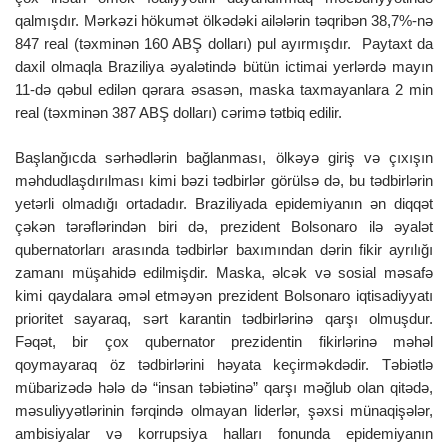
qalmışdır. Mərkəzi hökumət ölkədəki ailələrin təqribən 38,7%-nə
847 real (təxminən 160 ABŞ dolları) pul ayırmışdır. Paytaxt da
daxil olmaqla Braziliya əyalətində bütün ictimai yerlərdə mayın
11-də qəbul edilən qərara əsasən, maska taxmayanlara 2 min
real (təxminən 387 ABŞ dolları) cərimə tətbiq edilir.
Başlanğıcda sərhədlərin bağlanması, ölkəyə giriş və çıxışın
məhdudlaşdırılması kimi bəzi tədbirlər görülsə də, bu tədbirlərin
yetərli olmadığı ortadadır. Braziliyada epidemiyanın ən diqqət
çəkən tərəflərindən biri də, prezident Bolsonaro ilə əyalət
qubernatorları arasında tədbirlər baxımından dərin fikir ayrılığı
zamanı müşahidə edilmişdir. Maska, əlcək və sosial məsafə
kimi qaydalara əməl etməyən prezident Bolsonaro iqtisadiyyatı
prioritet sayaraq, sərt karantin tədbirlərinə qarşı olmuşdur.
Fəqət, bir çox qubernator prezidentin fikirlərinə məhəl
qoymayaraq öz tədbirlərini həyata keçirməkdədir. Təbiətlə
mübarizədə hələ də “insan təbiətinə” qarşı məğlub olan qitədə,
məsuliyyətlərinin fərqində olmayan liderlər, şəxsi münaqişələr,
ambisiyalar və korrupsiya halları fonunda epidemiyanın