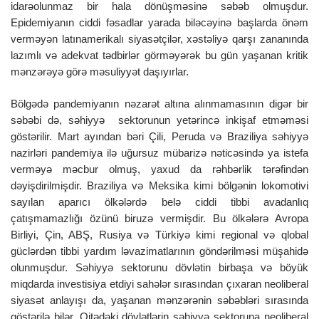
idarəolunmaz bir hala dönüşməsinə səbəb olmuşdur.
Epidemiyanın ciddi fəsadlar yarada biləcəyinə başlarda önəm
verməyən latınamerikalı siyasətçilər, xəstəliyə qarşı zananında
lazımlı və adekvat tədbirlər görməyərək bu gün yaşanan kritik
mənzərəyə görə məsuliyyət daşıyırlar.
Bölgədə pandemiyanın nəzarət altına alınmamasının digər bir
səbəbi də, səhiyyə sektorunun yetərincə inkişaf etməməsi
göstərilir. Mart ayından bəri Çili, Peruda və Braziliya səhiyyə
nazirləri pandemiya ilə uğursuz mübarizə nəticəsində ya istefa
verməyə məcbur olmuş, yaxud da rəhbərlik tərəfindən
dəyişdirilmişdir. Braziliya və Meksika kimi bölgənin lokomotivi
sayılan aparıcı ölkələrdə belə ciddi tibbi avadanlıq
çatışmamazlığı özünü biruzə vermişdir. Bu ölkələrə Avropa
Birliyi, Çin, ABŞ, Rusiya və Türkiyə kimi regional və qlobal
güclərdən tibbi yardım ləvazimatlarının göndərilməsi müşahidə
olunmuşdur. Səhiyyə sektorunu dövlətin birbaşa və böyük
miqdarda investisiya etdiyi sahələr sırasından çıxaran neoliberal
siyasət anlayışı da, yaşanan mənzərənin səbəbləri sırasında
göstərilə bilər. Qitədəki dövlətlərin səhiyyə sektoruna neoliberal