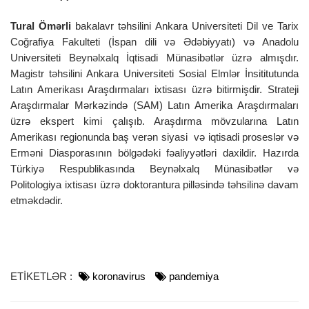
Tural Ömərli
bakalavr təhsilini Ankara Universiteti Dil ve Tarix
Coğrafiya Fakulteti (İspan dili və Ədəbiyyatı) və Anadolu
Universiteti Beynəlxalq İqtisadi Münasibətlər üzrə almışdır.
Magistr təhsilini Ankara Universiteti Sosial Elmlər İnsititutunda
Latın Amerikası Araşdırmaları ixtisası üzrə bitirmişdir. Strateji
Araşdırmalar Mərkəzində (SAM) Latın Amerika Araşdırmaları
üzrə ekspert kimi çalışıb. Araşdırma mövzularına Latın
Amerikası regionunda baş verən siyasi və iqtisadi proseslər və
Erməni Diasporasının bölgədəki fəaliyyətləri daxildir. Hazırda
Türkiyə Respublikasında Beynəlxalq Münasibətlər və
Politologiya ixtisası üzrə doktorantura pilləsində təhsilinə davam
etməkdədir.
ETİKETLƏR :
koronavirus
pandemiya