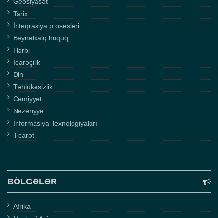
Geosiyasət
Tarix
İnteqrasiya prosesləri
Beynəlxalq hüquq
Hərbi
İdarəçilik
Din
Təhlükəsizlik
Cəmiyyət
Nəzəriyyə
İnformasiya Texnologiyaları
Ticarət
BÖLGƏLƏR
Afrika