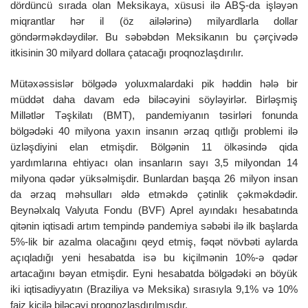
dördüncü sırada olan Meksikaya, xüsusi ilə ABŞ-da işləyən
miqrantlar hər il (öz ailələrinə) milyardlarla dollar
göndərməkdəydilər. Bu səbəbdən Meksikanın bu çərçivədə
itkisinin 30 milyard dollara çatacağı proqnozlaşdırılır.
Mütəxəssislər bölgədə yoluxmalardaki pik həddin hələ bir
müddət daha davam edə biləcəyini söyləyirlər. Birləşmiş
Millətlər Təşkilatı (BMT), pandemiyanın təsirləri fonunda
bölgədəki 40 milyona yaxın insanın ərzaq qıtlığı problemi ilə
üzləşdiyini elan etmişdir. Bölgənin 11 ölkəsində qida
yardımlarına ehtiyacı olan insanların sayı 3,5 milyondan 14
milyona qədər yüksəlmişdir. Bunlardan başqa 26 milyon insan
da ərzaq məhsulları əldə etməkdə çətinlik çəkməkdədir.
Beynəlxalq Valyuta Fondu (BVF) Aprel ayındakı hesabatında
qitənin iqtisadi artım tempində pandemiya səbəbi ilə ilk başlarda
5%-lik bir azalma olacağını qeyd etmiş, fəqət növbəti aylarda
açıqladığı yeni hesabatda isə bu kiçilmənin 10%-ə qədər
artacağını bəyan etmişdir. Eyni hesabatda bölgədəki ən böyük
iki iqtisadiyyatın (Braziliya və Meksika) sırasıyla 9,1% və 10%
faiz kiçilə biləcəyi proqnozlaşdırılmışdır.