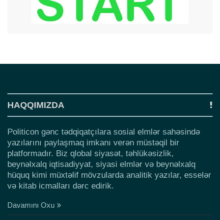
HAQQIMIZDA
Politicon gənc tədqiqatçılara sosial elmlər sahəsində
yazılarını paylaşmaq imkanı verən müstəqil bir
platformadır. Biz qlobal siyasət, təhlükəsizlik,
beynəlxalq iqtisadiyyat, siyasi elmlər və beynəlxalq
hüquq kimi müxtəlif mövzularda analitik yazılar, esselər
və kitab icmalları dərc edirik.
Davamını Oxu