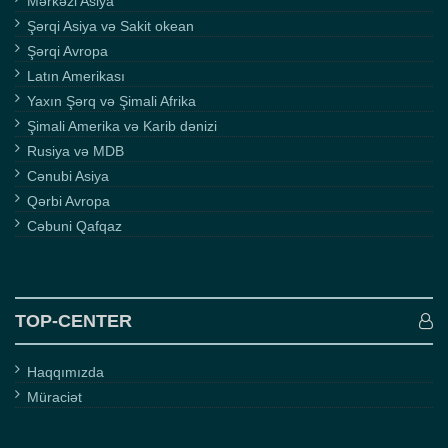
Mərkəzi Asiya
Şərqi Asiya və Sakit okean
Şərqi Avropa
Latın Amerikası
Yaxın Şərq və Şimali Afrika
Şimali Amerika və Karib dənizi
Rusiya və MDB
Cənubi Asiya
Qərbi Avropa
Cəbuni Qafqaz
TOP-CENTER
Haqqımızda
Müraciət