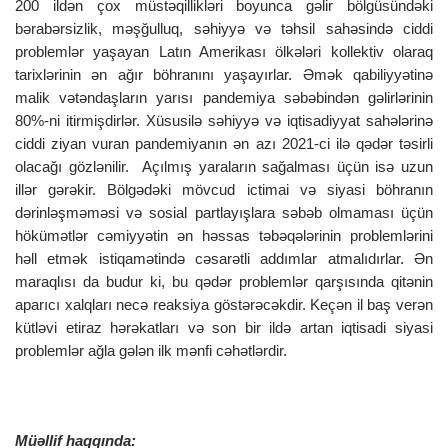
200 ildən çox müstəqillikləri boyunca gəlir bölgüsündəki
bərabərsizlik, məşğulluq, səhiyyə və təhsil sahəsində ciddi
problemlər yaşayan Latın Amerikası ölkələri kollektiv olaraq
tarixlərinin ən ağır böhranını yaşayırlar. Əmək qabiliyyətinə
malik vətəndaşların yarısı pandemiya səbəbindən gəlirlərinin
80%-ni itirmişdirlər. Xüsusilə səhiyyə və iqtisadiyyat sahələrinə
ciddi ziyan vuran pandemiyanın ən azı 2021-ci ilə qədər təsirli
olacağı gözlənilir. Açılmış yaraların sağalması üçün isə uzun
illər gərəkir. Bölgədəki mövcud ictimai və siyasi böhranın
dərinləşməməsi və sosial partlayışlara səbəb olmaması üçün
hökümətlər cəmiyyətin ən həssas təbəqələrinin problemlərini
həll etmək istiqamətində cəsarətli addımlar atmalıdırlar. Ən
maraqlısı da budur ki, bu qədər problemlər qarşısında qitənin
aparıcı xalqları necə reaksiya göstərəcəkdir. Keçən il baş verən
kütləvi etiraz hərəkatları və son bir ildə artan iqtisadi siyasi
problemlər ağla gələn ilk mənfi cəhətlərdir.
Müəllif haqqında: