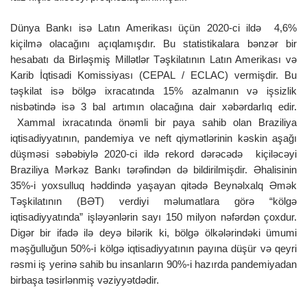
Dünya Bankı isə Latın Amerikası üçün 2020-ci ildə 4,6%
kiçilmə olacağını açıqlamışdır. Bu statistikalara bənzər bir
hesabatı da Birləşmiş Millətlər Təşkilatının Latın Amerikası və
Karib İqtisadi Komissiyası (CEPAL / ECLAC) vermişdir. Bu
təşkilat isə bölgə ixracatında 15% azalmanın və işsizlik
nisbətində isə 3 bal artımın olacağına dair xəbərdarlıq edir.
Xammal ixracatında önəmli bir paya sahib olan Braziliya
iqtisadiyyatının, pandemiya ve neft qiymətlərinin kəskin aşağı
düşməsi səbəbiylə 2020-ci ildə rekord dərəcədə kiçiləcəyi
Braziliya Mərkəz Bankı tərəfindən də bildirilmişdir. Əhalisinin
35%-i yoxsulluq həddində yaşayan qitədə Beynəlxalq Əmək
Təşkilatının (BƏT) verdiyi məlumatlara görə “kölgə
iqtisadiyyatında” işləyənlərin sayı 150 milyon nəfərdən çoxdur.
Digər bir ifadə ilə deyə bilərik ki, bölgə ölkələrindəki ümumi
məşğulluğun 50%-i kölgə iqtisadiyyatının payına düşür və qeyri
rəsmi iş yerinə sahib bu insanların 90%-i hazırda pandemiyadan
birbaşa təsirlənmiş vəziyyətdədir.