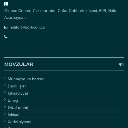
Globus Center, 7-ci mərtəbə, Cəfər Cabbarlı küçəsi, 609, Bakı,
Azərbaycan
editor@politicon.co
MÖVZULAR
Münaqişə və barışıq
Daxili işlər
İqtisadiyyat
Enerji
Ətraf mühit
İnkişaf
Xarici siyasət