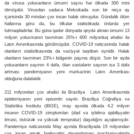
da virusa yoluxanların ümumi sayısı hər ölkədə 300 mini
ötmüşdür. Virusdan sadəcə Meksikada son bir neçə ay
içərisində 30 mindən çox insan həlak olmuşdur. Gündəlik ölüm
hallarına görə də, bu ölkələr statistikada önlərdə yer
tutmaqdadırlar. Bu günə qədər dünyada qeydə alınan ümumi 13
milyon yoluxmanın təxminən 25%-i 600 milyonluq əhalisi ilə
Latın Amerikasında görülmüşdür. COVID-19 nəticəsində həlak
olanların statistikasında da vəziyyət təqribən eynidir. Həlak
olanların təxminən 23%-i bölgənin payına düşür. Son bir ayda
yoluxanların sayının 4 dəfə, ölən xəstələrin sayının isə 3 dəfə
artması pandemiyanın yeni mərkəzinin Latın Amerikası
olduğuna dəlalətdir.
211 milyondan çox əhalisi ilə Braziliya Latın Amerikasında
epidemiyanın yeni episentri sayılır. Braziliya Coğrafiya və
Statistika İnstitutu (IBGE), may ayında ölkədə 4.2 milyon
insanın COVID-19 simptomları (dad və iybilmə qabiliyyətin
itməsi, öskürək və yüksək tempratur) daşıdığını açıqlamışdır.
Pandemiya nəticəsində May ayında Braziliyada 19 milyondan
çox insan əmək fəaliyyətini dayandırmaq məcburiyyətində