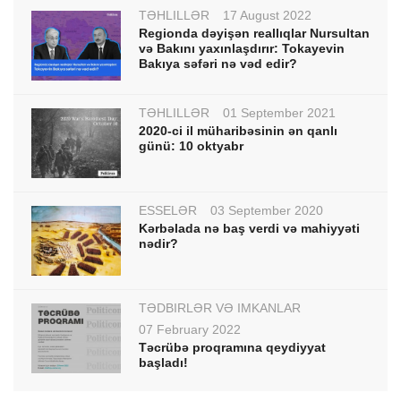
TƏHLİLLƏR
17 August 2022
Regionda dəyişən reallıqlar Nursultan
və Bakını yaxınlaşdırır: Tokayevin
Bakıya səfəri nə vəd edir?
TƏHLİLLƏR
01 September 2021
2020-ci il müharibəsinin ən qanlı
günü: 10 oktyabr
ESSELƏR
03 September 2020
Kərbəlada nə baş verdi və mahiyyəti
nədir?
TƏDBİRLƏR VƏ İMKANLAR
07 February 2022
Təcrübə proqramına qeydiyyat
başladı!