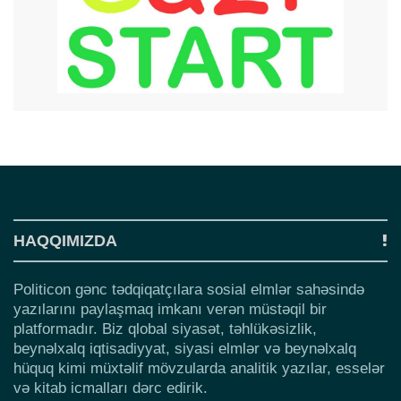
HAQQIMIZDA
Politicon gənc tədqiqatçılara sosial elmlər sahəsində
yazılarını paylaşmaq imkanı verən müstəqil bir
platformadır. Biz qlobal siyasət, təhlükəsizlik,
beynəlxalq iqtisadiyyat, siyasi elmlər və beynəlxalq
hüquq kimi müxtəlif mövzularda analitik yazılar, esselər
və kitab icmalları dərc edirik.