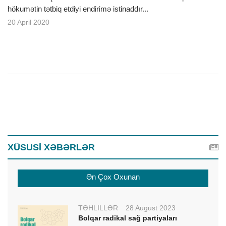
hökumətin tətbiq etdiyi endirimə istinaddır...
20 April 2020
XÜSUSİ XƏBƏRLƏR
Ən Çox Oxunan
TƏHLİLLƏR
28 August 2023
Bolqar radikal sağ partiyaları