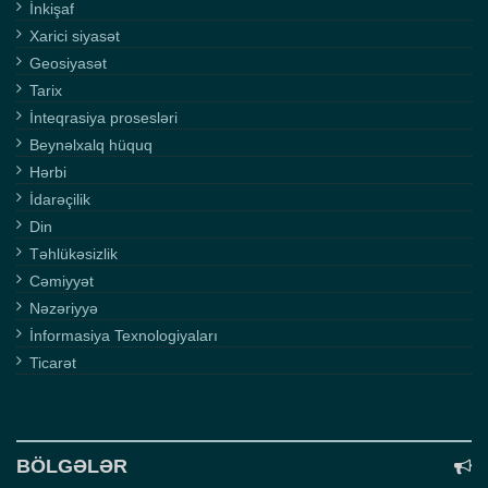
İnkişaf
Xarici siyasət
Geosiyasət
Tarix
İnteqrasiya prosesləri
Beynəlxalq hüquq
Hərbi
İdarəçilik
Din
Təhlükəsizlik
Cəmiyyət
Nəzəriyyə
İnformasiya Texnologiyaları
Ticarət
BÖLGƏLƏR