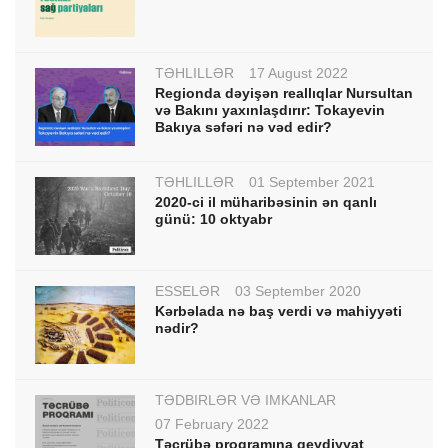
TƏHLİLLƏR
17 August 2022
Regionda dəyişən reallıqlar Nursultan
və Bakını yaxınlaşdırır: Tokayevin
Bakıya səfəri nə vəd edir?
TƏHLİLLƏR
01 September 2021
2020-ci il müharibəsinin ən qanlı
günü: 10 oktyabr
ESSELƏR
03 September 2020
Kərbəlada nə baş verdi və mahiyyəti
nədir?
TƏDBİRLƏR VƏ İMKANLAR
07 February 2022
Təcrübə proqramına qeydiyyat