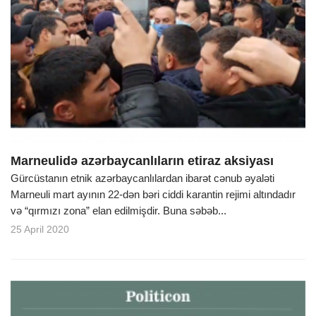
Marneulidə azərbaycanlıların etiraz aksiyası
Gürcüstanın etnik azərbaycanlılardan ibarət cənub əyaləti
Marneuli mart ayının 22-dən bəri ciddi karantin rejimi altındadır
və “qırmızı zona” elan edilmişdir. Buna səbəb...
25 April 2020