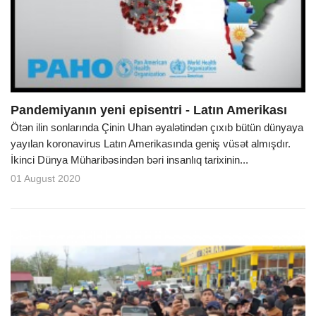
o
n
Pandemiyanın yeni episentri - Latın Amerikası
Ötən ilin sonlarında Çinin Uhan əyalətindən çıxıb bütün dünyaya
yayılan koronavirus Latın Amerikasında geniş vüsət almışdır.
İkinci Dünya Müharibəsindən bəri insanlıq tarixinin...
01 August 2020