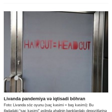
Livanda pandemiya və iqtisadi böhran
Foto: Livanda söz oyunu (saç kəsimi = baş kəsimi): Bu
ifadədəki “saç kəsimi” əslində əhalinin banklardakı depozitlərinə