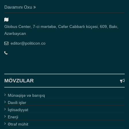
Davamını Oxu
Globus Center, 7-ci mərtəbə, Cəfər Cabbarlı küçəsi, 609, Bakı,
Azərbaycan
editor@politicon.co
MÖVZULAR
Münaqişə və barışıq
Daxili işlər
İqtisadiyyat
Enerji
Ətraf mühit