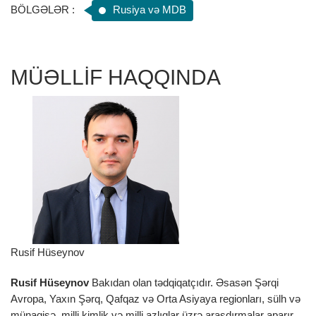
BÖLGƏLƏR :
Rusiya və MDB
MÜƏLLİF HAQQINDA
Rusif Hüseynov
Rusif Hüseynov
Bakıdan olan tədqiqatçıdır. Əsasən Şərqi
Avropa, Yaxın Şərq, Qafqaz və Orta Asiyaya regionları, sülh və
münaqişə, milli kimlik və milli azlıqlar üzrə araşdırmalar aparır.