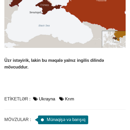
o
n
Üzr istəyirik, lakin bu məqalə yalnız ingilis dilində
mövcuddur.
ETİKETLƏR :
Ukrayna
Krım
MÖVZULAR :
Münaqişə və barışıq