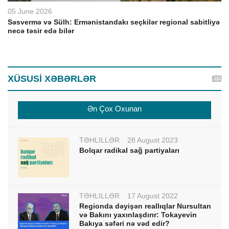
05 June 2026
Səsvermə və Sülh: Ermənistandakı seçkilər regional sabitliyə
necə təsir edə bilər
XÜSUSİ XƏBƏRLƏR
Ən Çox Oxunan
TƏHLİLLƏR
28 August 2023
Bolqar radikal sağ partiyaları
TƏHLİLLƏR
17 August 2022
Regionda dəyişən reallıqlar Nursultan
və Bakını yaxınlaşdırır: Tokayevin
Bakıya səfəri nə vəd edir?