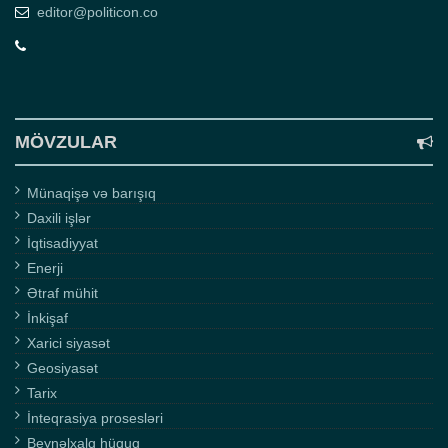
editor@politicon.co
MÖVZULAR
Münaqişə və barışıq
Daxili işlər
İqtisadiyyat
Enerji
Ətraf mühit
İnkişaf
Xarici siyasət
Geosiyasət
Tarix
İnteqrasiya prosesləri
Beynəlxalq hüquq