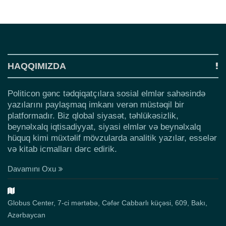
HAQQIMIZDA
Politicon gənc tədqiqatçılara sosial elmlər sahəsində
yazılarını paylaşmaq imkanı verən müstəqil bir
platformadır. Biz qlobal siyasət, təhlükəsizlik,
beynəlxalq iqtisadiyyat, siyasi elmlər və beynəlxalq
hüquq kimi müxtəlif mövzularda analitik yazılar, esselər
və kitab icmalları dərc edirik.
Davamını Oxu
Globus Center, 7-ci mərtəbə, Cəfər Cabbarlı küçəsi, 609, Bakı,
Azərbaycan