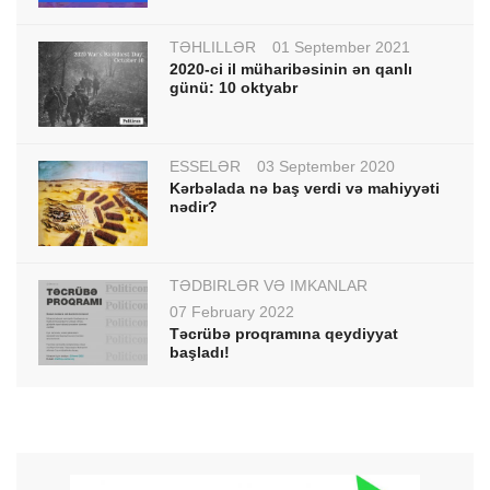
TƏHLİLLƏR
01 September 2021
2020-ci il müharibəsinin ən qanlı
günü: 10 oktyabr
ESSELƏR
03 September 2020
Kərbəlada nə baş verdi və mahiyyəti
nədir?
TƏDBİRLƏR VƏ İMKANLAR
07 February 2022
Təcrübə proqramına qeydiyyat
başladı!