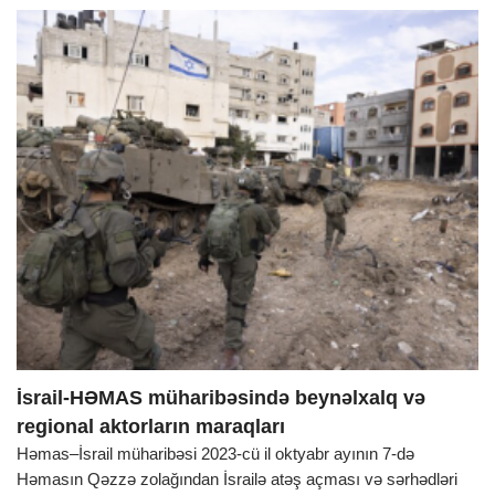
İsrail-HƏMAS müharibəsində beynəlxalq və
regional aktorların maraqları
Həmas–İsrail müharibəsi 2023-cü il oktyabr ayının 7-də
Həmasın Qəzzə zolağından İsrailə atəş açması və sərhədləri