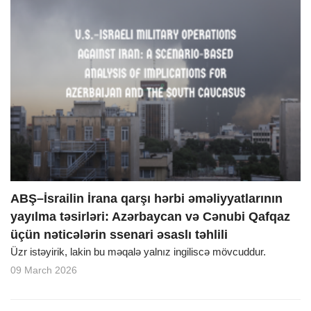
ABŞ–İsrailin İrana qarşı hərbi əməliyyatlarının
yayılma təsirləri: Azərbaycan və Cənubi Qafqaz
üçün nəticələrin ssenari əsaslı təhlili
Üzr istəyirik, lakin bu məqalə yalnız ingiliscə mövcuddur.
09 March 2026