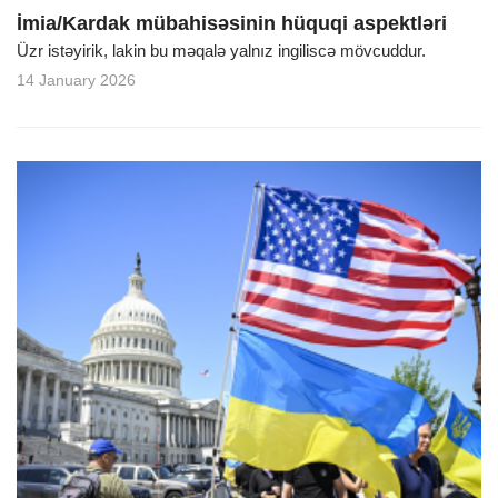
İmia/Kardak mübahisəsinin hüquqi aspektləri
Üzr istəyirik, lakin bu məqalə yalnız ingiliscə mövcuddur.
14 January 2026