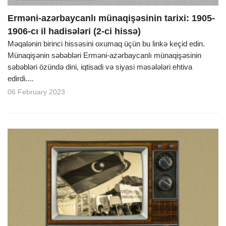
Erməni-azərbaycanlı münaqişəsinin tarixi: 1905-
1906-cı il hadisələri (2-ci hissə)
Məqalənin birinci hissəsini oxumaq üçün bu linkə keçid edin.
Münaqişənin səbəbləri Erməni-azərbaycanlı münaqişəsinin
səbəbləri özündə dini, iqtisadi və siyasi məsələləri ehtiva
edirdi....
06 February 2023