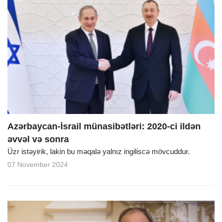
Azərbaycan-İsrail münasibətləri: 2020-ci ildən
əvvəl və sonra
Üzr istəyirik, lakin bu məqalə yalnız ingiliscə mövcuddur.
07 November 2024