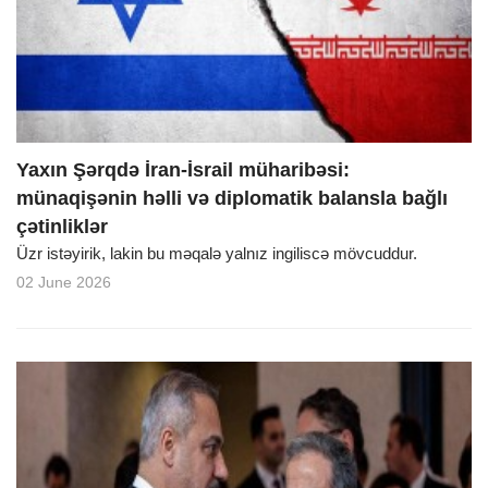
o
n
Yaxın Şərqdə İran-İsrail müharibəsi:
münaqişənin həlli və diplomatik balansla bağlı
çətinliklər
Üzr istəyirik, lakin bu məqalə yalnız ingiliscə mövcuddur.
02 June 2026