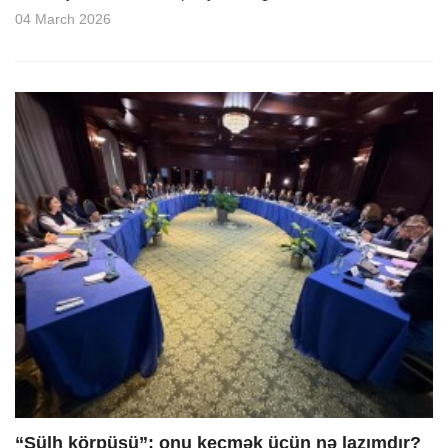
04 March 2026
“Sülh körpüsü”: onu keçmək üçün nə lazımdır?