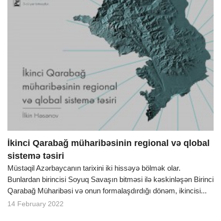
İkinci Qarabağ müharibəsinin regional və qlobal
sistemə təsiri
Müstəqil Azərbaycanın tarixini iki hissəyə bölmək olar.
Bunlardan birincisi Soyuq Savaşın bitməsi ilə kəskinləşən Birinci
Qarabağ Müharibəsi və onun formalaşdırdığı dönəm, ikincisi...
14 February 2022