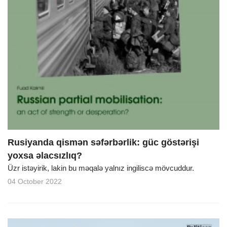
Rusiyanda qismən səfərbərlik: güc göstərişi
yoxsa əlacsızlıq?
Üzr istəyirik, lakin bu məqalə yalnız ingiliscə mövcuddur.
04 October 2022