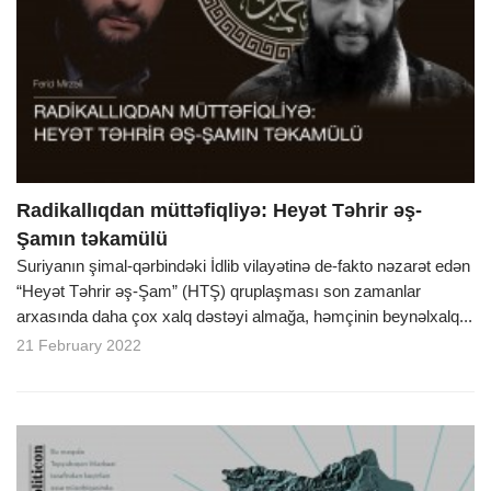
Radikallıqdan müttəfiqliyə: Heyət Təhrir əş-
Şamın təkamülü
Suriyanın şimal-qərbindəki İdlib vilayətinə de-fakto nəzarət edən
“Heyət Təhrir əş-Şam” (HTŞ) qruplaşması son zamanlar
arxasında daha çox xalq dəstəyi almağa, həmçinin beynəlxalq...
21 February 2022