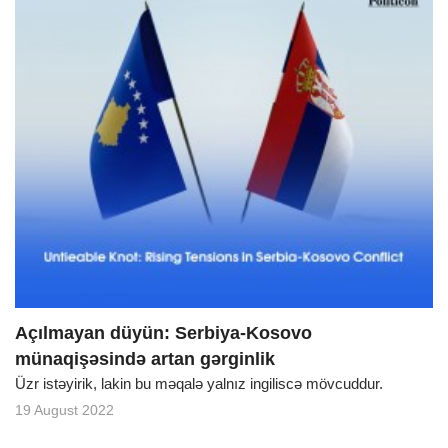
Açılmayan düyün: Serbiya-Kosovo
münaqişəsində artan gərginlik
Üzr istəyirik, lakin bu məqalə yalnız ingiliscə mövcuddur.
19 August 2022