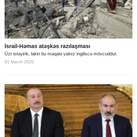
İsrail-Həmas atəşkəs razılaşması
Üzr istəyirik, lakin bu məqalə yalnız ingiliscə mövcuddur.
01 March 2025