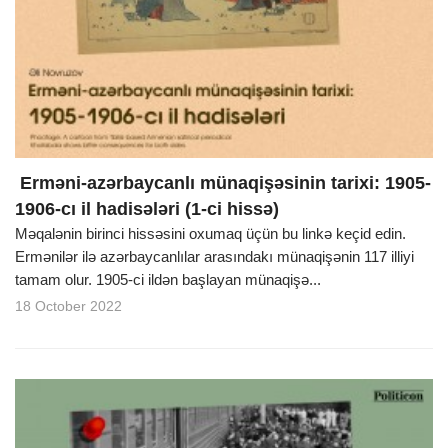
Erməni-azərbaycanlı münaqişəsinin tarixi: 1905-
1906-cı il hadisələri (1-ci hissə)
Məqalənin birinci hissəsini oxumaq üçün bu linkə keçid edin.
Ermənilər ilə azərbaycanlılar arasındakı münaqişənin 117 illiyi
tamam olur. 1905-ci ildən başlayan münaqişə...
18 October 2022