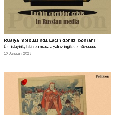
Rusiya mətbuatında Laçın dəhlizi böhranı
Üzr istəyirik, lakin bu məqalə yalnız ingiliscə mövcuddur.
10 January 2023