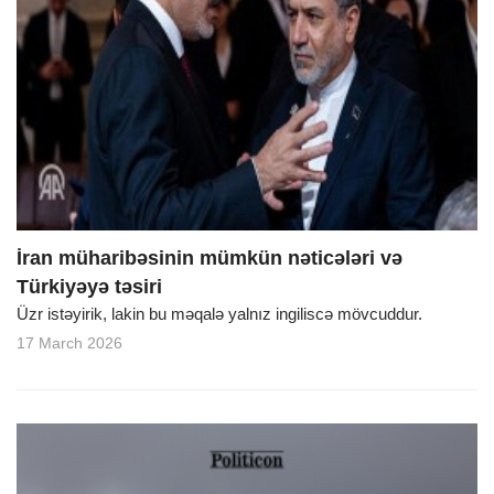
İran müharibəsinin mümkün nəticələri və
Türkiyəyə təsiri
Üzr istəyirik, lakin bu məqalə yalnız ingiliscə mövcuddur.
17 March 2026