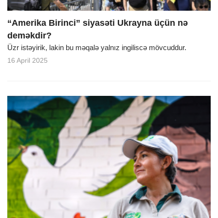
“Amerika Birinci” siyasəti Ukrayna üçün nə
deməkdir?
Üzr istəyirik, lakin bu məqalə yalnız ingiliscə mövcuddur.
16 April 2025