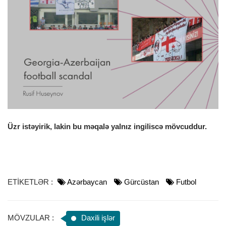
o
n
Üzr istəyirik, lakin bu məqalə yalnız ingiliscə mövcuddur.
ETİKETLƏR :
Azərbaycan
Gürcüstan
Futbol
MÖVZULAR :
Daxili işlər