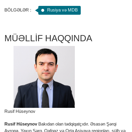
BÖLGƏLƏR :
Rusiya və MDB
MÜƏLLİF HAQQINDA
Rusif Hüseynov
Rusif Hüseynov
Bakıdan olan tədqiqatçıdır. Əsasən Şərqi
Avropa, Yaxın Şərq, Qafqaz və Orta Asiyaya regionları, sülh və