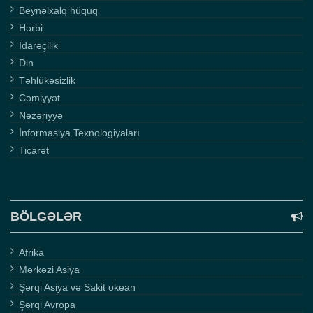
Beynəlxalq hüquq
Hərbi
İdarəçilik
Din
Təhlükəsizlik
Cəmiyyət
Nəzəriyyə
İnformasiya Texnologiyaları
Ticarət
BÖLGƏLƏR
Afrika
Mərkəzi Asiya
Şərqi Asiya və Sakit okean
Şərqi Avropa