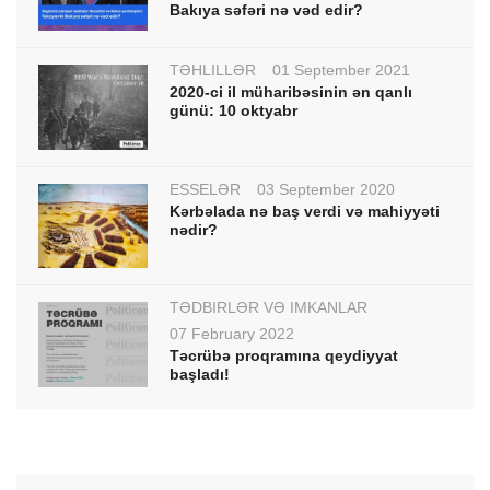
Bakıya səfəri nə vəd edir?
TƏHLİLLƏR
01 September 2021
2020-ci il müharibəsinin ən qanlı
günü: 10 oktyabr
ESSELƏR
03 September 2020
Kərbəlada nə baş verdi və mahiyyəti
nədir?
TƏDBİRLƏR VƏ İMKANLAR
07 February 2022
Təcrübə proqramına qeydiyyat
başladı!