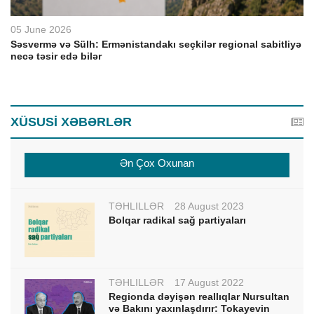
05 June 2026
Səsvermə və Sülh: Ermənistandakı seçkilər regional sabitliyə
necə təsir edə bilər
XÜSUSİ XƏBƏRLƏR
Ən Çox Oxunan
TƏHLİLLƏR
28 August 2023
Bolqar radikal sağ partiyaları
TƏHLİLLƏR
17 August 2022
Regionda dəyişən reallıqlar Nursultan
və Bakını yaxınlaşdırır: Tokayevin