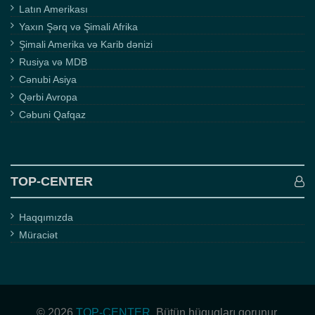
Latın Amerikası
Yaxın Şərq və Şimali Afrika
Şimali Amerika və Karib dənizi
Rusiya və MDB
Cənubi Asiya
Qərbi Avropa
Cəbuni Qafqaz
TOP-CENTER
Haqqımızda
Müraciət
© 2026
TOP-CENTER
. Bütün hüquqları qorunur.