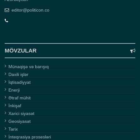
editor@politicon.co
MÖVZULAR
Münaqişə və barışıq
Daxili işlər
İqtisadiyyat
Enerji
Ətraf mühit
İnkişaf
Xarici siyasət
Geosiyasət
Tarix
İnteqrasiya prosesləri