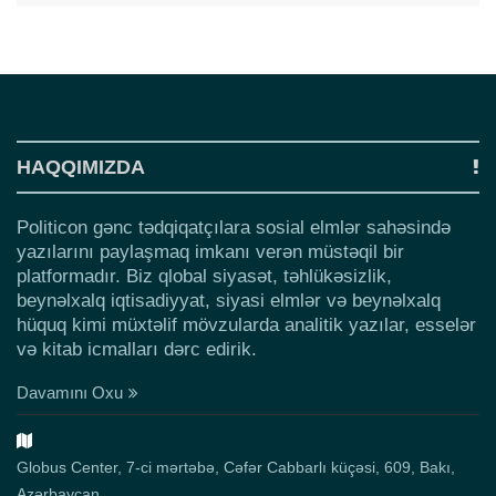
HAQQIMIZDA
Politicon gənc tədqiqatçılara sosial elmlər sahəsində
yazılarını paylaşmaq imkanı verən müstəqil bir
platformadır. Biz qlobal siyasət, təhlükəsizlik,
beynəlxalq iqtisadiyyat, siyasi elmlər və beynəlxalq
hüquq kimi müxtəlif mövzularda analitik yazılar, esselər
və kitab icmalları dərc edirik.
Davamını Oxu
Globus Center, 7-ci mərtəbə, Cəfər Cabbarlı küçəsi, 609, Bakı,
Azərbaycan