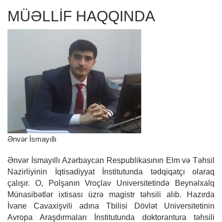
MÜƏLLİF HAQQINDA
Ənvər İsmayıllı
Ənvər İsmayıllı Azərbaycan Respublikasının Elm və Təhsil
Nazirliyinin İqtisadiyyat İnstitutunda tədqiqatçı olaraq
çalışır. O, Polşanın Vroçlav Universitetində Beynəlxalq
Münasibətlər ixtisası üzrə magistr təhsili alıb. Hazırda
İvane Cavaxişvili adına Tbilisi Dövlət Universitetinin
Avropa Araşdırmaları İnstitutunda doktorantura təhsili