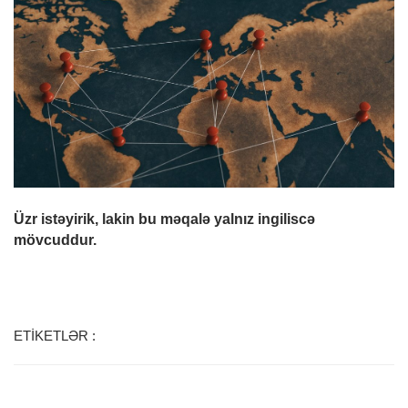
o
n
Üzr istəyirik, lakin bu məqalə yalnız ingiliscə
mövcuddur.
ETİKETLƏR :