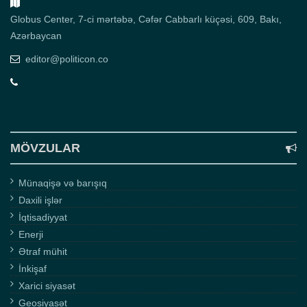
Globus Center, 7-ci mərtəbə, Cəfər Cabbarlı küçəsi, 609, Bakı,
Azərbaycan
editor@politicon.co
MÖVZULAR
Münaqişə və barışıq
Daxili işlər
İqtisadiyyat
Enerji
Ətraf mühit
İnkişaf
Xarici siyasət
Geosiyasət