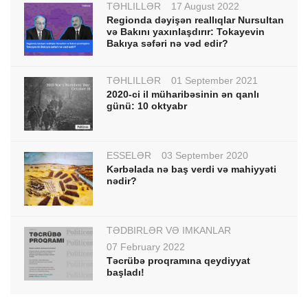
TƏHLİLLƏR
17 August 2022
Regionda dəyişən reallıqlar Nursultan
və Bakını yaxınlaşdırır: Tokayevin
Bakıya səfəri nə vəd edir?
TƏHLİLLƏR
01 September 2021
2020-ci il müharibəsinin ən qanlı
günü: 10 oktyabr
ESSELƏR
03 September 2020
Kərbəlada nə baş verdi və mahiyyəti
nədir?
TƏDBİRLƏR VƏ İMKANLAR
07 February 2022
Təcrübə proqramına qeydiyyat
başladı!