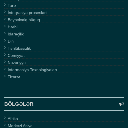
Tarix
İnteqrasiya prosesləri
Beynəlxalq hüquq
Hərbi
İdarəçilik
Din
Təhlükəsizlik
Cəmiyyət
Nəzəriyyə
İnformasiya Texnologiyaları
Ticarət
BÖLGƏLƏR
Afrika
Mərkəzi Asiya