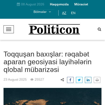
08 August 2026
Haqqımızda
Müraciət
Bölmələr
AZ
EN
T
o
g
g
l
Toqquşan baxışlar: rəqabət
e
aparan geosiyasi layihələrin
N
qlobal mübarizəsi
a
v
i
23 August 2025
25527
g
a
t
i