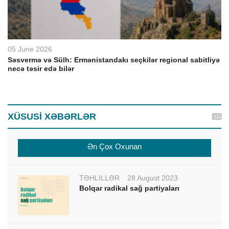
05 June 2026
Səsvermə və Sülh: Ermənistandakı seçkilər regional sabitliyə
necə təsir edə bilər
XÜSUSİ XƏBƏRLƏR
Ən Çox Oxunan
TƏHLİLLƏR
28 August 2023
Bolqar radikal sağ partiyaları