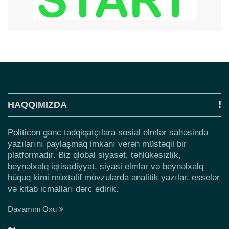
HAQQIMIZDA
Politicon gənc tədqiqatçılara sosial elmlər sahəsində
yazılarını paylaşmaq imkanı verən müstəqil bir
platformadır. Biz qlobal siyasət, təhlükəsizlik,
beynəlxalq iqtisadiyyat, siyasi elmlər və beynəlxalq
hüquq kimi müxtəlif mövzularda analitik yazılar, esselər
və kitab icmalları dərc edirik.
Davamını Oxu