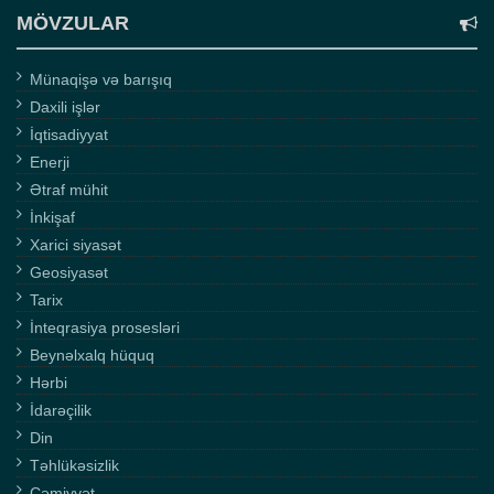
MÖVZULAR
Münaqişə və barışıq
Daxili işlər
İqtisadiyyat
Enerji
Ətraf mühit
İnkişaf
Xarici siyasət
Geosiyasət
Tarix
İnteqrasiya prosesləri
Beynəlxalq hüquq
Hərbi
İdarəçilik
Din
Təhlükəsizlik
Cəmiyyət