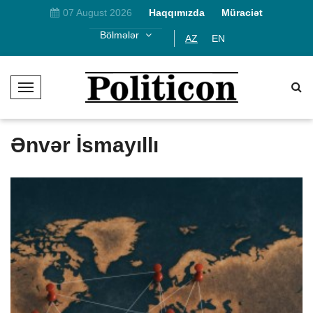
07 August 2026
Haqqımızda
Müraciət
Bölmələr
AZ
EN
T
o
g
g
Ənvər İsmayıllı
l
e
N
a
v
i
g
a
t
i