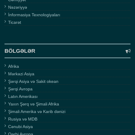
Nəzəriyyə
İnformasiya Texnologiyaları
Ticarət
BÖLGƏLƏR
Afrika
Mərkəzi Asiya
Şərqi Asiya və Sakit okean
Şərqi Avropa
Latın Amerikası
Yaxın Şərq və Şimali Afrika
Şimali Amerika və Karib dənizi
Rusiya və MDB
Cənubi Asiya
Qərbi Avropa