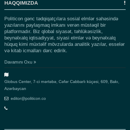
HAQQIMIZDA
Politicon gənc tədqiqatçılara sosial elmlər sahəsində
yazılarını paylaşmaq imkanı verən müstəqil bir
platformadır. Biz qlobal siyasət, təhlükəsizlik,
beynəlxalq iqtisadiyyat, siyasi elmlər və beynəlxalq
hüquq kimi müxtəlif mövzularda analitik yazılar, esselər
və kitab icmalları dərc edirik.
Davamını Oxu
Globus Center, 7-ci mərtəbə, Cəfər Cabbarlı küçəsi, 609, Bakı,
Azərbaycan
editor@politicon.co