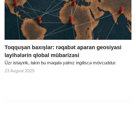
o
n
Toqquşan baxışlar: rəqabət aparan geosiyasi
layihələrin qlobal mübarizəsi
Üzr istəyirik, lakin bu məqalə yalnız ingiliscə mövcuddur.
23 August 2025