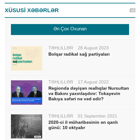
XÜSUSİ XƏBƏRLƏR
Ən Çox Oxunan
TƏHLİLLƏR
28 August 2023
Bolqar radikal sağ partiyaları
TƏHLİLLƏR
17 August 2022
Regionda dəyişən reallıqlar Nursultan
və Bakını yaxınlaşdırır: Tokayevin
Bakıya səfəri nə vəd edir?
TƏHLİLLƏR
01 September 2021
2020-ci il müharibəsinin ən qanlı
günü: 10 oktyabr