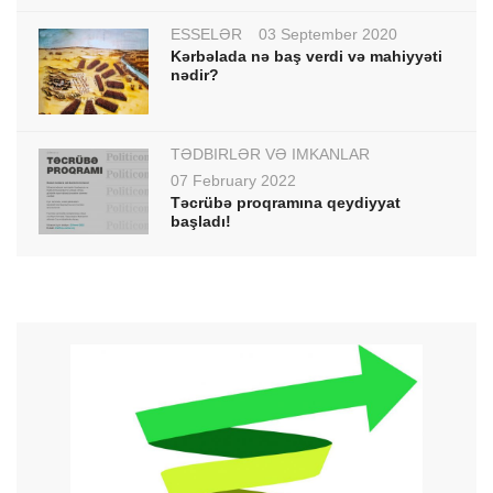
ESSELƏR
03 September 2020
Kərbəlada nə baş verdi və mahiyyəti
nədir?
TƏDBİRLƏR VƏ İMKANLAR
07 February 2022
Təcrübə proqramına qeydiyyat
başladı!