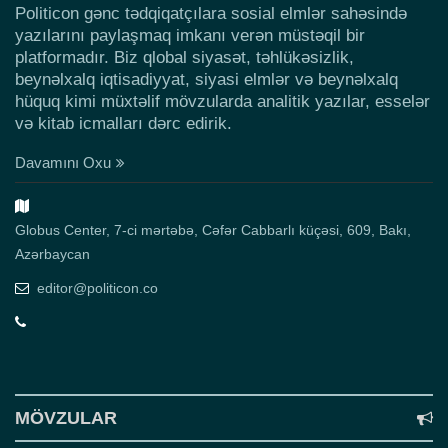
Politicon gənc tədqiqatçılara sosial elmlər sahəsində
yazılarını paylaşmaq imkanı verən müstəqil bir
platformadır. Biz qlobal siyasət, təhlükəsizlik,
beynəlxalq iqtisadiyyat, siyasi elmlər və beynəlxalq
hüquq kimi müxtəlif mövzularda analitik yazılar, esselər
və kitab icmalları dərc edirik.
Davamını Oxu
Globus Center, 7-ci mərtəbə, Cəfər Cabbarlı küçəsi, 609, Bakı,
Azərbaycan
editor@politicon.co
MÖVZULAR