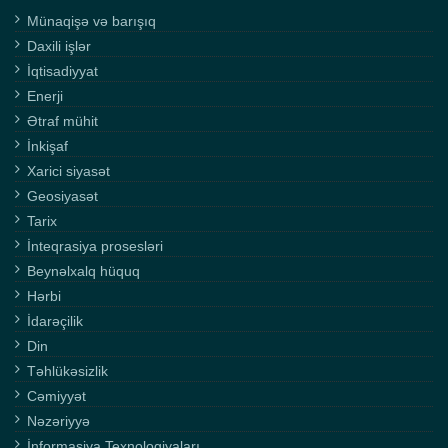
Münaqişə və barışıq
Daxili işlər
İqtisadiyyat
Enerji
Ətraf mühit
İnkişaf
Xarici siyasət
Geosiyasət
Tarix
İnteqrasiya prosesləri
Beynəlxalq hüquq
Hərbi
İdarəçilik
Din
Təhlükəsizlik
Cəmiyyət
Nəzəriyyə
İnformasiya Texnologiyaları