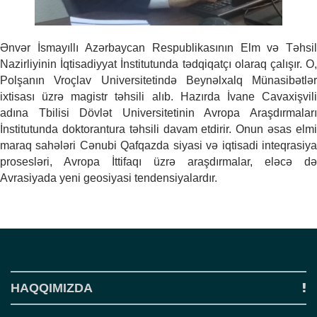
o
n
Ənvər İsmayıllı Azərbaycan Respublikasının Elm və Təhsil
Nazirliyinin İqtisadiyyat İnstitutunda tədqiqatçı olaraq çalışır. O,
Polşanın Vroçlav Universitetində Beynəlxalq Münasibətlər
ixtisası üzrə magistr təhsili alıb. Hazırda İvane Cavaxişvili
adına Tbilisi Dövlət Universitetinin Avropa Araşdırmaları
İnstitutunda doktorantura təhsili davam etdirir. Onun əsas elmi
maraq sahələri Cənubi Qafqazda siyasi və iqtisadi inteqrasiya
prosesləri, Avropa İttifaqı üzrə araşdırmalar, eləcə də
Avrasiyada yeni geosiyasi tendensiyalardır.
HAQQIMIZDA