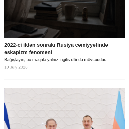
o
n
2022-ci ildən sonrakı Rusiya cəmiyyətində
eskapizm fenomeni
Bağışlayın, bu məqalə yalnız ingilis dilində mövcuddur.
10 July 2026