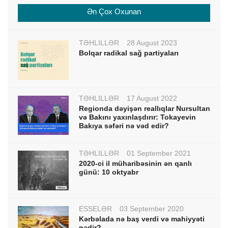
Ən Çox Oxunan
TƏHLİLLƏR
28 August 2023
Bolqar radikal sağ partiyaları
TƏHLİLLƏR
17 August 2022
Regionda dəyişən reallıqlar Nursultan
və Bakını yaxınlaşdırır: Tokayevin
Bakıya səfəri nə vəd edir?
TƏHLİLLƏR
01 September 2021
2020-ci il müharibəsinin ən qanlı
günü: 10 oktyabr
ESSELƏR
03 September 2020
Kərbəlada nə baş verdi və mahiyyəti
nədir?