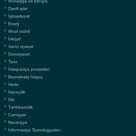
Münaqişə və barışıq
Daxili işlər
İqtisadiyyat
Enerji
Ətraf mühit
İnkişaf
Xarici siyasət
Geosiyasət
Tarix
İnteqrasiya prosesləri
Beynəlxalq hüquq
Hərbi
İdarəçilik
Din
Təhlükəsizlik
Cəmiyyət
Nəzəriyyə
İnformasiya Texnologiyaları