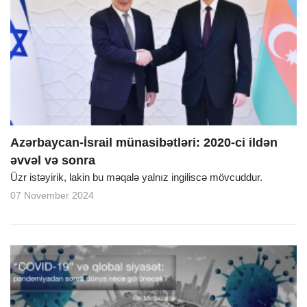
Azərbaycan-İsrail münasibətləri: 2020-ci ildən
əvvəl və sonra
Üzr istəyirik, lakin bu məqalə yalnız ingiliscə mövcuddur.
07 November 2024