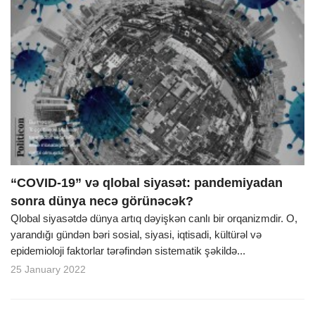
“COVID-19” və qlobal siyasət: pandemiyadan
sonra dünya necə görünəcək?
Qlobal siyasətdə dünya artıq dəyişkən canlı bir orqanizmdir. O,
yarandığı gündən bəri sosial, siyasi, iqtisadi, kültürəl və
epidemioloji faktorlar tərəfindən sistematik şəkildə...
25 January 2022