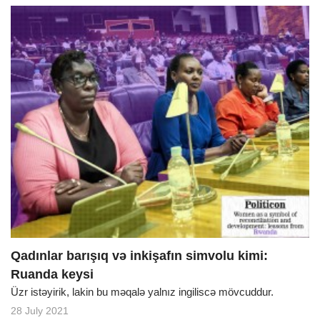
Qadınlar barışıq və inkişafın simvolu kimi:
Ruanda keysi
Üzr istəyirik, lakin bu məqalə yalnız ingiliscə mövcuddur.
28 July 2021