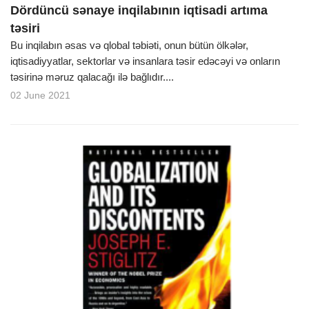
Dördüncü sənaye inqilabının iqtisadi artıma
təsiri
Bu inqilabın əsas və qlobal təbiəti, onun bütün ölkələr,
iqtisadiyyatlar, sektorlar və insanlara təsir edəcəyi və onların
təsirinə məruz qalacağı ilə bağlıdır....
02 June 2021