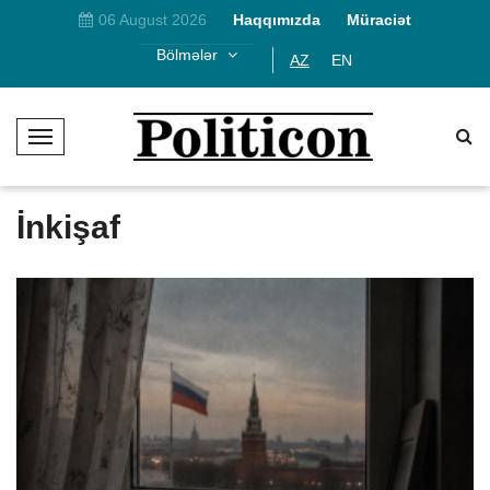
06 August 2026
Haqqımızda
Müraciət
Bölmələr
AZ
EN
T
o
g
g
İnkişaf
l
e
N
a
v
i
g
a
t
i