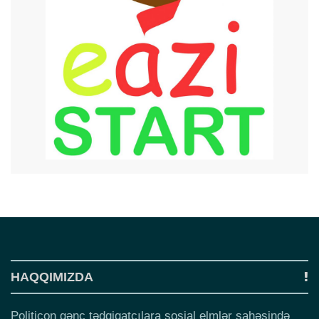
HAQQIMIZDA
Politicon gənc tədqiqatçılara sosial elmlər sahəsində