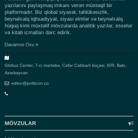
yazılarını paylaşmaq imkanı verən müstəqil bir
platformadır. Biz qlobal siyasət, təhlükəsizlik,
beynəlxalq iqtisadiyyat, siyasi elmlər və beynəlxalq
hüquq kimi müxtəlif mövzularda analitik yazılar, esselər
və kitab icmalları dərc edirik.
Davamını Oxu
Globus Center, 7-ci mərtəbə, Cəfər Cabbarlı küçəsi, 609, Bakı,
Azərbaycan
editor@politicon.co
MÖVZULAR