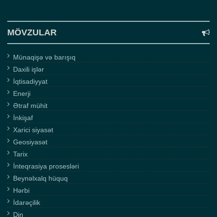
MÖVZULAR
Münaqişə və barışıq
Daxili işlər
İqtisadiyyat
Enerji
Ətraf mühit
İnkişaf
Xarici siyasət
Geosiyasət
Tarix
İnteqrasiya prosesləri
Beynəlxalq hüquq
Hərbi
İdarəçilik
Din