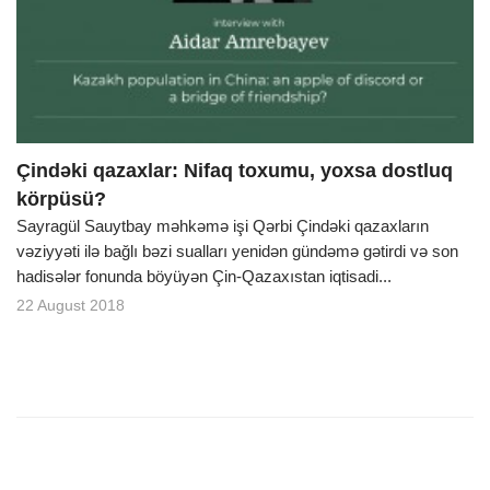
o
n
Çindəki qazaxlar: Nifaq toxumu, yoxsa dostluq
körpüsü?
Sayragül Sauytbay məhkəmə işi Qərbi Çindəki qazaxların
vəziyyəti ilə bağlı bəzi sualları yenidən gündəmə gətirdi və son
hadisələr fonunda böyüyən Çin-Qazaxıstan iqtisadi...
22 August 2018