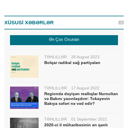
XÜSUSİ XƏBƏRLƏR
Ən Çox Oxunan
TƏHLİLLƏR
28 August 2023
Bolqar radikal sağ partiyaları
TƏHLİLLƏR
17 August 2022
Regionda dəyişən reallıqlar Nursultan
və Bakını yaxınlaşdırır: Tokayevin
Bakıya səfəri nə vəd edir?
TƏHLİLLƏR
01 September 2021
2020-ci il müharibəsinin ən qanlı