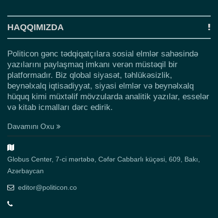
HAQQIMIZDA
Politicon gənc tədqiqatçılara sosial elmlər sahəsində
yazılarını paylaşmaq imkanı verən müstəqil bir
platformadır. Biz qlobal siyasət, təhlükəsizlik,
beynəlxalq iqtisadiyyat, siyasi elmlər və beynəlxalq
hüquq kimi müxtəlif mövzularda analitik yazılar, esselər
və kitab icmalları dərc edirik.
Davamını Oxu
Globus Center, 7-ci mərtəbə, Cəfər Cabbarlı küçəsi, 609, Bakı,
Azərbaycan
editor@politicon.co