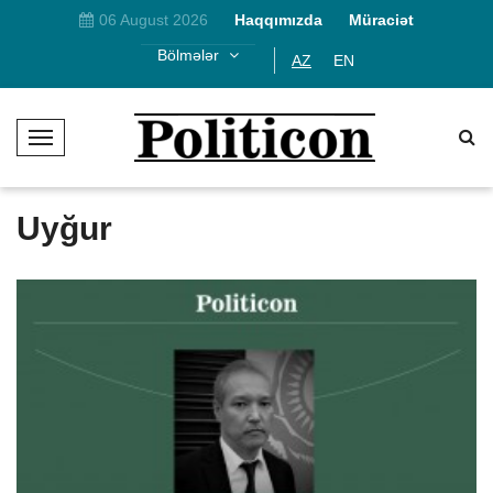
06 August 2026
Haqqımızda
Müraciət
Bölmələr
AZ
EN
T
o
g
g
Uyğur
l
e
N
a
v
i
g
a
t
i