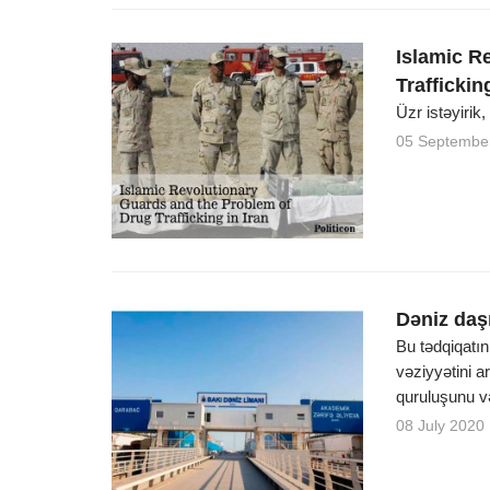
Islamic R
Traffickin
Üzr istəyirik
05 Septembe
Dəniz daş
Bu tədqiqatı
vəziyyətini 
quruluşunu və
08 July 2020