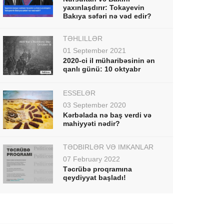
yaxınlaşdırır: Tokayevin
Bakıya səfəri nə vəd edir?
TƏHLİLLƏR
01 September 2021
2020-ci il müharibəsinin ən
qanlı günü: 10 oktyabr
ESSELƏR
03 September 2020
Kərbəlada nə baş verdi və
mahiyyəti nədir?
TƏDBİRLƏR VƏ İMKANLAR
07 February 2022
Təcrübə proqramına
qeydiyyat başladı!