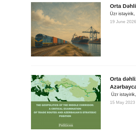
Orta Dəhli
Üzr istəyirik
19 June 202
Orta dəhli
Azərbayca
Üzr istəyirik
15 May 2023