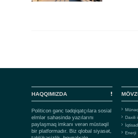
HAQQIMIZDA
MÖVZ
Münaqi
Politicon gənc tədqiqatçılara sosial
elmlər sahəsində yazılarını
Daxili 
paylaşmaq imkanı verən müstəqil
İqtisad
bir platformadır. Biz qlobal siyasət,
Enerji
təhlükəsizlik, beynəlxalq