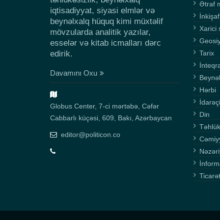
Ətraf 
iqtisadiyyat, siyasi elmlər və
İnkişaf
beynəlxalq hüquq kimi müxtəlif
Xarici 
mövzularda analitik yazılar,
Geosi
esselər və kitab icmalları dərc
edirik.
Tarix
İnteqr
Davamını Oxu
Beynə
Hərbi
İdarəçi
Globus Center, 7-ci mərtəbə, Cəfər
Din
Cabbarlı küçəsi, 609, Bakı, Azərbaycan
Təhlük
editor@politicon.co
Cəmiy
Nəzəri
İnform
Ticarə