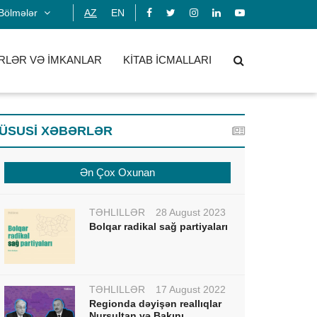
Bölmələr
AZ
EN
RLƏR VƏ İMKANLAR
KİTAB İCMALLARI
ÜSUSİ XƏBƏRLƏR
Ən Çox Oxunan
TƏHLİLLƏR
28 August 2023
Bolqar radikal sağ partiyaları
TƏHLİLLƏR
17 August 2022
Regionda dəyişən reallıqlar
Nursultan və Bakını