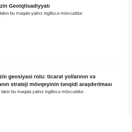
zin Geoiqtisadiyyatı
, lakin bu məqalə yalnız ingiliscə mövcuddur.
6
zin geosiyasi rolu: ticarət yollarının və
nın strateji mövqeyinin tənqidi araşdırılması
, lakin bu məqalə yalnız ingiliscə mövcuddur.