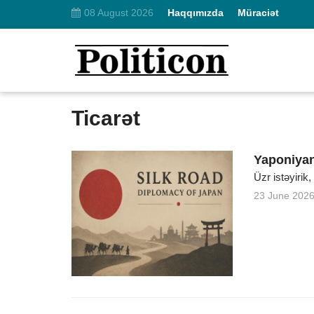
08 August 2026
Haqqımızda
Müraciət
Ticarət
Yaponiyan
Üzr istəyirik
23 June 202