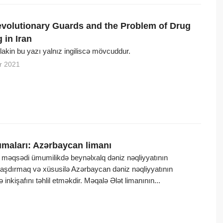
evolutionary Guards and the Problem of Drug
g in Iran
, lakin bu yazı yalnız ingiliscə mövcuddur.
r 2021
ımaları: Azərbaycan limanı
n məqsədi ümumilikdə beynəlxalq dəniz nəqliyyatının
araşdırmaq və xüsusilə Azərbaycan dəniz nəqliyyatının
 inkişafını təhlil etməkdir. Məqalə Ələt limanının...