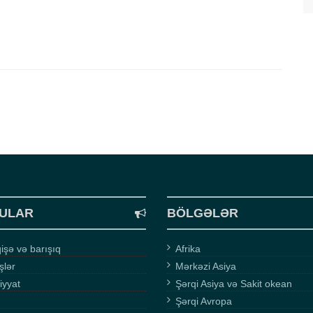
ULAR
BÖLGƏLƏR
şə və barışıq
Afrika
işlər
Mərkəzi Asiya
iyyat
Şərqi Asiya və Sakit okean
Şərqi Avropa