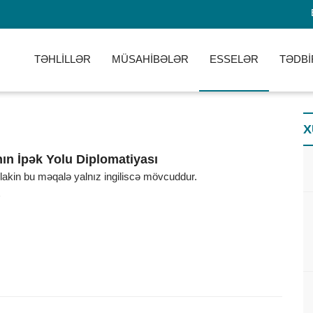
TƏHLİLLƏR
MÜSAHİBƏLƏR
ESSELƏR
TƏDBİ
X
ın İpək Yolu Diplomatiyası
, lakin bu məqalə yalnız ingiliscə mövcuddur.
6