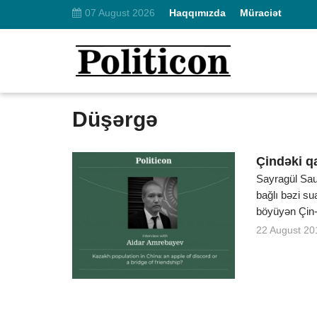
07 August 2026
Haqqımızda
Müraciət
Düşərgə
Çindəki q
Sayragül Sau
bağlı bəzi su
böyüyən Çin-Q
22 August 20