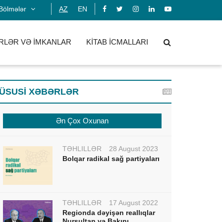
Bölmələr
AZ
EN
RLƏR VƏ İMKANLAR
KİTAB İCMALLARI
ÜSUSİ XƏBƏRLƏR
Ən Çox Oxunan
TƏHLİLLƏR
28 August 2023
Bolqar radikal sağ partiyaları
TƏHLİLLƏR
17 August 2022
Regionda dəyişən reallıqlar
Nursultan və Bakını