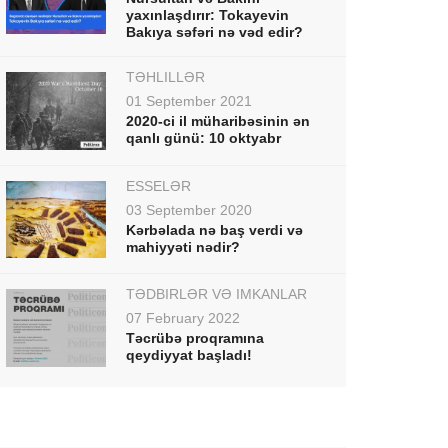
yaxınlaşdırır: Tokayevin
Bakıya səfəri nə vəd edir?
TƏHLİLLƏR
01 September 2021
2020-ci il müharibəsinin ən
qanlı günü: 10 oktyabr
ESSELƏR
03 September 2020
Kərbəlada nə baş verdi və
mahiyyəti nədir?
TƏDBİRLƏR VƏ İMKANLAR
07 February 2022
Təcrübə proqramına
qeydiyyat başladı!