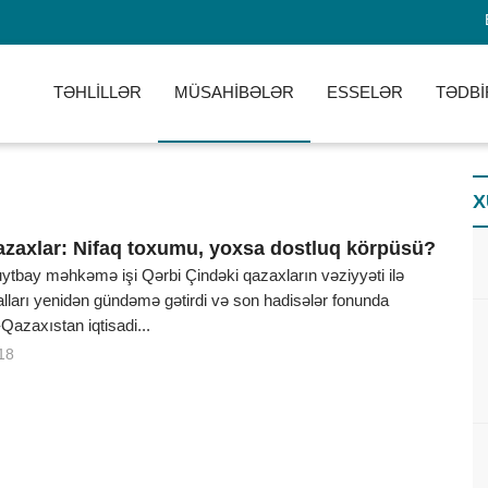
TƏHLİLLƏR
MÜSAHİBƏLƏR
ESSELƏR
TƏDBİ
X
azaxlar: Nifaq toxumu, yoxsa dostluq körpüsü?
ytbay məhkəmə işi Qərbi Çindəki qazaxların vəziyyəti ilə
alları yenidən gündəmə gətirdi və son hadisələr fonunda
azaxıstan iqtisadi...
18