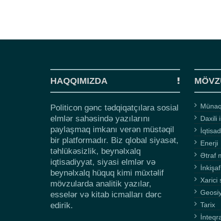
HAQQIMIZDA
MÖVZ
Münaqi
Politicon gənc tədqiqatçılara sosial
elmlər sahəsində yazılarını
Daxili 
paylaşmaq imkanı verən müstəqil
İqtisad
bir platformadır. Biz qlobal siyasət,
Enerji
təhlükəsizlik, beynəlxalq
Ətraf 
iqtisadiyyat, siyasi elmlər və
İnkişaf
beynəlxalq hüquq kimi müxtəlif
Xarici 
mövzularda analitik yazılar,
Geosi
esselər və kitab icmalları dərc
edirik.
Tarix
İnteqr