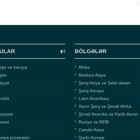
ULAR
BÖLGƏLƏR
şə və barışıq
Afrika
işlər
Mərkəzi Asiya
iyyat
Şərqi Asiya və Sakit okean
Şərqi Avropa
mühit
Latın Amerikası
Yaxın Şərq və Şimali Afrika
siyasət
Şimali Amerika və Karib dənizi
yasət
Rusiya və MDB
Cənubi Asiya
asiya prosesləri
Qərbi Avropa