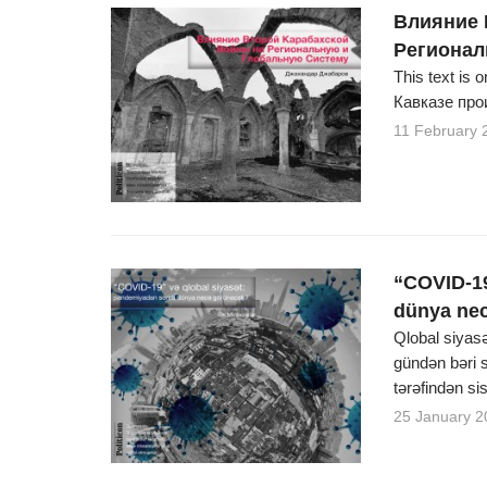
Влияние 
Регионал
This text is
Кавказе про
11 February 
“COVID-19
dünya ne
Qlobal siyasə
gündən bəri so
tərəfindən si
25 January 2