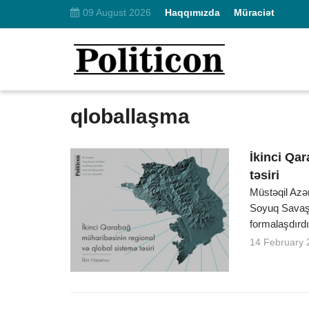
09 August 2026
Haqqımızda
Müraciət
qloballaşma
İkinci Qa
təsiri
Müstəqil Azər
Soyuq Savaşı
formalaşdırdı
14 February 