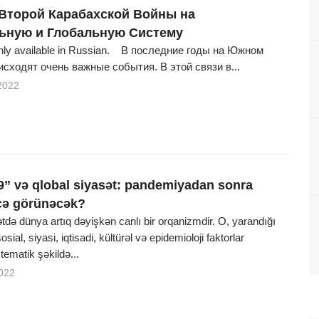
Второй Карабахской Войны на
ьную и Глобальную Систему
 only available in Russian. В последние годы на Южном
исходят очень важные события. В этой связи в...
2022
” və qlobal siyasət: pandemiyadan sonra
cə görünəcək?
tdə dünya artıq dəyişkən canlı bir orqanizmdir. O, yarandığı
sial, siyasi, iqtisadi, kültürəl və epidemioloji faktorlar
stematik şəkildə...
022