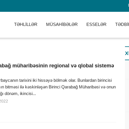
TƏHLİLLƏR
MÜSAHİBƏLƏR
ESSELƏR
TƏDBİ
X
rabağ müharibəsinin regional və qlobal sistemə
baycanın tarixini iki hissəyə bölmək olar. Bunlardan birincisi
n bitməsi ilə kəskinləşən Birinci Qarabağ Müharibəsi və onun
ğı dönəm, ikincisi...
2022