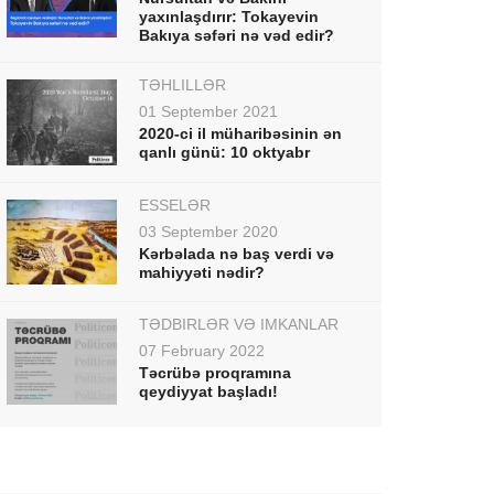
yaxınlaşdırır: Tokayevin
Bakıya səfəri nə vəd edir?
TƏHLİLLƏR
01 September 2021
2020-ci il müharibəsinin ən
qanlı günü: 10 oktyabr
ESSELƏR
03 September 2020
Kərbəlada nə baş verdi və
mahiyyəti nədir?
TƏDBİRLƏR VƏ İMKANLAR
07 February 2022
Təcrübə proqramına
qeydiyyat başladı!