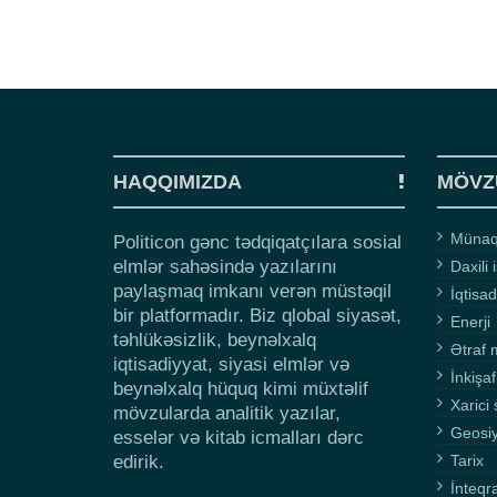
HAQQIMIZDA
MÖVZ
Münaqi
Politicon gənc tədqiqatçılara sosial
elmlər sahəsində yazılarını
Daxili 
paylaşmaq imkanı verən müstəqil
İqtisad
bir platformadır. Biz qlobal siyasət,
Enerji
təhlükəsizlik, beynəlxalq
Ətraf 
iqtisadiyyat, siyasi elmlər və
İnkişaf
beynəlxalq hüquq kimi müxtəlif
Xarici 
mövzularda analitik yazılar,
Geosi
esselər və kitab icmalları dərc
edirik.
Tarix
İnteqr