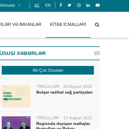
Bölmələr
AZ
EN
RLƏR VƏ İMKANLAR
KİTAB İCMALLARI
ÜSUSİ XƏBƏRLƏR
Ən Çox Oxunan
TƏHLİLLƏR
28 August 2023
Bolqar radikal sağ partiyaları
TƏHLİLLƏR
17 August 2022
Regionda dəyişən reallıqlar
Nursultan və Bakını