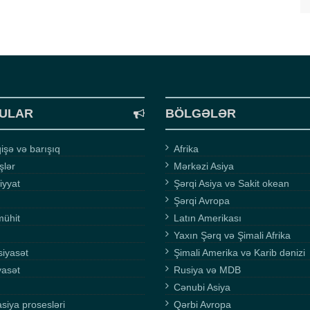
ULAR
BÖLGƏLƏR
şə və barışıq
Afrika
işlər
Mərkəzi Asiya
iyyat
Şərqi Asiya və Sakit okean
Şərqi Avropa
mühit
Latın Amerikası
Yaxın Şərq və Şimali Afrika
siyasət
Şimali Amerika və Karib dənizi
yasət
Rusiya və MDB
Cənubi Asiya
asiya prosesləri
Qərbi Avropa