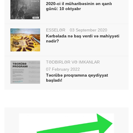
2020-ci il müharibəsinin ən qanlı
günü: 10 oktyabr
ESSELƏR
03 September 2020
Kərbəlada nə baş verdi və mahiyyəti
nədir?
TƏDBİRLƏR VƏ İMKANLAR
07 February 2022
Təcrübə proqramına qeydiyyat
başladı!