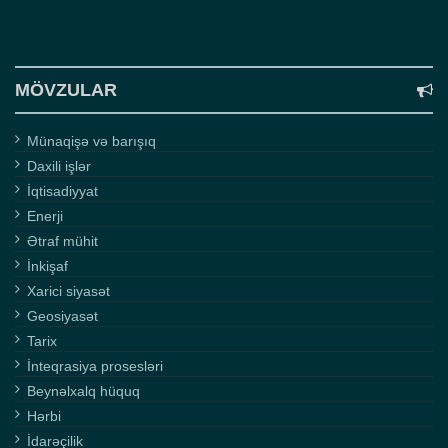
MÖVZULAR
Münaqişə və barışıq
Daxili işlər
İqtisadiyyat
Enerji
Ətraf mühit
İnkişaf
Xarici siyasət
Geosiyasət
Tarix
İnteqrasiya prosesləri
Beynəlxalq hüquq
Hərbi
İdarəçilik