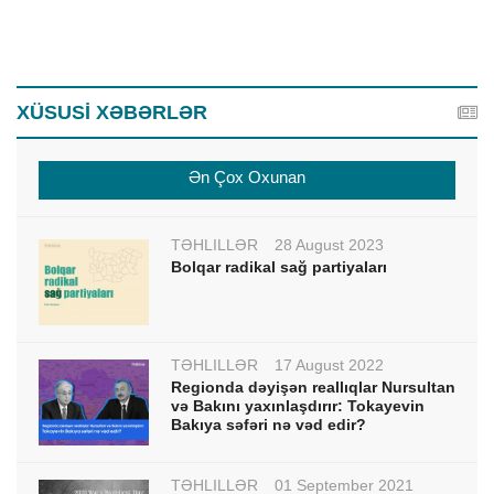
XÜSUSİ XƏBƏRLƏR
Ən Çox Oxunan
TƏHLİLLƏR
28 August 2023
Bolqar radikal sağ partiyaları
TƏHLİLLƏR
17 August 2022
Regionda dəyişən reallıqlar Nursultan
və Bakını yaxınlaşdırır: Tokayevin
Bakıya səfəri nə vəd edir?
TƏHLİLLƏR
01 September 2021