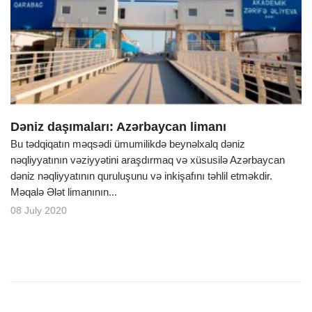
Dəniz daşımaları: Azərbaycan limanı
Bu tədqiqatın məqsədi ümumilikdə beynəlxalq dəniz
nəqliyyatının vəziyyətini araşdırmaq və xüsusilə Azərbaycan
dəniz nəqliyyatının quruluşunu və inkişafını təhlil etməkdir.
Məqalə Ələt limanının...
08 July 2020