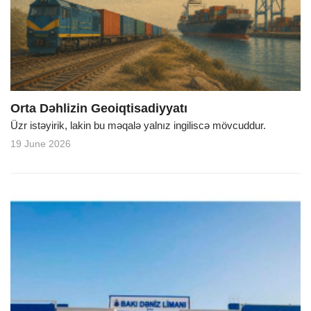
o
n
Orta Dəhlizin Geoiqtisadiyyatı
Üzr istəyirik, lakin bu məqalə yalnız ingiliscə mövcuddur.
19 June 2026