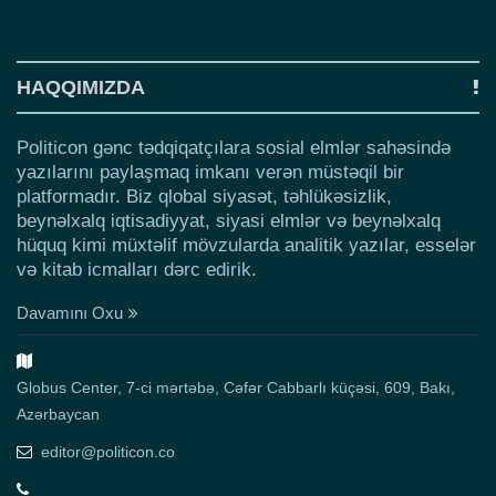
HAQQIMIZDA
Politicon gənc tədqiqatçılara sosial elmlər sahəsində
yazılarını paylaşmaq imkanı verən müstəqil bir
platformadır. Biz qlobal siyasət, təhlükəsizlik,
beynəlxalq iqtisadiyyat, siyasi elmlər və beynəlxalq
hüquq kimi müxtəlif mövzularda analitik yazılar, esselər
və kitab icmalları dərc edirik.
Davamını Oxu
Globus Center, 7-ci mərtəbə, Cəfər Cabbarlı küçəsi, 609, Bakı,
Azərbaycan
editor@politicon.co