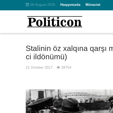
06 August 2026
Haqqımızda
Müraciət
Stalinin öz xalqına qarşı 
ci ildönümü)
21 October 2017
28754