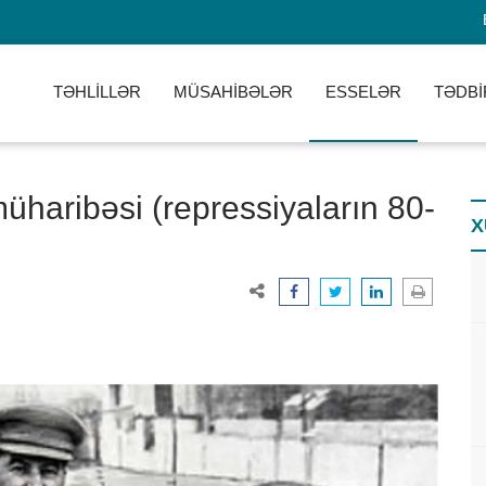
TƏHLİLLƏR
MÜSAHİBƏLƏR
ESSELƏR
TƏDBİ
müharibəsi (repressiyaların 80-
X