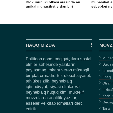
Blokunun iki ölkəsi arasında ən
münasibətlə
unikal münasibətlərdən biri
səbəbləri nə
HAQQIMIZDA
MÖVZ
Münaqi
Politicon gənc tədqiqatçılara sosial
elmlər sahəsində yazılarını
Daxili 
paylaşmaq imkanı verən müstəqil
İqtisad
bir platformadır. Biz qlobal siyasət,
Enerji
təhlükəsizlik, beynəlxalq
Ətraf 
iqtisadiyyat, siyasi elmlər və
İnkişaf
beynəlxalq hüquq kimi müxtəlif
Xarici 
mövzularda analitik yazılar,
Geosi
esselər və kitab icmalları dərc
edirik.
Tarix