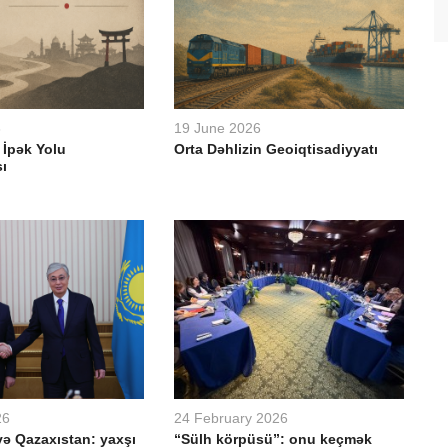
6
19 June 2026
 İpək Yolu
Orta Dəhlizin Geoiqtisadiyyatı
ı
26
24 February 2026
ə Qazaxıstan: yaxşı
“Sülh körpüsü”: onu keçmək