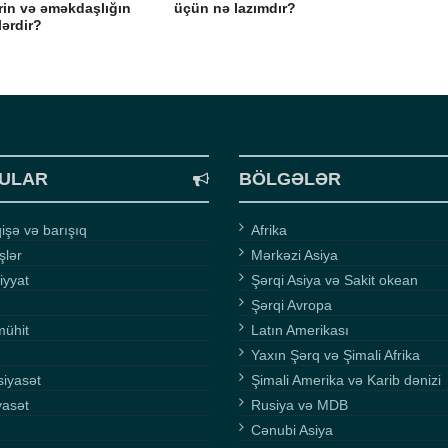
rin və əməkdaşlığın
üçün nə lazımdır?
lərdir?
ULAR
BÖLGƏLƏR
şə və barışıq
Afrika
işlər
Mərkəzi Asiya
iyyat
Şərqi Asiya və Sakit okean
Şərqi Avropa
mühit
Latın Amerikası
Yaxın Şərq və Şimali Afrika
siyasət
Şimali Amerika və Karib dənizi
yasət
Rusiya və MDB
Cənubi Asiya