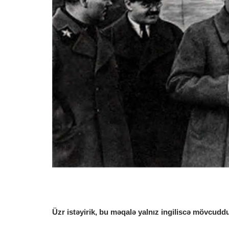
Üzr istəyirik, bu məqalə yalnız ingiliscə mövcuddu