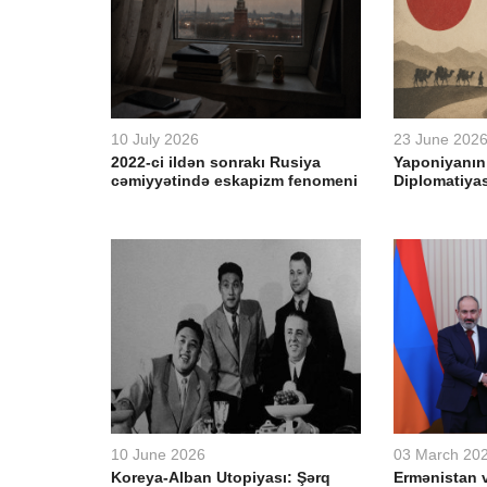
10 July 2026
23 June 202
2022-ci ildən sonrakı Rusiya
Yaponiyanın
cəmiyyətində eskapizm fenomeni
Diplomatiyas
10 June 2026
03 March 20
Koreya-Alban Utopiyası: Şərq
Ermənistan v