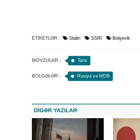
ETİKETLƏR :
Stalin
SSRİ
Bolşevik
MÖVZULAR :
Tarix
BÖLGƏLƏR :
Rusiya və MDB
DİGƏR YAZILAR