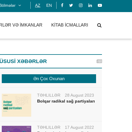
Bölmələr
AZ
EN
RLƏR VƏ İMKANLAR
KİTAB İCMALLARI
ÜSUSİ XƏBƏRLƏR
Ən Çox Oxunan
TƏHLİLLƏR
28 August 2023
Bolqar radikal sağ partiyaları
TƏHLİLLƏR
17 August 2022