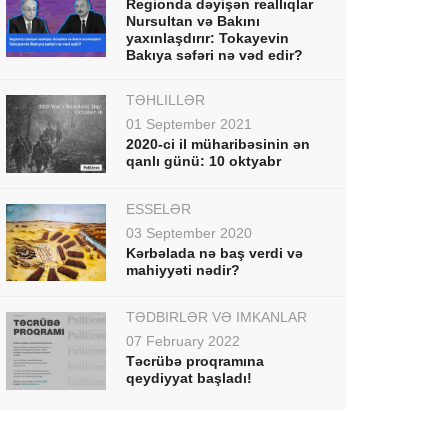
Regionda dəyişən reallıqlar
Nursultan və Bakını
yaxınlaşdırır: Tokayevin
Bakıya səfəri nə vəd edir?
TƏHLİLLƏR
01 September 2021
2020-ci il müharibəsinin ən
qanlı günü: 10 oktyabr
ESSELƏR
03 September 2020
Kərbəlada nə baş verdi və
mahiyyəti nədir?
TƏDBİRLƏR VƏ İMKANLAR
07 February 2022
Təcrübə proqramına
qeydiyyat başladı!