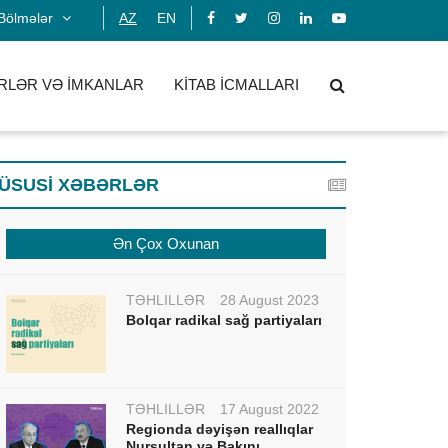
Bölmələr
AZ
EN
RLƏR VƏ İMKANLAR
KİTAB İCMALLARI
ÜSUSİ XƏBƏRLƏR
Ən Çox Oxunan
TƏHLİLLƏR
28 August 2023
Bolqar radikal sağ partiyaları
TƏHLİLLƏR
17 August 2022
Regionda dəyişən reallıqlar
Nursultan və Bakını