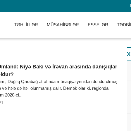
TƏHLİLLƏR
MÜSAHİBƏLƏR
ESSELƏR
TƏDBİ
X
mland: Niyə Bakı və İrəvan arasında danışıqlar
ldur?
mi, Dağlıq Qarabağ ətrafında münaqişə yenidən dondurulmuş
 və hələ də həll olunmamış qalır. Demək olar ki, regionda
 2020-ci...
21