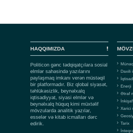
HAQQIMIZDA
MÖVZ
Münaqi
Politicon gənc tədqiqatçılara sosial
elmlər sahəsində yazılarını
Daxili 
paylaşmaq imkanı verən müstəqil
İqtisad
bir platformadır. Biz qlobal siyasət,
Enerji
təhlükəsizlik, beynəlxalq
Ətraf 
iqtisadiyyat, siyasi elmlər və
İnkişaf
beynəlxalq hüquq kimi müxtəlif
Xarici 
mövzularda analitik yazılar,
Geosi
esselər və kitab icmalları dərc
edirik.
Tarix
İnteqr