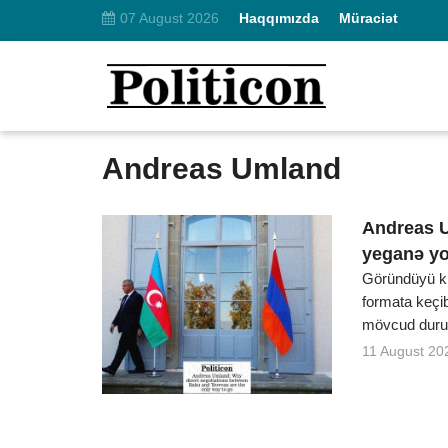
07 August 2026
Haqqımızda
Müraciət
Andreas Umland
Andreas U
yeganə yo
Göründüyü ki
formata keçib
mövcud durum
11 August 20