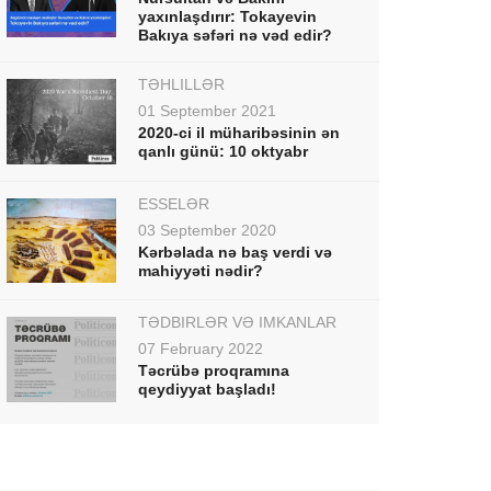
yaxınlaşdırır: Tokayevin
Bakıya səfəri nə vəd edir?
TƏHLİLLƏR
01 September 2021
2020-ci il müharibəsinin ən
qanlı günü: 10 oktyabr
ESSELƏR
03 September 2020
Kərbəlada nə baş verdi və
mahiyyəti nədir?
TƏDBİRLƏR VƏ İMKANLAR
07 February 2022
Təcrübə proqramına
qeydiyyat başladı!