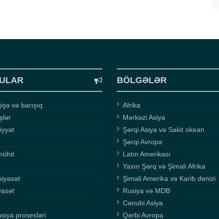
ULAR
BÖLGƏLƏR
şə və barışıq
Afrika
işlər
Mərkəzi Asiya
iyyat
Şərqi Asiya və Sakit okean
Şərqi Avropa
mühit
Latın Amerikası
Yaxın Şərq və Şimali Afrika
siyasət
Şimali Amerika və Karib dənizi
yasət
Rusiya və MDB
Cənubi Asiya
asiya prosesləri
Qərbi Avropa