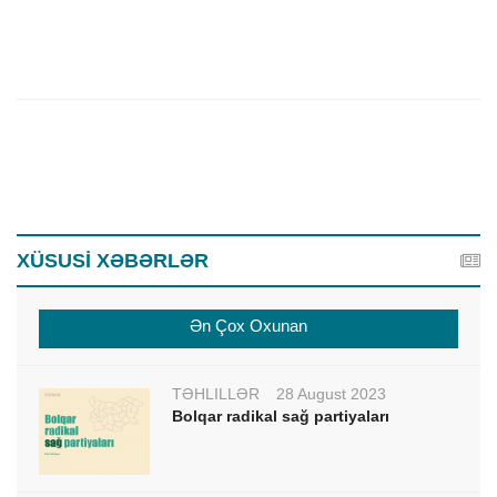
XÜSUSİ XƏBƏRLƏR
Ən Çox Oxunan
TƏHLİLLƏR
28 August 2023
Bolqar radikal sağ partiyaları