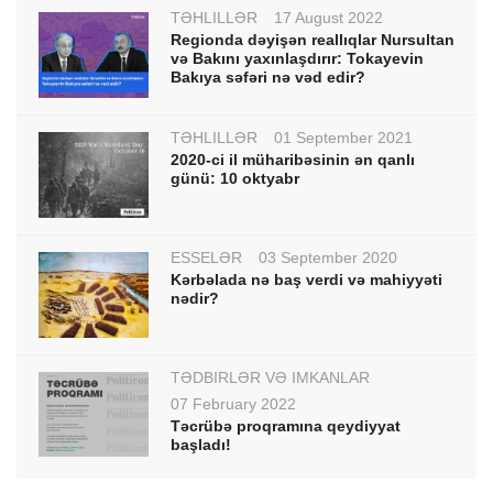
TƏHLİLLƏR
17 August 2022
Regionda dəyişən reallıqlar Nursultan
və Bakını yaxınlaşdırır: Tokayevin
Bakıya səfəri nə vəd edir?
TƏHLİLLƏR
01 September 2021
2020-ci il müharibəsinin ən qanlı
günü: 10 oktyabr
ESSELƏR
03 September 2020
Kərbəlada nə baş verdi və mahiyyəti
nədir?
TƏDBİRLƏR VƏ İMKANLAR
07 February 2022
Təcrübə proqramına qeydiyyat
başladı!