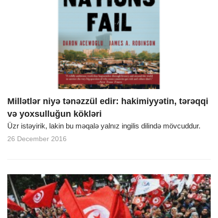
Millətlər niyə tənəzzül edir: hakimiyyətin, tərəqqi
və yoxsulluğun kökləri
Üzr istəyirik, lakin bu məqalə yalnız ingilis dilində mövcuddur.
26 December 2016