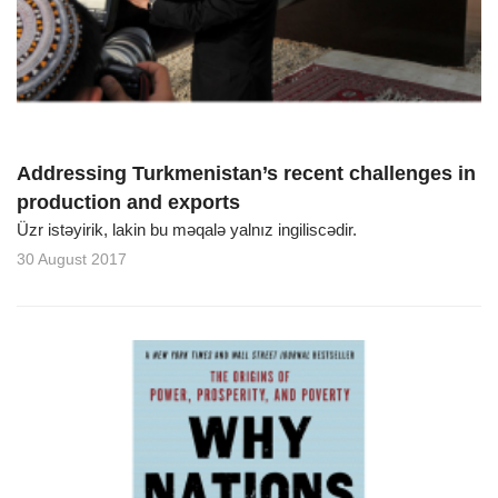
o
n
Addressing Turkmenistan’s recent challenges in
production and exports
Üzr istəyirik, lakin bu məqalə yalnız ingiliscədir.
30 August 2017