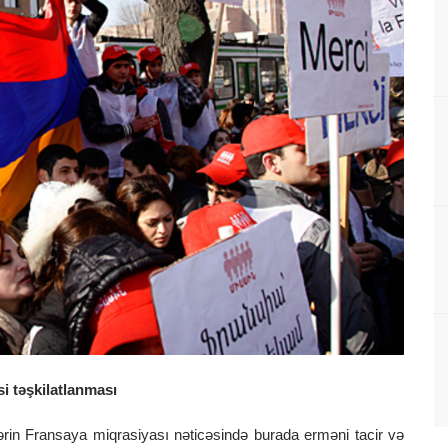
i təşkilatlanması
ərin Fransaya miqrasiyası nəticəsində burada erməni tacir və