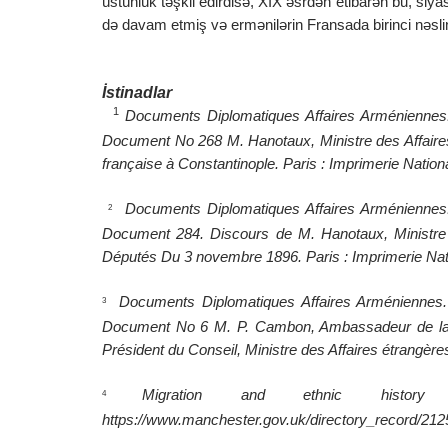
üstünlük təşkil edirdisə, XIX əsrdən etibarən bu, siy
də davam etmiş və ermənilərin Fransada birinci nəsli
İstinadlar
1
Documents Diplomatiques Affaires Arméniennes
Document No 268 M. Hanotaux, Ministre des Affair
française à Constantinople. Paris : Imprimerie Nati
Documents Diplomatiques Affaires Arméniennes
2
Document 284. Discours de M. Hanotaux, Ministr
Députés Du 3 novembre 1896. Paris : Imprimerie Na
Documents Diplomatiques Affaires Arméniennes.
3
Document No 6 M. P. Cambon, Ambassadeur de la R
Président du Conseil, Ministre des Affaires étrangèr
Migration and ethnic histor
4
https://www.manchester.gov.uk/directory_record/21