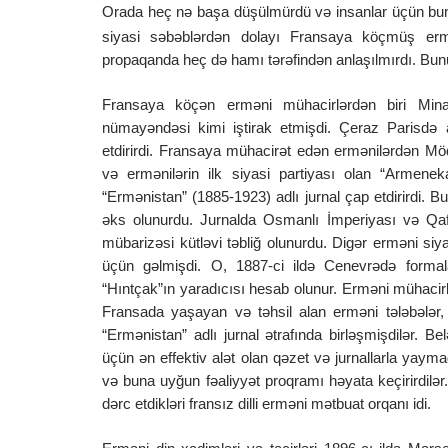
Orada heç nə başa düşülmürdü və insanlar üçün bu
siyasi səbəblərdən dolayı Fransaya köçmüş ermə
propaqanda heç də hamı tərəfindən anlaşılmırdı. Bunun
Fransaya köçən erməni mühacirlərdən biri Mina
nümayəndəsi kimi iştirak etmişdi. Çeraz Parisdə 
etdirirdi. Fransaya mühacirət edən ermənilərdən Mö
və ermənilərin ilk siyasi partiyası olan “Armeneka
“Ermənistan” (1885-1923) adlı jurnal çap etdirirdi. Bu 
əks olunurdu. Jurnalda Osmanlı İmperiyası və Qafq
mübarizəsi kütləvi təbliğ olunurdu. Digər erməni s
üçün gəlmişdi. O, 1887-ci ildə Cenevrədə formal
“Hıntçak”ın yaradıcısı hesab olunur. Erməni mühacirl
Fransada yaşayan və təhsil alan erməni tələbələr, 
“Ermənistan” adlı jurnal ətrafında birləşmişdilər. Be
üçün ən effektiv alət olan qəzet və jurnallarla yaymağ
və buna uyğun fəaliyyət proqramı həyata keçirirdilər
dərc etdikləri fransız dilli erməni mətbuat orqanı idi.