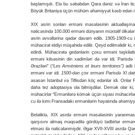
başlamışdı. Elə bu səbəbdən Qara dəniz və İran tic
Böyük Britaniya üçün mühüm əhəmiyyət kəsb edən m
XIX əsrin sonları erməni məsələsinin aktuallaşm
nəticəsində 100.000 erməni dünyanın müxtəlif ölkəl
əsrin əvvəllərinə qədər davam edib. 1905-1909-cu il
mühacirət etdiyi müşahidə edilir. Qeyd edilməlidir ki, 
edirdi. Mühacirətə gedənlərin çoxu erməni təşkilatl
erməni kilsəsinin din xadimləri də var idi. Parisd
Əraziləri” (
“Les Arméniens et leurs territoires”)
adlı 
erməni var idi. 1500-dən çox erməni Parisdə XI d
əsasən İstanbul və Tiflisdən köç edənlər idi. Onlar 
daha tez adoptasiya ola bilmişdilər. Demək olar ki,
mühacirlər “Ermənilərə kömək üçün siyasi mühacirlərin
cu ilə kimi Fransadakı ermənilərin həyatında əhəmiyyə
Beləliklə, XIX əsrdə erməni məsələsinin yaranma
qarşısını almaq məqsədilə gördüyü tədbirlər erməni z
etməsi ilə nəticələnmişdir. Əgər XVII-XVIII əsrdə Qə