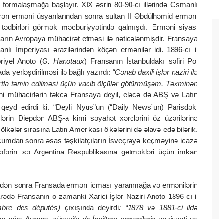
qrup formalaşmağa başlayır. XIX əsrin 80-90-cı illərində Osmanlı
rən erməni üsyanlarından sonra sultan II Əbdülhəmid erməni
k tədbirləri görmək məcburiyyətində qalmışdı. Erməni siyasi
nların Avropaya mühacirət etməsi ilə nəticələnmişdir. Fransaya
ı İmperiyası ərazilərindən köçən ermənilər idi. 1896-cı il
riyel Anoto (
G. Hanotaux
) Fransanın İstanbuldakı səfiri Pol
da yerləşdirilməsi ilə bağlı yazırdı:
“Cənab daxili işlər naziri ilə
rtla təmin edilməsi üçün vacib ölçülər götürmüşəm. Təxminən
ni mühacirlərin təkcə Fransaya deyil, eləcə də ABŞ və Latın
 qeyd edirdi ki, “Deyli Nyus”un (“Daily News”un) Parisdəki
ərin Diepdən ABŞ-a kimi səyahət xərclərini öz üzərilərinə
 ölkələr sırasına Latın Amerikası ölkələrini də əlavə edə bilərik.
umdan sonra əsas təşkilatçıların İsveçrəyə keçməyinə icazə
əfərin isə Argentina Respublikasına getməkləri üçün imkan
ndən sonra Fransada erməni icması yaranmağa və ermənilərin
rədə Fransanın o zamanki Xarici İşlər Naziri Anoto 1896-cı il
mbre des députés)
çıxışında deyirdi
: “1878 və 1881-ci ildə
 görə Avropa, xüsusilə də İngiltərə ermənilərin vəziyyəti və