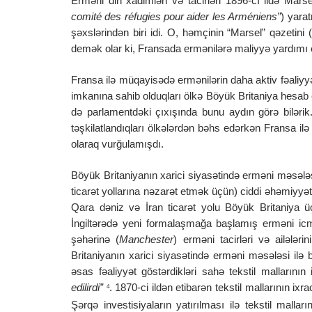
Erməni din xadimləri və tacirləri 1896-cı ildə Mar
comité des réfugies pour aider les Arméniens”
) yara
şəxslərindən biri idi. O, həmçinin “Marsel” qəzetini 
demək olar ki, Fransada ermənilərə maliyyə yardımı ed
Fransa ilə müqayisədə ermənilərin daha aktiv fəaliyyət
imkanına sahib olduqları ölkə Böyük Britaniya hesab ed
də parlamentdəki çıxışında bunu aydın görə bilərik. O
təşkilatlandıqları ölkələrdən bəhs edərkən Fransa i
olaraq vurğulamışdı.
Böyük Britaniyanın xarici siyasətində erməni məsələs
ticarət yollarına nəzarət etmək üçün) ciddi əhəmiyyə
Qara dəniz və İran ticarət yolu Böyük Britaniya üç
İngiltərədə yeni formalaşmağa başlamış erməni icma
şəhərinə (
Manchester
) erməni tacirləri və ailələr
Britaniyanın xarici siyasətində erməni məsələsi ilə 
əsas fəaliyyət göstərdikləri sahə tekstil mallarının 
edilirdi”
. 1870-ci ildən etibarən tekstil mallarının ixr
4
Şərqə investisiyaların yatırılması ilə tekstil mal