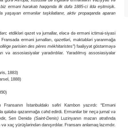
iz erməni hərəkatı haqqında ilk dəfə 1885-ci ildə eşitmişik.
da yaşayan ermənilər təşkilatlanır, aktiv propaqanda aparan
c etdikləri qəzet və jurnallar, eləcə də erməni ictimai-siyasi
srdə Fransada erməni jurnalları, qəzetləri, məktəbləri yaranmağa
ollège parisien des pères mékhitaristes”
) fəaliyyət göstərməyə
rı və assosiasiyalar yaradırdılar. Yaradılmış assosiasiyalar
is, 1883)
rsel, 1888)
890)
lı Fransanın İstanbuldakı səfiri Kambon yazırdı: “Erməni
 qələbə qazanmağa cəhd edirdi. Ermənilər bir neçə jurnal və
l edir, Sen Denidə
(Saint-Denis)
Luzinyanın məzarı ətrafında
və xaç yürüşlərindən danışırdılar. Fransanı anlamaq lazımdır.