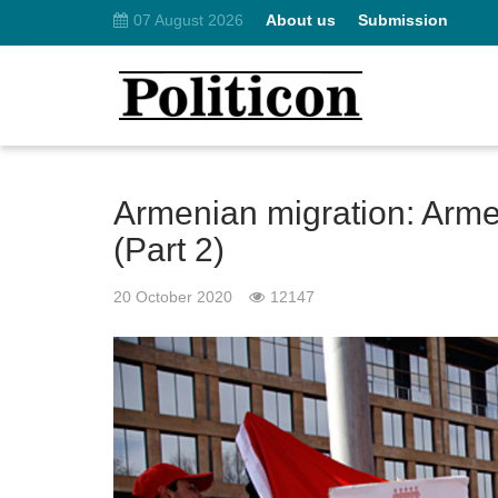
07 August 2026
About us
Submission
Armenian migration: Arm
(Part 2)
20 October 2020
12147