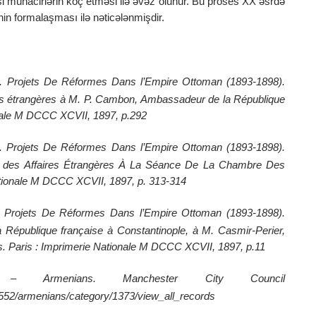
asi mühacirlərin köç etməsi ilə əvəz olunur. Bu proses XX əsrdə
nin formalaşması ilə nəticələnmişdir.
. Projets De Réformes Dans l’Empire Ottoman (1893-1898).
es étrangères à M. P. Cambon, Ambassadeur de la République
onale M DCCC XCVII, 1897, p.292
. Projets De Réformes Dans l’Empire Ottoman (1893-1898).
e des Affaires Étrangères À La Séance De La Chambre Des
tionale M DCCC XCVII, 1897, p. 313-314
 Projets De Réformes Dans l’Empire Ottoman (1893-1898).
épublique française à Constantinople, à M. Casmir-Perier,
es. Paris : Imprimerie Nationale M DCCC XCVII, 1897, p.11
y – Armenians. Manchester City Council
2552/armenians/category/1373/view_all_records