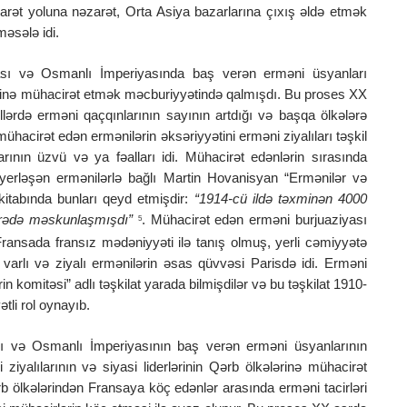
arət yoluna nəzarət, Orta Asiya bazarlarına çıxış əldə etmək
əsələ idi.
ası və Osmanlı İmperiyasında baş verən erməni üsyanları
ərinə mühacirət etmək məcburiyyətində qalmışdı. Bu proses XX
lərdə erməni qaçqınlarının sayının artdığı və başqa ölkələrə
mühacirət edən ermənilərin əksəriyyətini erməni ziyalıları təşkil
arının üzvü və ya fəalları idi. Mühacirət edənlərin sırasında
ə yerləşən ermənilərlə bağlı Martin Hovanisyan “Ermənilər və
kitabında bunları qeyd etmişdir:
“1914-cü ildə təxminən 4000
airədə məskunlaşmışdı”
. Mühacirət edən erməni burjuaziyası
5
Fransada fransız mədəniyyəti ilə tanış olmuş, yerli cəmiyyətə
 varlı və ziyalı ermənilərin əsas qüvvəsi Parisdə idi. Erməni
 komitəsi” adlı təşkilat yarada bilmişdilər və bu təşkilat 1910-
tli rol oynayıb.
sı və Osmanlı İmperiyasının baş verən erməni üsyanlarının
iyalılarının və siyasi liderlərinin Qərb ölkələrinə mühacirət
rb ölkələrindən Fransaya köç edənlər arasında erməni tacirləri