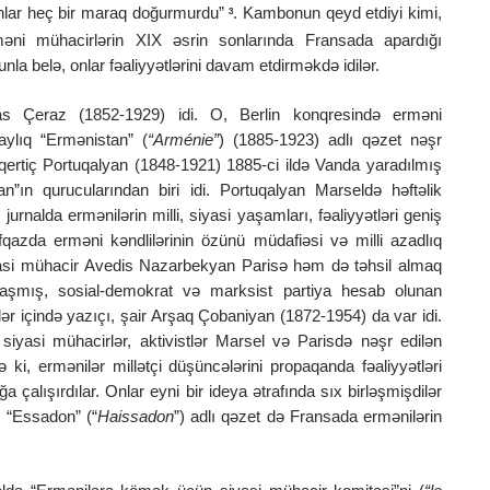
nlar heç bir maraq doğurmurdu”
. Kambonun qeyd etdiyi kimi,
3
ni mühacirlərin XIX əsrin sonlarında Fransada apardığı
la belə, onlar fəaliyyətlərini davam etdirməkdə idilər.
s Çeraz (1852-1929) idi. O, Berlin konqresində erməni
aylıq “Ermənistan” (
“Arménie”
) (1885-1923) adlı qəzet nəşr
qertiç Portuqalyan (1848-1921) 1885-ci ildə Vanda yaradılmış
n”ın qurucularından biri idi. Portuqalyan Marseldə həftəlik
jurnalda ermənilərin milli, siyasi yaşamları, fəaliyyətləri geniş
azda erməni kəndlilərinin özünü müdafiəsi və milli azadlıq
iyasi mühacir Avedis Nazarbekyan Parisə həm də təhsil almaq
aşmış, sosial-demokrat və marksist partiya hesab olunan
ər içində yazıçı, şair Arşaq Çobaniyan (1872-1954) da var idi.
siyasi mühacirlər, aktivistlər Marsel və Parisdə nəşr edilən
lə ki, ermənilər millətçi düşüncələrini propaqanda fəaliyyətləri
a çalışırdılar. Onlar eyni bir ideya ətrafında sıx birləşmişdilər
. “Essadon” (“
Haissadon
”) adlı qəzet də Fransada ermənilərin