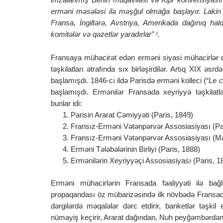
erməni məsələsi ilə məşğul olmağa başlayır. Lakin b
Fransa, İngiltərə, Avstriya, Amerikada dağınıq hal
komitələr və qəzetlər yaradırlar”
.
2
Fransaya mühacirət edən erməni siyasi mühacirlər dər
təşkilatları ətrafında sıx birləşirdilər. Artıq XIX ə
başlamışdı. 1846-cı ildə Parisdə erməni kolleci (“
Le c
başlamışdı. Ermənilər Fransada xeyriyyə təşkilatla
bunlar idi:
1. Parisin Ararat Cəmiyyəti (Paris, 1849)
2. Fransız-Erməni Vətənpərvər Assosiasiyası (Par
3. Fransız-Erməni Vətənpərvər Assosiasiyası (Ma
4. Erməni Tələbələrinin Birliyi (Paris, 1888)
5. Ermənilərin Xeyriyyəçi Assosiasiyası (Paris, 1
Erməni mühacirlərin Fransada fəaliyyəti ilə bağ
propaqandası öz mübarizəsində ilk növbədə Fransada
dərgilərdə məqalələr dərc etdirir, banketlər təşki
nümayiş keçirir, Ararat dağından, Nuh peyğəmbərdən 