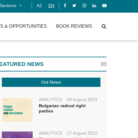
Sections
AZ
EN
S & OPPORTUNITIES
BOOK REVIEWS
EATURED NEWS
Hot News
ANALYTICS
28 August 2023
Bulgarian radical right
parties
ANALYTICS
17 August 2022