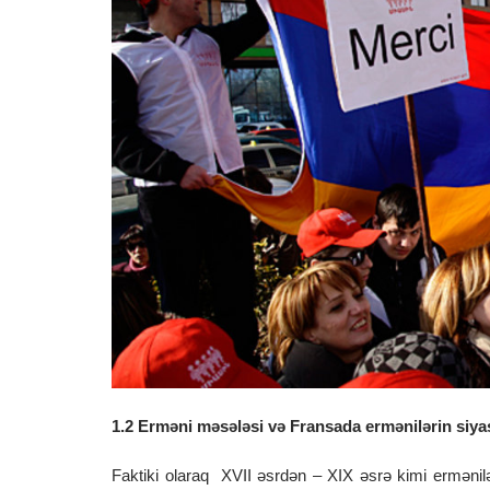
1.2 Erməni məsələsi və Fransada ermənilərin siyas
Faktiki olaraq XVII əsrdən – XIX əsrə kimi ermənil