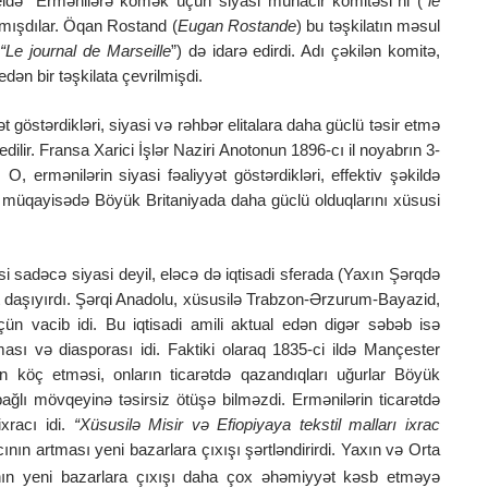
seldə “Ermənilərə kömək üçün siyasi mühacir komitəsi”ni (
“le
tmışdılar. Öqan Rostand (
Eugan Rostande
) bu təşkilatın məsul
(
“Le journal de Marseille
”) də idarə edirdi. Adı çəkilən komitə,
ən bir təşkilata çevrilmişdi.
 göstərdikləri, siyasi və rəhbər elitalara daha güclü təsir etmə
ilir. Fransa Xarici İşlər Naziri Anotonun 1896-cı il noyabrın 3-
, ermənilərin siyasi fəaliyyət göstərdikləri, effektiv şəkildə
lə müqayisədə Böyük Britaniyada daha güclü olduqlarını xüsusi
i sadəcə siyasi deyil, eləcə də iqtisadi sferada (Yaxın Şərqdə
t daşıyırdı. Şərqi Anadolu, xüsusilə Trabzon-Ərzurum-Bayazid,
ün vacib idi. Bu iqtisadi amili aktual edən digər səbəb isə
sı və diasporası idi. Faktiki olaraq 1835-ci ildə Mançester
inin köç etməsi, onların ticarətdə qazandıqları uğurlar Böyük
bağlı mövqeyinə təsirsiz ötüşə bilməzdi. Ermənilərin ticarətdə
ixracı idi.
“Xüsusilə Misir və Efiopiyaya tekstil malları ixrac
acının artması yeni bazarlara çıxışı şərtləndirirdi. Yaxın və Orta
larının yeni bazarlara çıxışı daha çox əhəmiyyət kəsb etməyə