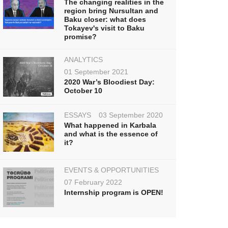
The changing realities in the
region bring Nursultan and
Baku closer: what does
Tokayev's visit to Baku
promise?
ANALYTICS
01 September 2021
2020 War’s Bloodiest Day:
October 10
ESSAYS
03 September 2020
What happened in Karbala
and what is the essence of
it?
EVENTS & OPPORTUNITIES
07 February 2022
Internship program is OPEN!