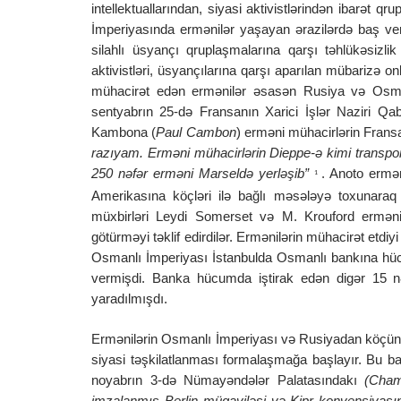
intellektuallarından, siyasi aktivistlərindən ibarət 
İmperiyasında ermənilər yaşayan ərazilərdə baş ve
silahlı üsyançı qruplaşmalarına qarşı təhlükəsizli
aktivistləri, üsyançılarına qarşı aparılan mübarizə o
mühacirət edən ermənilər əsasən Rusiya və Osmanl
sentyabrın 25-də Fransanın Xarici İşlər Naziri Qab
Kambona (
Paul Cambon
) erməni mühacirlərin Fransa
razıyam. Erməni mühacirlərin Dieppe-ə kimi transpo
250 nəfər erməni Marseldə yerləşib”
. Anoto ermə
1
Amerikasına köçləri ilə bağlı məsələyə toxunaraq
müxbirləri Leydi Somerset və M. Krouford ermənil
götürməyi təklif edirdilər. Ermənilərin mühacirət etdiyi
Osmanlı İmperiyası İstanbulda Osmanlı bankına hüc
vermişdi. Banka hücumda iştirak edən digər 15 n
yaradılmışdı.
Ermənilərin Osmanlı İmperiyası və Rusiyadan köçü
siyasi təşkilatlanması formalaşmağa başlayır. Bu ba
noyabrın 3-də Nümayəndələr Palatasındakı
(Cha
imzalanmış Berlin müqaviləsi və Kipr konvensiyasına