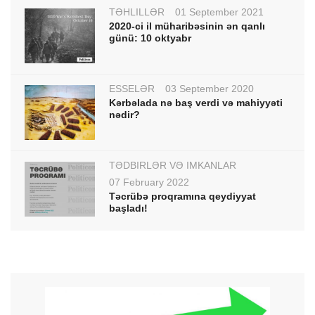
TƏHLİLLƏR
01 September 2021
2020-ci il müharibəsinin ən qanlı
günü: 10 oktyabr
ESSELƏR
03 September 2020
Kərbəlada nə baş verdi və mahiyyəti
nədir?
TƏDBİRLƏR VƏ İMKANLAR
07 February 2022
Təcrübə proqramına qeydiyyat
başladı!