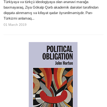
Türkiyəyə və türkçü ideologiyaya olan ənənəvi marağa
baxmayaraq, Ziya Gökalp Qərb akademik dairələri tərəfindən
diqqətə alınmamış və kifayət qədər öyrənilməmişdir. Pan-
Türkizmi anlamaq...
01 March 2019