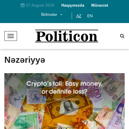
07 August 2026
Haqqımızda
Müraciət
Bölmələr
AZ
EN
T
o
g
g
Nəzəriyyə
l
e
N
a
v
i
g
a
t
i