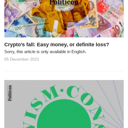
o
n
Crypto’s fall: Easy money, or definite loss?
Sorry, this article is only available in English.
05 December 2022