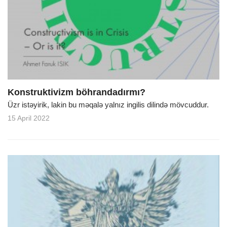
Konstruktivizm böhrandadırmı?
Üzr istəyirik, lakin bu məqalə yalnız ingilis dilində mövcuddur.
15 April 2022