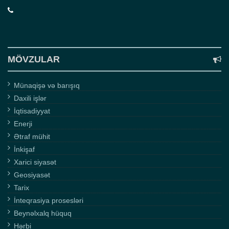
MÖVZULAR
Münaqişə və barışıq
Daxili işlər
İqtisadiyyat
Enerji
Ətraf mühit
İnkişaf
Xarici siyasət
Geosiyasət
Tarix
İnteqrasiya prosesləri
Beynəlxalq hüquq
Hərbi