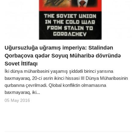
Uğursuzluğa uğramış imperiya: Stalindən
Qorbaçova qədər Soyuq Müharibə dövründə
Sovet İttifaqı
İki dünya müharibəsini yaşamış şiddətli birinci yarısına
baxmayaraq, 20-ci əsrin ikinci hissəsi III Dünya Müharibəsinin
qurbanına çevrilmədi. Qlobal konfliktin olmamasına
baxmayaraq, iki...
05 May 2016