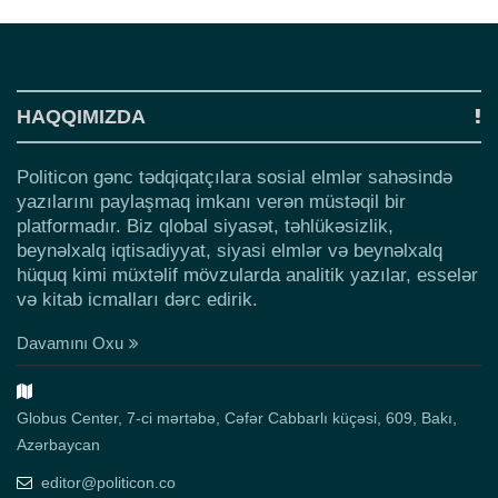
HAQQIMIZDA
Politicon gənc tədqiqatçılara sosial elmlər sahəsində
yazılarını paylaşmaq imkanı verən müstəqil bir
platformadır. Biz qlobal siyasət, təhlükəsizlik,
beynəlxalq iqtisadiyyat, siyasi elmlər və beynəlxalq
hüquq kimi müxtəlif mövzularda analitik yazılar, esselər
və kitab icmalları dərc edirik.
Davamını Oxu
Globus Center, 7-ci mərtəbə, Cəfər Cabbarlı küçəsi, 609, Bakı,
Azərbaycan
editor@politicon.co