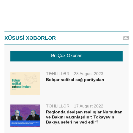
XÜSUSİ XƏBƏRLƏR
Ən Çox Oxunan
TƏHLİLLƏR
28 August 2023
Bolqar radikal sağ partiyaları
TƏHLİLLƏR
17 August 2022
Regionda dəyişən reallıqlar Nursultan
və Bakını yaxınlaşdırır: Tokayevin
Bakıya səfəri nə vəd edir?