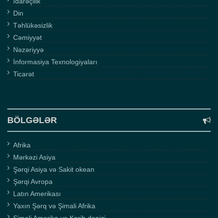
İdarəçilik
Din
Təhlükəsizlik
Cəmiyyət
Nəzəriyyə
İnformasiya Texnologiyaları
Ticarət
BÖLGƏLƏR
Afrika
Mərkəzi Asiya
Şərqi Asiya və Sakit okean
Şərqi Avropa
Latın Amerikası
Yaxın Şərq və Şimali Afrika
Şimali Amerika və Karib dənizi