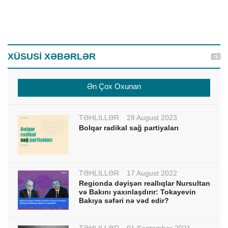
XÜSUSİ XƏBƏRLƏR
Ən Çox Oxunan
TƏHLİLLƏR
28 August 2023
Bolqar radikal sağ partiyaları
TƏHLİLLƏR
17 August 2022
Regionda dəyişən reallıqlar Nursultan
və Bakını yaxınlaşdırır: Tokayevin
Bakıya səfəri nə vəd edir?