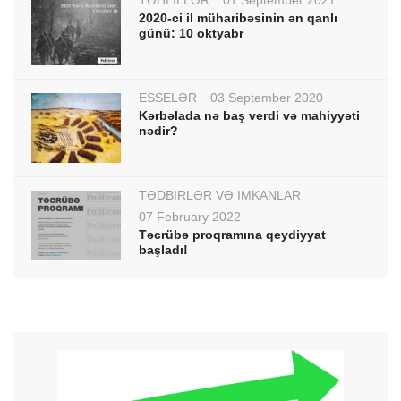
TƏHLİLLƏR
01 September 2021
2020-ci il müharibəsinin ən qanlı
günü: 10 oktyabr
ESSELƏR
03 September 2020
Kərbəlada nə baş verdi və mahiyyəti
nədir?
TƏDBİRLƏR VƏ İMKANLAR
07 February 2022
Təcrübə proqramına qeydiyyat
başladı!