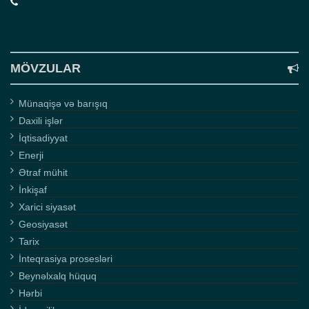
MÖVZULAR
Münaqişə və barışıq
Daxili işlər
İqtisadiyyat
Enerji
Ətraf mühit
İnkişaf
Xarici siyasət
Geosiyasət
Tarix
İnteqrasiya prosesləri
Beynəlxalq hüquq
Hərbi