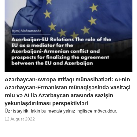
Azərbaycan-Avropa İttifaqı münasibətləri: Aİ-nin
Azərbaycan-Ermənistan münaqişəsində vasitəçi
rolu və Aİ ilə Azərbaycan arasında sazişin
yekunlaşdırılması perspektivləri
Üzr istəyirik, lakin bu məqalə yalnız ingiliscə mövcuddur.
12 August 2022