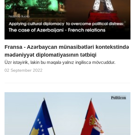
o
n
Fransa - Azərbaycan münasibətləri kontekstində
mədəniyyət diplomatiyasının tətbiqi
Üzr istəyirik, lakin bu məqalə yalnız ingiliscə mövcuddur.
02 September 2022