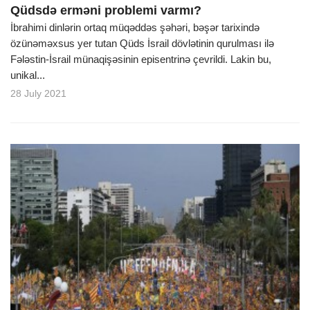
Qüdsdə erməni problemi varmı?
İbrahimi dinlərin ortaq müqəddəs şəhəri, bəşər tarixində
özünəməxsus yer tutan Qüds İsrail dövlətinin qurulması ilə
Fələstin-İsrail münaqişəsinin episentrinə çevrildi. Lakin bu,
unikal...
28 July 2021