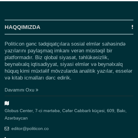
HAQQIMIZDA
Politicon gənc tədqiqatçılara sosial elmlər sahəsində
yazılarını paylaşmaq imkanı verən müstəqil bir
platformadır. Biz qlobal siyasət, təhlükəsizlik,
beynəlxalq iqtisadiyyat, siyasi elmlər və beynəlxalq
hüquq kimi müxtəlif mövzularda analitik yazılar, esselər
və kitab icmalları dərc edirik.
Davamını Oxu
Globus Center, 7-ci mərtəbə, Cəfər Cabbarlı küçəsi, 609, Bakı,
Azərbaycan
editor@politicon.co