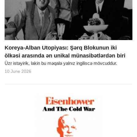
o
n
Koreya-Alban Utopiyası: Şərq Blokunun iki
ölkəsi arasında ən unikal münasibətlərdən biri
Üzr istəyirik, lakin bu məqalə yalnız ingiliscə mövcuddur.
10 June 2026