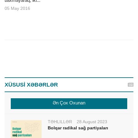
baxmayaraq, iki...
05 May 2016
XÜSUSİ XƏBƏRLƏR
Ən Çox Oxunan
TƏHLİLLƏR
28 August 2023
Bolqar radikal sağ partiyaları