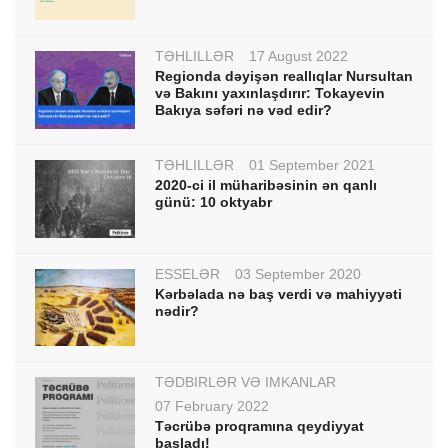
TƏHLİLLƏR
17 August 2022
Regionda dəyişən reallıqlar Nursultan
və Bakını yaxınlaşdırır: Tokayevin
Bakıya səfəri nə vəd edir?
TƏHLİLLƏR
01 September 2021
2020-ci il müharibəsinin ən qanlı
günü: 10 oktyabr
ESSELƏR
03 September 2020
Kərbəlada nə baş verdi və mahiyyəti
nədir?
TƏDBİRLƏR VƏ İMKANLAR
07 February 2022
Təcrübə proqramına qeydiyyat
başladı!