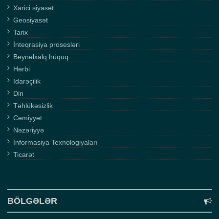
Xarici siyasət
Geosiyasət
Tarix
İnteqrasiya prosesləri
Beynəlxalq hüquq
Hərbi
İdarəçilik
Din
Təhlükəsizlik
Cəmiyyət
Nəzəriyyə
İnformasiya Texnologiyaları
Ticarət
BÖLGƏLƏR