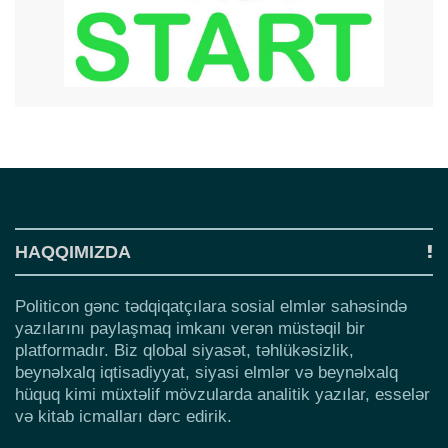
HAQQIMIZDA
Politicon gənc tədqiqatçılara sosial elmlər sahəsində
yazılarını paylaşmaq imkanı verən müstəqil bir
platformadır. Biz qlobal siyasət, təhlükəsizlik,
beynəlxalq iqtisadiyyat, siyasi elmlər və beynəlxalq
hüquq kimi müxtəlif mövzularda analitik yazılar, esselər
və kitab icmalları dərc edirik.