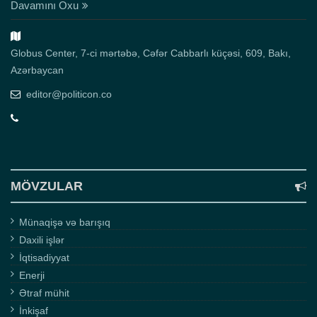
Davamını Oxu
Globus Center, 7-ci mərtəbə, Cəfər Cabbarlı küçəsi, 609, Bakı,
Azərbaycan
editor@politicon.co
MÖVZULAR
Münaqişə və barışıq
Daxili işlər
İqtisadiyyat
Enerji
Ətraf mühit
İnkişaf