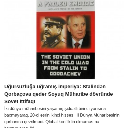
Uğursuzluğa uğramış imperiya: Stalindən
Qorbaçova qədər Soyuq Müharibə dövründə
Sovet İttifaqı
İki dünya müharibəsini yaşamış şiddətli birinci yarısına
baxmayaraq, 20-ci əsrin ikinci hissəsi III Dünya Müharibəsinin
qurbanına çevrilmədi. Qlobal konfliktin olmamasına