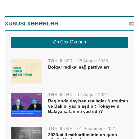
XÜSUSİ XƏBƏRLƏR
Ən Çox Oxunan
TƏHLİLLƏR
28 August 2023
Bolqar radikal sağ partiyaları
TƏHLİLLƏR
17 August 2022
Regionda dəyişən reallıqlar Nursultan
və Bakını yaxınlaşdırır: Tokayevin
Bakıya səfəri nə vəd edir?
TƏHLİLLƏR
01 September 2021
2020-ci il müharibəsinin ən qanlı