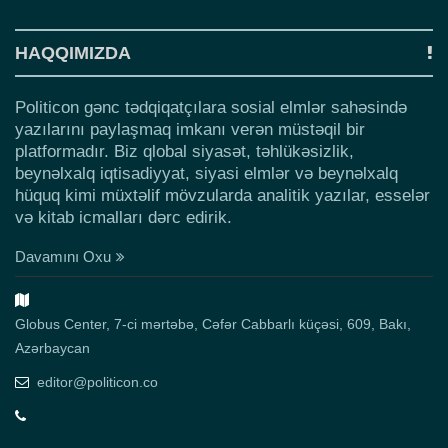
HAQQIMIZDA
Politicon gənc tədqiqatçılara sosial elmlər sahəsində
yazılarını paylaşmaq imkanı verən müstəqil bir
platformadır. Biz qlobal siyasət, təhlükəsizlik,
beynəlxalq iqtisadiyyat, siyasi elmlər və beynəlxalq
hüquq kimi müxtəlif mövzularda analitik yazılar, esselər
və kitab icmalları dərc edirik.
Davamını Oxu
Globus Center, 7-ci mərtəbə, Cəfər Cabbarlı küçəsi, 609, Bakı,
Azərbaycan
editor@politicon.co