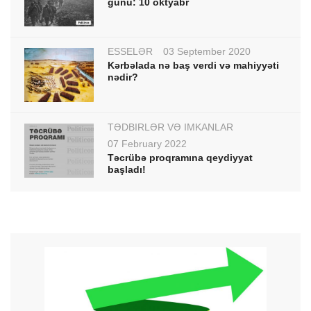
günü: 10 oktyabr
ESSELƏR
03 September 2020
Kərbəlada nə baş verdi və mahiyyəti
nədir?
TƏDBİRLƏR VƏ İMKANLAR
07 February 2022
Təcrübə proqramına qeydiyyat
başladı!