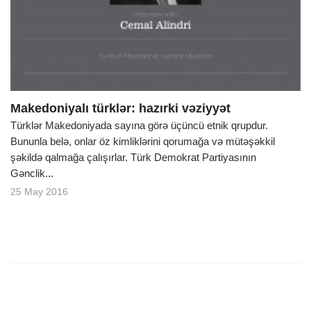
o
n
Makedoniyalı türklər: hazırki vəziyyət
Türklər Makedoniyada sayına görə üçüncü etnik qrupdur.
Bununla belə, onlar öz kimliklərini qorumağa və mütəşəkkil
şəkildə qalmağa çalışırlar. Türk Demokrat Partiyasının
Gənclik...
25 May 2016