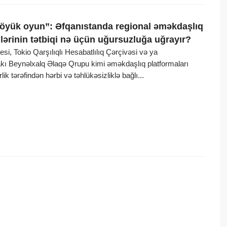
öyük oyun”: Əfqanıstanda regional əməkdaşlıq
ərinin tətbiqi nə üçün uğursuzluğa uğrayır?
esi, Tokio Qarşılıqlı Hesabatlılıq Çərçivəsi və ya
kı Beynəlxalq Əlaqə Qrupu kimi əməkdaşlıq platformaları
lik tərəfindən hərbi və təhlükəsizliklə bağlı...