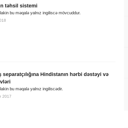
n təhsil sistemi
, lakin bu məqalə yalnız ingiliscə mövcuddur.
018
 separatçılığına Hindistanın hərbi dəstəyi və
vləri
 lakin bu məqalə yalnız ingiliscədir.
r 2017