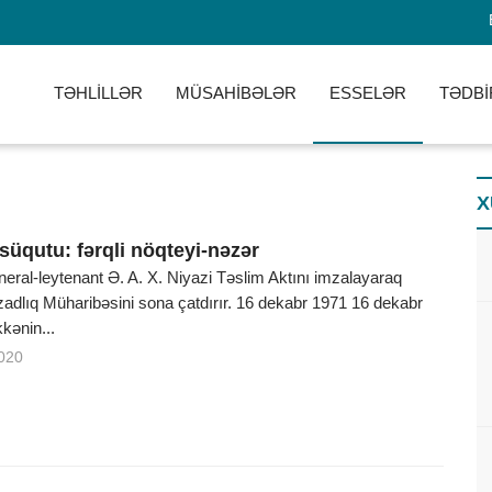
TƏHLİLLƏR
MÜSAHİBƏLƏR
ESSELƏR
TƏDBİ
X
süqutu: fərqli nöqteyi-nəzər
neral-leytenant Ə. A. X. Niyazi Təslim Aktını imzalayaraq
adlıq Müharibəsini sona çatdırır. 16 dekabr 1971 16 dekabr
kkənin...
020