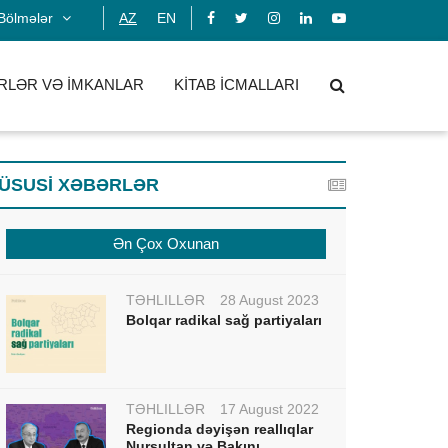
Bölmələr
AZ
EN
RLƏR VƏ İMKANLAR
KİTAB İCMALLARI
ÜSUSİ XƏBƏRLƏR
Ən Çox Oxunan
TƏHLİLLƏR
28 August 2023
Bolqar radikal sağ partiyaları
TƏHLİLLƏR
17 August 2022
Regionda dəyişən reallıqlar
Nursultan və Bakını