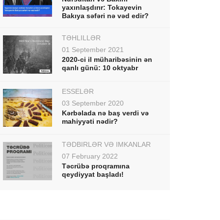
yaxınlaşdırır: Tokayevin
Bakıya səfəri nə vəd edir?
TƏHLİLLƏR
01 September 2021
2020-ci il müharibəsinin ən
qanlı günü: 10 oktyabr
ESSELƏR
03 September 2020
Kərbəlada nə baş verdi və
mahiyyəti nədir?
TƏDBİRLƏR VƏ İMKANLAR
07 February 2022
Təcrübə proqramına
qeydiyyat başladı!