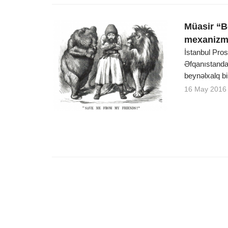
Müasir “B
mexanizml
İstanbul Pros
Əfqanıstanda
beynəlxalq bir
16 May 2016