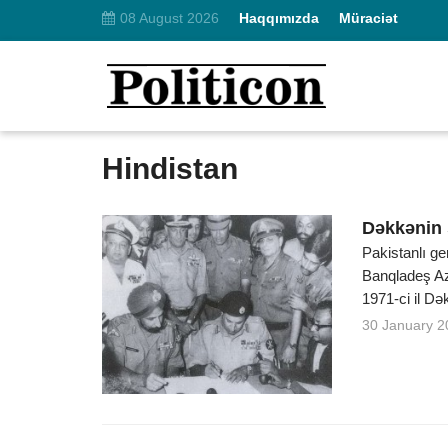
08 August 2026
Haqqımızda
Müraciət
Hindistan
Dəkkənin 
Pakistanlı ge
Banqladeş Az
1971-ci il Də
30 January 2