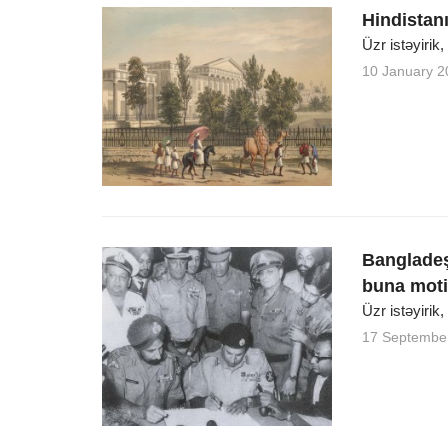
Hindistanı
Üzr istəyirik
10 January 2
Bangladeş
buna moti
Üzr istəyirik,
17 Septembe