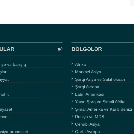
ULAR
BÖLGƏLƏR
şə və barışıq
Afrika
işlər
Mərkəzi Asiya
iyyat
Şərqi Asiya və Sakit okean
Şərqi Avropa
mühit
Latın Amerikası
Yaxın Şərq və Şimali Afrika
siyasət
Şimali Amerika və Karib dənizi
yasət
Rusiya və MDB
Cənubi Asiya
asiya prosesləri
Qərbi Avropa