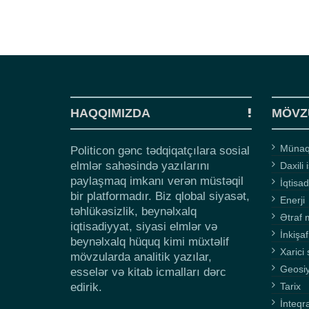
HAQQIMIZDA
MÖVZ
Münaqi
Politicon gənc tədqiqatçılara sosial
elmlər sahəsində yazılarını
Daxili 
paylaşmaq imkanı verən müstəqil
İqtisad
bir platformadır. Biz qlobal siyasət,
Enerji
təhlükəsizlik, beynəlxalq
Ətraf 
iqtisadiyyat, siyasi elmlər və
İnkişaf
beynəlxalq hüquq kimi müxtəlif
Xarici 
mövzularda analitik yazılar,
Geosi
esselər və kitab icmalları dərc
edirik.
Tarix
İnteqr