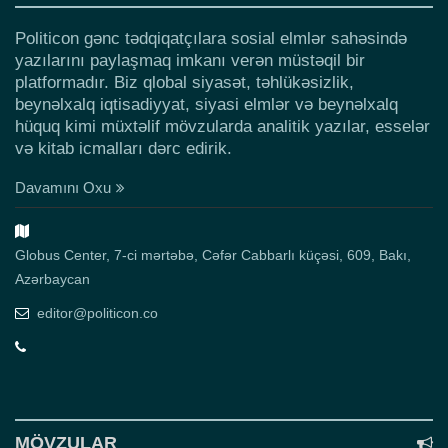
Politicon gənc tədqiqatçılara sosial elmlər sahəsində
yazılarını paylaşmaq imkanı verən müstəqil bir
platformadır. Biz qlobal siyasət, təhlükəsizlik,
beynəlxalq iqtisadiyyat, siyasi elmlər və beynəlxalq
hüquq kimi müxtəlif mövzularda analitik yazılar, esselər
və kitab icmalları dərc edirik.
Davamını Oxu
Globus Center, 7-ci mərtəbə, Cəfər Cabbarlı küçəsi, 609, Bakı,
Azərbaycan
editor@politicon.co
MÖVZULAR