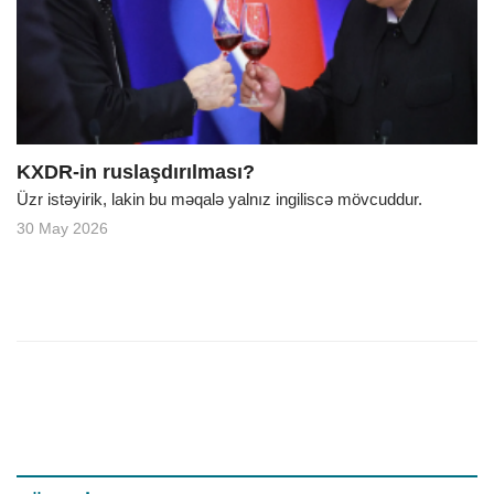
o
n
KXDR-in ruslaşdırılması?
Üzr istəyirik, lakin bu məqalə yalnız ingiliscə mövcuddur.
30 May 2026