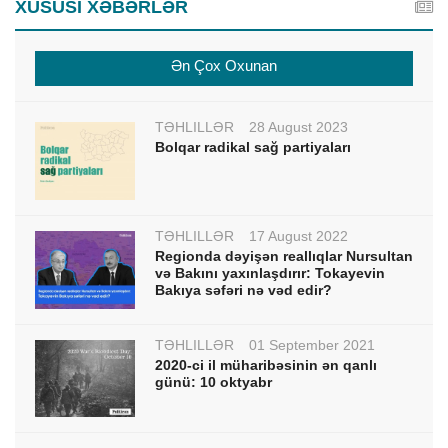
XÜSUSİ XƏBƏRLƏR
Ən Çox Oxunan
TƏHLİLLƏR
28 August 2023
Bolqar radikal sağ partiyaları
TƏHLİLLƏR
17 August 2022
Regionda dəyişən reallıqlar Nursultan
və Bakını yaxınlaşdırır: Tokayevin
Bakıya səfəri nə vəd edir?
TƏHLİLLƏR
01 September 2021
2020-ci il müharibəsinin ən qanlı
günü: 10 oktyabr