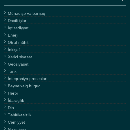
Münaqişə və barışıq
Daxili işlər
İqtisadiyyat
Enerji
Ətraf mühit
İnkişaf
Xarici siyasət
Geosiyasət
Tarix
İnteqrasiya prosesləri
Beynəlxalq hüquq
Hərbi
İdarəçilik
Din
Təhlükəsizlik
Cəmiyyət
Nəzəriyyə