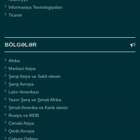
İnformasiya Texnologiyaları
Ticarət
BÖLGƏLƏR
Afrika
Mərkəzi Asiya
Şərqi Asiya və Sakit okean
Şərqi Avropa
Latın Amerikası
Yaxın Şərq və Şimali Afrika
Şimali Amerika və Karib dənizi
Rusiya və MDB
Cənubi Asiya
Qərbi Avropa
Cəbuni Qafqaz