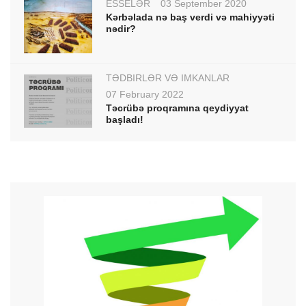
ESSELƏR
03 September 2020
Kərbəlada nə baş verdi və mahiyyəti
nədir?
TƏDBİRLƏR VƏ İMKANLAR
07 February 2022
Təcrübə proqramına qeydiyyat
başladı!