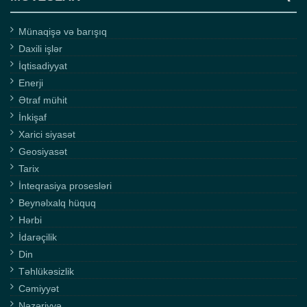
Münaqişə və barışıq
Daxili işlər
İqtisadiyyat
Enerji
Ətraf mühit
İnkişaf
Xarici siyasət
Geosiyasət
Tarix
İnteqrasiya prosesləri
Beynəlxalq hüquq
Hərbi
İdarəçilik
Din
Təhlükəsizlik
Cəmiyyət
Nəzəriyyə