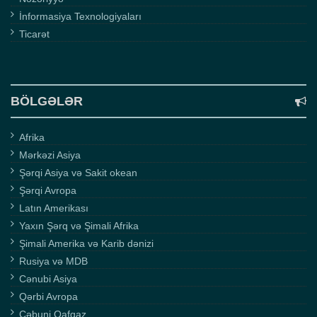
İnformasiya Texnologiyaları
Ticarət
BÖLGƏLƏR
Afrika
Mərkəzi Asiya
Şərqi Asiya və Sakit okean
Şərqi Avropa
Latın Amerikası
Yaxın Şərq və Şimali Afrika
Şimali Amerika və Karib dənizi
Rusiya və MDB
Cənubi Asiya
Qərbi Avropa
Cəbuni Qafqaz