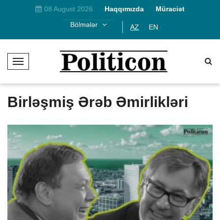
08 August 2026
Haqqımızda
Müraciət
Bölmələr
AZ
EN
T
o
g
g
Birləşmiş Ərəb Əmirlikləri
l
e
N
a
v
i
g
a
t
i