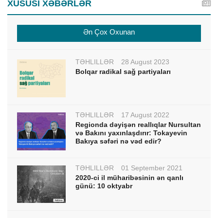
XÜSUSİ XƏBƏRLƏR
Ən Çox Oxunan
TƏHLİLLƏR
28 August 2023
Bolqar radikal sağ partiyaları
TƏHLİLLƏR
17 August 2022
Regionda dəyişən reallıqlar Nursultan
və Bakını yaxınlaşdırır: Tokayevin
Bakıya səfəri nə vəd edir?
TƏHLİLLƏR
01 September 2021
2020-ci il müharibəsinin ən qanlı
günü: 10 oktyabr