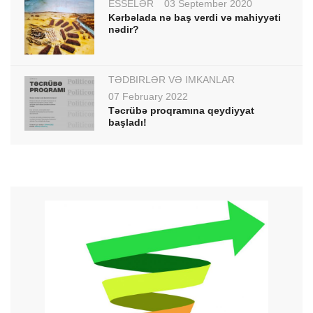
ESSELƏR
03 September 2020
Kərbəlada nə baş verdi və mahiyyəti
nədir?
TƏDBİRLƏR VƏ İMKANLAR
07 February 2022
Təcrübə proqramına qeydiyyat
başladı!