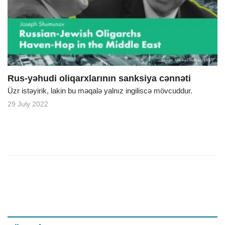
o
n
Rus-yəhudi oliqarxlarının sanksiya cənnəti
Üzr istəyirik, lakin bu məqalə yalnız ingiliscə mövcuddur.
29 July 2022