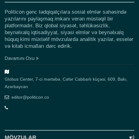
Politicon gənc tədqiqatçılara sosial elmlər sahəsində
yazılarını paylaşmaq imkanı verən müstəqil bir
platformadır. Biz qlobal siyasət, təhlükəsizlik,
beynəlxalq iqtisadiyyat, siyasi elmlər və beynəlxalq
hüquq kimi müxtəlif mövzularda analitik yazılar, esselər
və kitab icmalları dərc edirik.
Davamını Oxu
Globus Center, 7-ci mərtəbə, Cəfər Cabbarlı küçəsi, 609, Bakı,
Azərbaycan
editor@politicon.co
MÖVZULAR