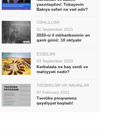
yaxınlaşdırır: Tokayevin
Bakıya səfəri nə vəd edir?
TƏHLİLLƏR
01 September 2021
2020-ci il müharibəsinin ən
qanlı günü: 10 oktyabr
ESSELƏR
03 September 2020
Kərbəlada nə baş verdi və
mahiyyəti nədir?
TƏDBİRLƏR VƏ İMKANLAR
07 February 2022
Təcrübə proqramına
qeydiyyat başladı!