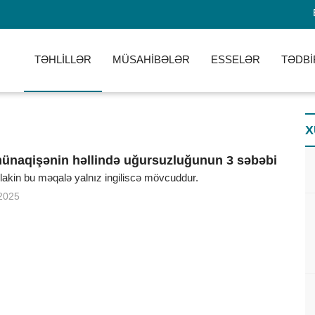
TƏHLİLLƏR
MÜSAHİBƏLƏR
ESSELƏR
TƏDBİ
X
ünaqişənin həllində uğursuzluğunun 3 səbəbi
, lakin bu məqalə yalnız ingiliscə mövcuddur.
2025