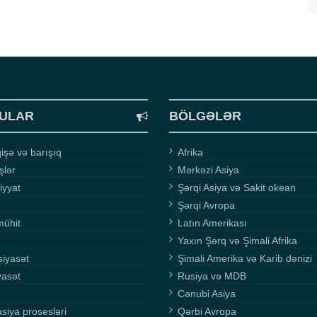
ULAR
BÖLGƏLƏR
şə və barışıq
Afrika
işlər
Mərkəzi Asiya
iyyat
Şərqi Asiya və Sakit okean
Şərqi Avropa
mühit
Latın Amerikası
Yaxın Şərq və Şimali Afrika
siyasət
Şimali Amerika və Karib dənizi
yasət
Rusiya və MDB
Cənubi Asiya
asiya prosesləri
Qərbi Avropa