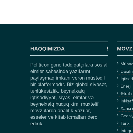
HAQQIMIZDA
MÖVZ
Münaqi
Politicon gənc tədqiqatçılara sosial
elmlər sahəsində yazılarını
Daxili 
paylaşmaq imkanı verən müstəqil
İqtisad
bir platformadır. Biz qlobal siyasət,
Enerji
təhlükəsizlik, beynəlxalq
Ətraf 
iqtisadiyyat, siyasi elmlər və
İnkişaf
beynəlxalq hüquq kimi müxtəlif
Xarici 
mövzularda analitik yazılar,
Geosi
esselər və kitab icmalları dərc
edirik.
Tarix
İnteqr