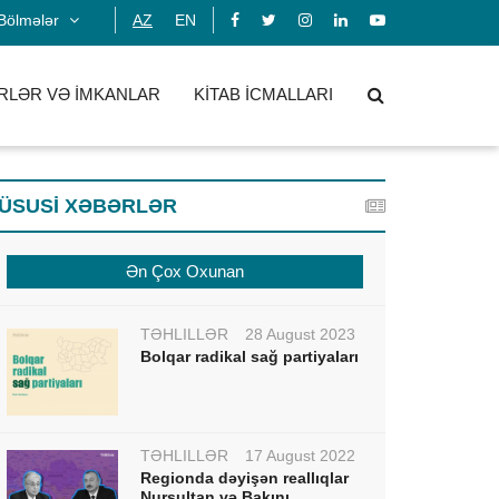
Bölmələr
AZ
EN
RLƏR VƏ İMKANLAR
KİTAB İCMALLARI
ÜSUSİ XƏBƏRLƏR
Ən Çox Oxunan
TƏHLİLLƏR
28 August 2023
Bolqar radikal sağ partiyaları
TƏHLİLLƏR
17 August 2022
Regionda dəyişən reallıqlar
Nursultan və Bakını