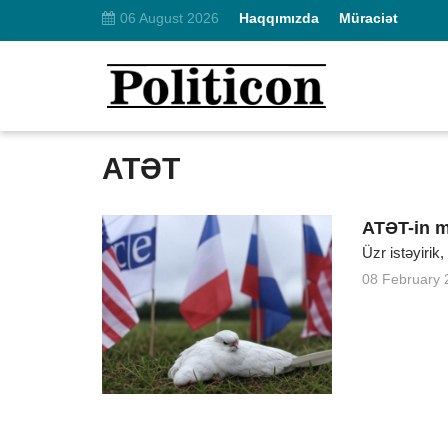
06 August 2026
Haqqımızda
Müraciət
ATƏT
ATƏT-in m
Üzr istəyirik
08 February 