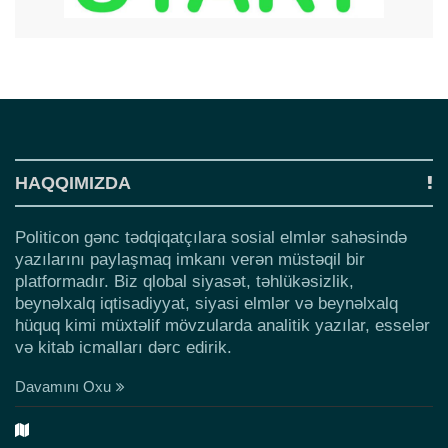
HAQQIMIZDA
Politicon gənc tədqiqatçılara sosial elmlər sahəsində
yazılarını paylaşmaq imkanı verən müstəqil bir
platformadır. Biz qlobal siyasət, təhlükəsizlik,
beynəlxalq iqtisadiyyat, siyasi elmlər və beynəlxalq
hüquq kimi müxtəlif mövzularda analitik yazılar, esselər
və kitab icmalları dərc edirik.
Davamını Oxu