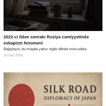
o
n
2022-ci ildən sonrakı Rusiya cəmiyyətində
eskapizm fenomeni
Bağışlayın, bu məqalə yalnız ingilis dilində mövcuddur.
10 July 2026