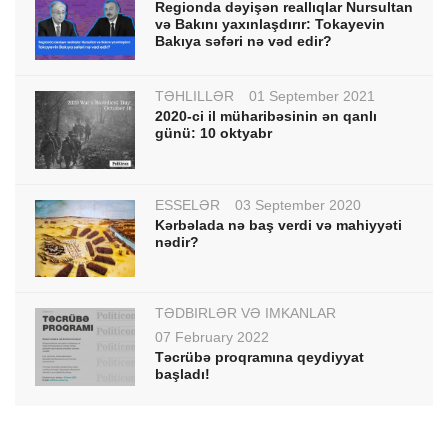
Regionda dəyişən reallıqlar Nursultan
və Bakını yaxınlaşdırır: Tokayevin
Bakıya səfəri nə vəd edir?
TƏHLİLLƏR
01 September 2021
2020-ci il müharibəsinin ən qanlı
günü: 10 oktyabr
ESSELƏR
03 September 2020
Kərbəlada nə baş verdi və mahiyyəti
nədir?
TƏDBİRLƏR VƏ İMKANLAR
07 February 2022
Təcrübə proqramına qeydiyyat
başladı!