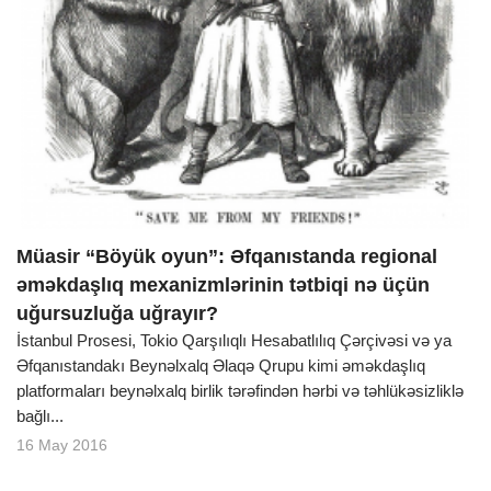
Müasir “Böyük oyun”: Əfqanıstanda regional
əməkdaşlıq mexanizmlərinin tətbiqi nə üçün
uğursuzluğa uğrayır?
İstanbul Prosesi, Tokio Qarşılıqlı Hesabatlılıq Çərçivəsi və ya
Əfqanıstandakı Beynəlxalq Əlaqə Qrupu kimi əməkdaşlıq
platformaları beynəlxalq birlik tərəfindən hərbi və təhlükəsizliklə
bağlı...
16 May 2016