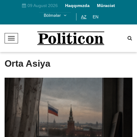
09 August 2026
Haqqımızda
Müraciət
Bölmələr
AZ
EN
T
o
g
g
Orta Asiya
l
e
N
a
v
i
g
a
t
i