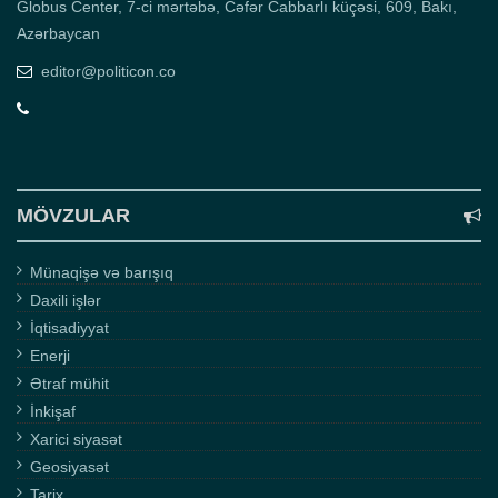
Globus Center, 7-ci mərtəbə, Cəfər Cabbarlı küçəsi, 609, Bakı,
Azərbaycan
editor@politicon.co
MÖVZULAR
Münaqişə və barışıq
Daxili işlər
İqtisadiyyat
Enerji
Ətraf mühit
İnkişaf
Xarici siyasət
Geosiyasət
Tarix