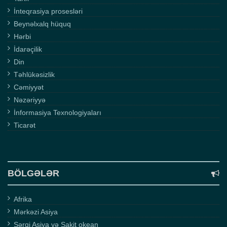
İnteqrasiya prosesləri
Beynəlxalq hüquq
Hərbi
İdarəçilik
Din
Təhlükəsizlik
Cəmiyyət
Nəzəriyyə
İnformasiya Texnologiyaları
Ticarət
BÖLGƏLƏR
Afrika
Mərkəzi Asiya
Şərqi Asiya və Sakit okean