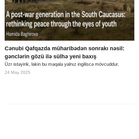
o
n
Cənubi Qafqazda müharibədən sonrakı nəsil:
gənclərin gözü ilə sülhə yeni baxış
Üzr istəyirik, lakin bu məqalə yalnız ingiliscə mövcuddur.
24 May 2025