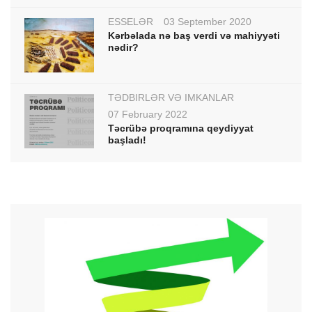
ESSELƏR
03 September 2020
Kərbəlada nə baş verdi və mahiyyəti
nədir?
TƏDBİRLƏR VƏ İMKANLAR
07 February 2022
Təcrübə proqramına qeydiyyat
başladı!