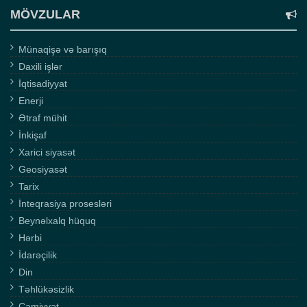
MÖVZULAR
Münaqişə və barışıq
Daxili işlər
İqtisadiyyat
Enerji
Ətraf mühit
İnkişaf
Xarici siyasət
Geosiyasət
Tarix
İnteqrasiya prosesləri
Beynəlxalq hüquq
Hərbi
İdarəçilik
Din
Təhlükəsizlik
Cəmiyyət