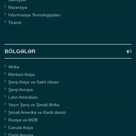
Nəzəriyyə
İnformasiya Texnologiyaları
Ticarət
BÖLGƏLƏR
Afrika
Mərkəzi Asiya
Şərqi Asiya və Sakit okean
Şərqi Avropa
Latın Amerikası
Yaxın Şərq və Şimali Afrika
Şimali Amerika və Karib dənizi
Rusiya və MDB
Cənubi Asiya
Qərbi Avropa