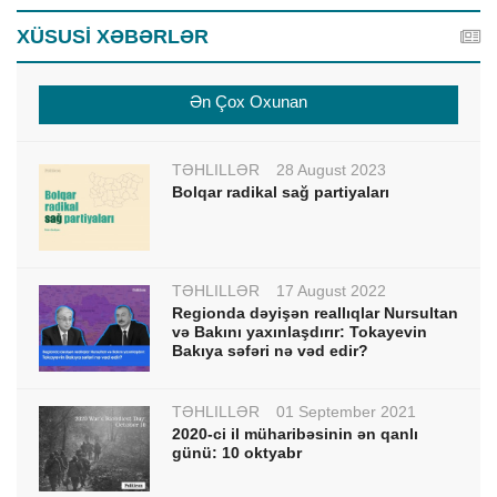
XÜSUSİ XƏBƏRLƏR
Ən Çox Oxunan
TƏHLİLLƏR
28 August 2023
Bolqar radikal sağ partiyaları
TƏHLİLLƏR
17 August 2022
Regionda dəyişən reallıqlar Nursultan
və Bakını yaxınlaşdırır: Tokayevin
Bakıya səfəri nə vəd edir?
TƏHLİLLƏR
01 September 2021
2020-ci il müharibəsinin ən qanlı
günü: 10 oktyabr