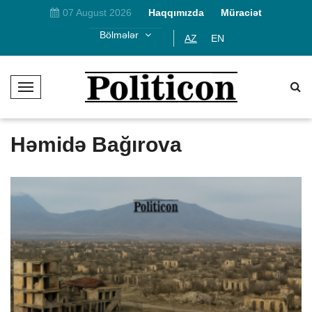
07 August 2026
Haqqımızda
Müraciət
Bölmələr
AZ
EN
T
o
g
g
Həmidə Bağırova
l
e
N
a
v
i
g
a
t
i