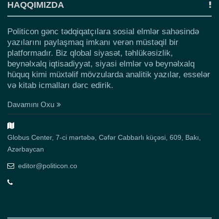
HAQQIMIZDA
Politicon gənc tədqiqatçılara sosial elmlər sahəsində
yazılarını paylaşmaq imkanı verən müstəqil bir
platformadır. Biz qlobal siyasət, təhlükəsizlik,
beynəlxalq iqtisadiyyat, siyasi elmlər və beynəlxalq
hüquq kimi müxtəlif mövzularda analitik yazılar, esselər
və kitab icmalları dərc edirik.
Davamını Oxu
Globus Center, 7-ci mərtəbə, Cəfər Cabbarlı küçəsi, 609, Bakı,
Azərbaycan
editor@politicon.co