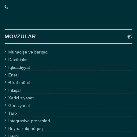
MÖVZULAR
Münaqişə və barışıq
Daxili işlər
İqtisadiyyat
Enerji
Ətraf mühit
İnkişaf
Xarici siyasət
Geosiyasət
Tarix
İnteqrasiya prosesləri
Beynəlxalq hüquq
Hərbi