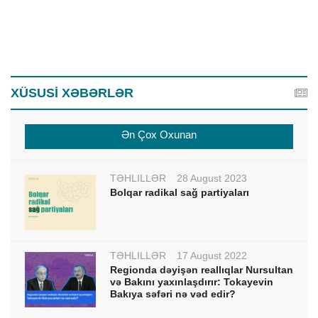
XÜSUSİ XƏBƏRLƏR
Ən Çox Oxunan
TƏHLİLLƏR
28 August 2023
Bolqar radikal sağ partiyaları
TƏHLİLLƏR
17 August 2022
Regionda dəyişən reallıqlar Nursultan
və Bakını yaxınlaşdırır: Tokayevin
Bakıya səfəri nə vəd edir?