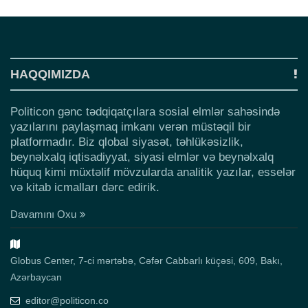
HAQQIMIZDA
Politicon gənc tədqiqatçılara sosial elmlər sahəsində
yazılarını paylaşmaq imkanı verən müstəqil bir
platformadır. Biz qlobal siyasət, təhlükəsizlik,
beynəlxalq iqtisadiyyat, siyasi elmlər və beynəlxalq
hüquq kimi müxtəlif mövzularda analitik yazılar, esselər
və kitab icmalları dərc edirik.
Davamını Oxu
Globus Center, 7-ci mərtəbə, Cəfər Cabbarlı küçəsi, 609, Bakı,
Azərbaycan
editor@politicon.co