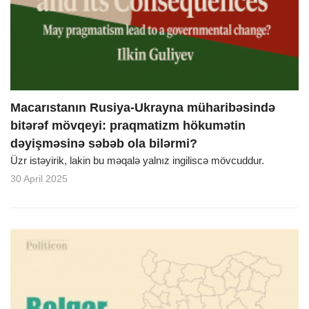
o
n
Macarıstanın Rusiya-Ukrayna müharibəsində
bitərəf mövqeyi: praqmatizm hökumətin
dəyişməsinə səbəb ola bilərmi?
Üzr istəyirik, lakin bu məqalə yalnız ingiliscə mövcuddur.
30 April 2025