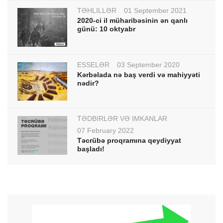
TƏHLİLLƏR
01 September 2021
2020-ci il müharibəsinin ən qanlı
günü: 10 oktyabr
ESSELƏR
03 September 2020
Kərbəlada nə baş verdi və mahiyyəti
nədir?
TƏDBİRLƏR VƏ İMKANLAR
07 February 2022
Təcrübə proqramına qeydiyyat
başladı!