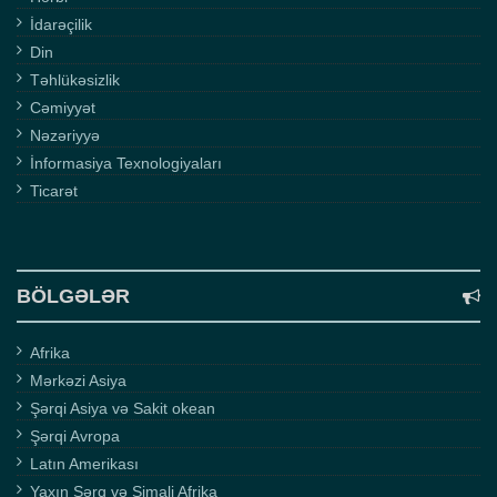
İdarəçilik
Din
Təhlükəsizlik
Cəmiyyət
Nəzəriyyə
İnformasiya Texnologiyaları
Ticarət
BÖLGƏLƏR
Afrika
Mərkəzi Asiya
Şərqi Asiya və Sakit okean
Şərqi Avropa
Latın Amerikası
Yaxın Şərq və Şimali Afrika