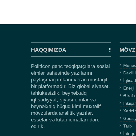
HAQQIMIZDA
MÖVZ
Münaqi
Politicon gənc tədqiqatçılara sosial
elmlər sahəsində yazılarını
Daxili 
paylaşmaq imkanı verən müstəqil
İqtisad
bir platformadır. Biz qlobal siyasət,
Enerji
təhlükəsizlik, beynəlxalq
Ətraf 
iqtisadiyyat, siyasi elmlər və
İnkişaf
beynəlxalq hüquq kimi müxtəlif
Xarici 
mövzularda analitik yazılar,
Geosi
esselər və kitab icmalları dərc
edirik.
Tarix
İnteqr