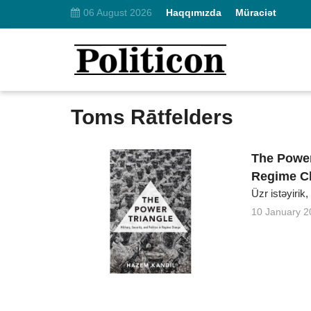
06 August 2026
Haqqımızda
Müraciət
Toms Rātfelders
The Power 
Regime C
Üzr istəyirik
10 January 2