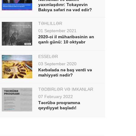
yaxınlaşdırır: Tokayevin
Bakıya səfəri nə vəd edir?
TƏHLİLLƏR
01 September 2021
2020-ci il müharibəsinin ən
qanlı günü: 10 oktyabr
ESSELƏR
03 September 2020
Kərbəlada nə baş verdi və
mahiyyəti nədir?
TƏDBİRLƏR VƏ İMKANLAR
07 February 2022
Təcrübə proqramına
qeydiyyat başladı!