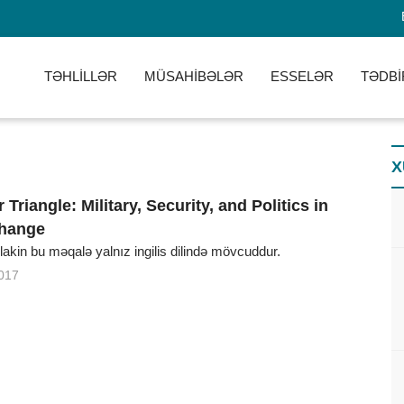
TƏHLİLLƏR
MÜSAHİBƏLƏR
ESSELƏR
TƏDBİ
X
Triangle: Military, Security, and Politics in
hange
, lakin bu məqalə yalnız ingilis dilində mövcuddur.
017