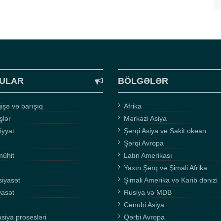
ULAR
BÖLGƏLƏR
şə və barışıq
Afrika
işlər
Mərkəzi Asiya
iyyat
Şərqi Asiya və Sakit okean
Şərqi Avropa
mühit
Latın Amerikası
Yaxın Şərq və Şimali Afrika
siyasət
Şimali Amerika və Karib dənizi
yasət
Rusiya və MDB
Cənubi Asiya
asiya prosesləri
Qərbi Avropa