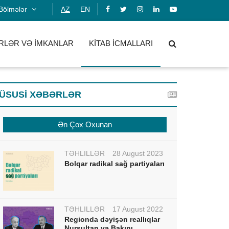
Bölmələr
AZ
EN
RLƏR VƏ İMKANLAR
KİTAB İCMALLARI
ÜSUSİ XƏBƏRLƏR
Ən Çox Oxunan
TƏHLİLLƏR
28 August 2023
Bolqar radikal sağ partiyaları
TƏHLİLLƏR
17 August 2022
Regionda dəyişən reallıqlar
Nursultan və Bakını