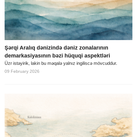
o
n
Şərqi Aralıq dənizində dəniz zonalarının
demarkasiyasının bəzi hüquqi aspektləri
Üzr istəyirik, lakin bu məqalə yalnız ingiliscə mövcuddur.
09 February 2026