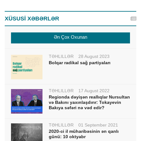
XÜSUSİ XƏBƏRLƏR
Ən Çox Oxunan
TƏHLİLLƏR
28 August 2023
Bolqar radikal sağ partiyaları
TƏHLİLLƏR
17 August 2022
Regionda dəyişən reallıqlar Nursultan
və Bakını yaxınlaşdırır: Tokayevin
Bakıya səfəri nə vəd edir?
TƏHLİLLƏR
01 September 2021
2020-ci il müharibəsinin ən qanlı
günü: 10 oktyabr