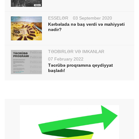
ESSELƏR
03 September 2020
Kərbəlada nə baş verdi və mahiyyəti
nədir?
TƏDBİRLƏR VƏ İMKANLAR
07 February 2022
Təcrübə proqramına qeydiyyat
başladı!