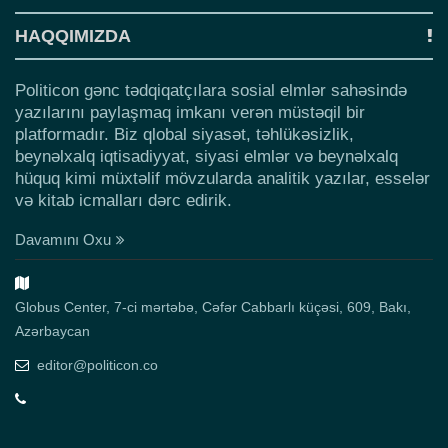
HAQQIMIZDA
Politicon gənc tədqiqatçılara sosial elmlər sahəsində
yazılarını paylaşmaq imkanı verən müstəqil bir
platformadır. Biz qlobal siyasət, təhlükəsizlik,
beynəlxalq iqtisadiyyat, siyasi elmlər və beynəlxalq
hüquq kimi müxtəlif mövzularda analitik yazılar, esselər
və kitab icmalları dərc edirik.
Davamını Oxu
Globus Center, 7-ci mərtəbə, Cəfər Cabbarlı küçəsi, 609, Bakı,
Azərbaycan
editor@politicon.co