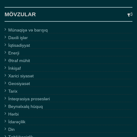
MÖVZULAR
Münaqişə və barışıq
Daxili işlər
İqtisadiyyat
Enerji
Ətraf mühit
İnkişaf
Xarici siyasət
Geosiyasət
Tarix
İnteqrasiya prosesləri
Beynəlxalq hüquq
Hərbi
İdarəçilik
Din