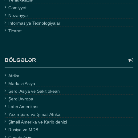
Təhlükəsizlik
Cəmiyyət
Nəzəriyyə
İnformasiya Texnologiyaları
Ticarət
BÖLGƏLƏR
Afrika
Mərkəzi Asiya
Şərqi Asiya və Sakit okean
Şərqi Avropa
Latın Amerikası
Yaxın Şərq və Şimali Afrika
Şimali Amerika və Karib dənizi
Rusiya və MDB
Cənubi Asiya