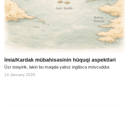
İmia/Kardak mübahisəsinin hüquqi aspektləri
Üzr istəyirik, lakin bu məqalə yalnız ingiliscə mövcuddur.
14 January 2026