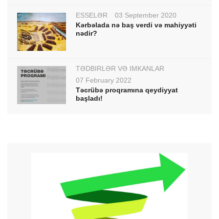
ESSELƏR
03 September 2020
Kərbəlada nə baş verdi və mahiyyəti
nədir?
TƏDBİRLƏR VƏ İMKANLAR
07 February 2022
Təcrübə proqramına qeydiyyat
başladı!