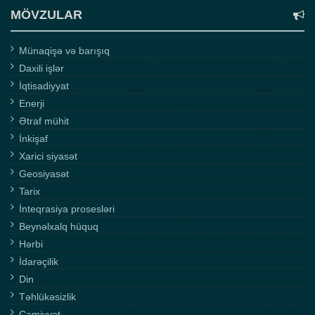
MÖVZULAR
Münaqişə və barışıq
Daxili işlər
İqtisadiyyat
Enerji
Ətraf mühit
İnkişaf
Xarici siyasət
Geosiyasət
Tarix
İnteqrasiya prosesləri
Beynəlxalq hüquq
Hərbi
İdarəçilik
Din
Təhlükəsizlik
Cəmiyyət