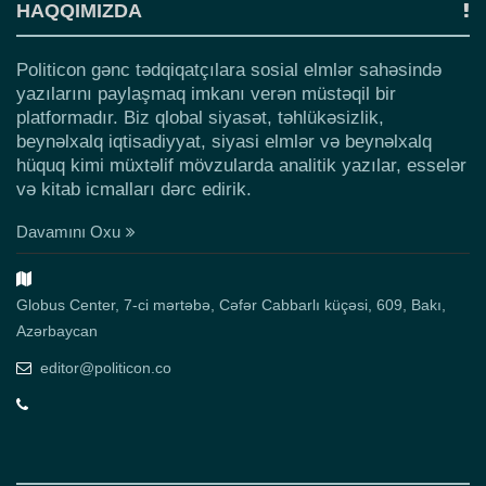
HAQQIMIZDA
Politicon gənc tədqiqatçılara sosial elmlər sahəsində
yazılarını paylaşmaq imkanı verən müstəqil bir
platformadır. Biz qlobal siyasət, təhlükəsizlik,
beynəlxalq iqtisadiyyat, siyasi elmlər və beynəlxalq
hüquq kimi müxtəlif mövzularda analitik yazılar, esselər
və kitab icmalları dərc edirik.
Davamını Oxu
Globus Center, 7-ci mərtəbə, Cəfər Cabbarlı küçəsi, 609, Bakı,
Azərbaycan
editor@politicon.co