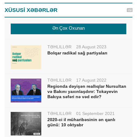
XÜSUSİ XƏBƏRLƏR
Ən Çox Oxunan
TƏHLİLLƏR
28 August 2023
Bolqar radikal sağ partiyaları
TƏHLİLLƏR
17 August 2022
Regionda dəyişən reallıqlar Nursultan
və Bakını yaxınlaşdırır: Tokayevin
Bakıya səfəri nə vəd edir?
TƏHLİLLƏR
01 September 2021
2020-ci il müharibəsinin ən qanlı
günü: 10 oktyabr