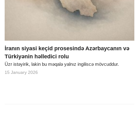
o
n
İranın siyasi keçid prosesində Azərbaycanın və
Türkiyənin həlledici rolu
Üzr istəyirik, lakin bu məqalə yalnız ingiliscə mövcuddur.
15 January 2026