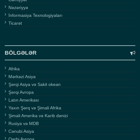
Nəzəriyyə
İnformasiya Texnologiyaları
Ticarət
BÖLGƏLƏR
Afrika
Mərkəzi Asiya
Şərqi Asiya və Sakit okean
Şərqi Avropa
Latın Amerikası
Yaxın Şərq və Şimali Afrika
Şimali Amerika və Karib dənizi
Rusiya və MDB
Cənubi Asiya
Qərbi Avropa