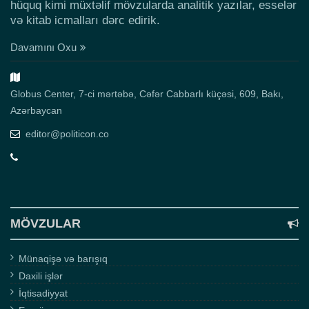
hüquq kimi müxtəlif mövzularda analitik yazılar, esselər
və kitab icmalları dərc edirik.
Davamını Oxu
Globus Center, 7-ci mərtəbə, Cəfər Cabbarlı küçəsi, 609, Bakı,
Azərbaycan
editor@politicon.co
MÖVZULAR
Münaqişə və barışıq
Daxili işlər
İqtisadiyyat