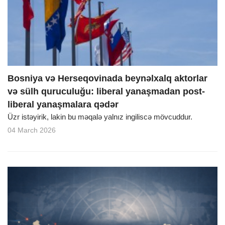
o
n
Bosniya və Herseqovinada beynəlxalq aktorlar
və sülh quruculuğu: liberal yanaşmadan post-
liberal yanaşmalara qədər
Üzr istəyirik, lakin bu məqalə yalnız ingiliscə mövcuddur.
04 March 2026