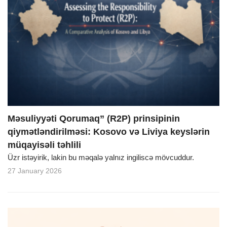
Məsuliyyəti Qorumaq” (R2P) prinsipinin
qiymətləndirilməsi: Kosovo və Liviya keyslərin
müqayisəli təhlili
Üzr istəyirik, lakin bu məqalə yalnız ingiliscə mövcuddur.
27 January 2026