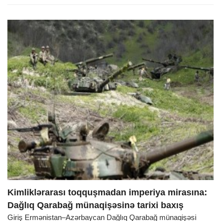
Kimliklərarası toqquşmadan imperiya mirasına:
Dağlıq Qarabağ münaqişəsinə tarixi baxış
Giriş Ermənistan–Azərbaycan Dağlıq Qarabağ münaqişəsi