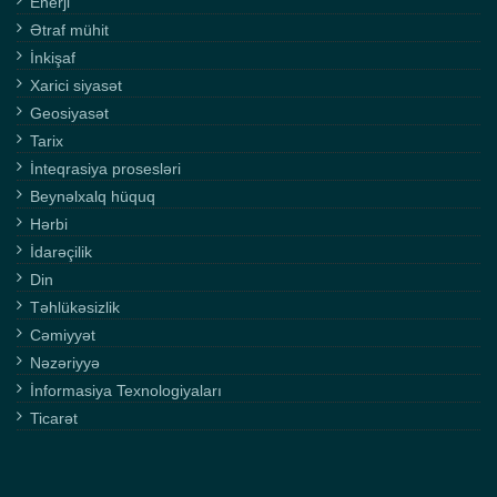
Enerji
Ətraf mühit
İnkişaf
Xarici siyasət
Geosiyasət
Tarix
İnteqrasiya prosesləri
Beynəlxalq hüquq
Hərbi
İdarəçilik
Din
Təhlükəsizlik
Cəmiyyət
Nəzəriyyə
İnformasiya Texnologiyaları
Ticarət