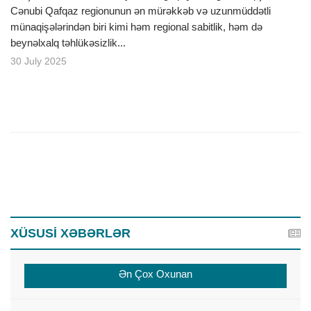
Cənubi Qafqaz regionunun ən mürəkkəb və uzunmüddətli
münaqişələrindən biri kimi həm regional sabitlik, həm də
beynəlxalq təhlükəsizlik...
30 July 2025
XÜSUSİ XƏBƏRLƏR
Ən Çox Oxunan