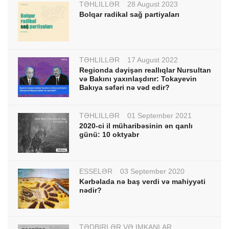
TƏHLİLLƏR
28 August 2023
Bolqar radikal sağ partiyaları
TƏHLİLLƏR
17 August 2022
Regionda dəyişən reallıqlar Nursultan
və Bakını yaxınlaşdırır: Tokayevin
Bakıya səfəri nə vəd edir?
TƏHLİLLƏR
01 September 2021
2020-ci il müharibəsinin ən qanlı
günü: 10 oktyabr
ESSELƏR
03 September 2020
Kərbəlada nə baş verdi və mahiyyəti
nədir?
TƏDBİRLƏR VƏ İMKANLAR