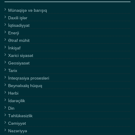
Münaqişə və barışıq
Daxili işlər
İqtisadiyyat
Enerji
Ətraf mühit
İnkişaf
Xarici siyasət
Geosiyasət
Tarix
İnteqrasiya prosesləri
Beynəlxalq hüquq
Hərbi
İdarəçilik
Din
Təhlükəsizlik
Cəmiyyət
Nəzəriyyə