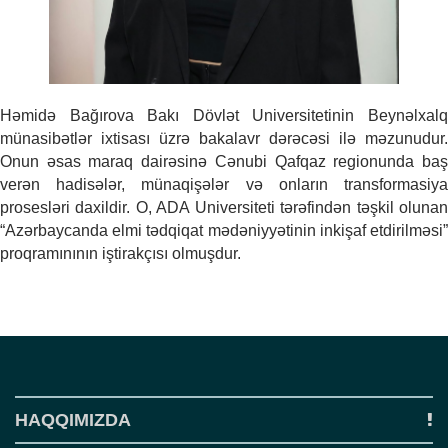
o
n
Həmidə Bağırova Bakı Dövlət Universitetinin Beynəlxalq
münasibətlər ixtisası üzrə bakalavr dərəcəsi ilə məzunudur.
Onun əsas maraq dairəsinə Cənubi Qafqaz regionunda baş
verən hadisələr, münaqişələr və onların transformasiya
prosesləri daxildir. O, ADA Universiteti tərəfindən təşkil olunan
“
Azərbaycanda elmi tədqiqat mədəniyyətinin inkişaf etdirilməsi
”
proqramınının iştirakçısı olmuşdur.
HAQQIMIZDA