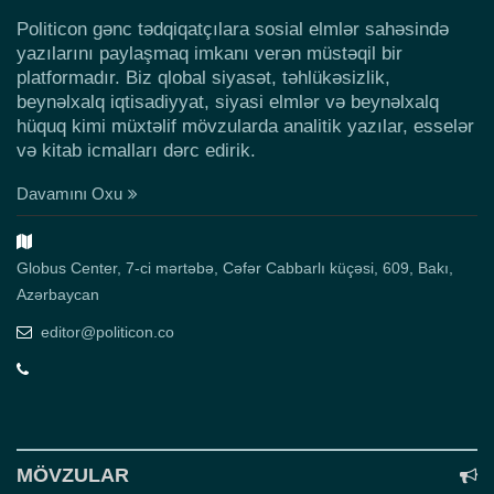
Politicon gənc tədqiqatçılara sosial elmlər sahəsində
yazılarını paylaşmaq imkanı verən müstəqil bir
platformadır. Biz qlobal siyasət, təhlükəsizlik,
beynəlxalq iqtisadiyyat, siyasi elmlər və beynəlxalq
hüquq kimi müxtəlif mövzularda analitik yazılar, esselər
və kitab icmalları dərc edirik.
Davamını Oxu
Globus Center, 7-ci mərtəbə, Cəfər Cabbarlı küçəsi, 609, Bakı,
Azərbaycan
editor@politicon.co
MÖVZULAR