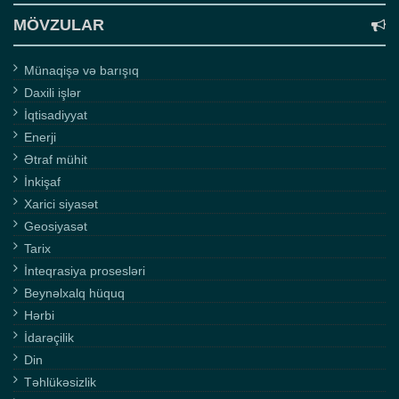
MÖVZULAR
Münaqişə və barışıq
Daxili işlər
İqtisadiyyat
Enerji
Ətraf mühit
İnkişaf
Xarici siyasət
Geosiyasət
Tarix
İnteqrasiya prosesləri
Beynəlxalq hüquq
Hərbi
İdarəçilik
Din
Təhlükəsizlik