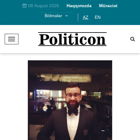
08 August 2026
Haqqımızda
Müraciət
Bölmələr
AZ
EN
T
o
g
g
l
e
N
a
v
i
g
a
t
i