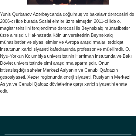
o
n
Yunis Qurbanov Azərbaycanda doğulmuş və bakalavr dərəcəsini də
2006-cı ildə burada Sosial elmlər üzrə almışdır. 2011-ci ildə o,
magistr təhsilini fərqləndirmə dərəcəsi ilə Beynəlxalq münasibətlər
üzrə almışdır. Hal-hazırda Köln universitetinin Beynəlxalq
münasibətlər və siyasi elmlər və Avropa araşdırmaları tədqiqat
instutunun xarici siyasəti kafedrasında professor və müəllimdir. O,
Nyu-Yorkun Kolumbiya universitetinin Harriman instutunda və Bakı
Dövlət universitetində elmi araşdırma aparmışdır. Onun
ixtisaslaşdığı sahələr Mərkəzi Asiyanın və Cənubi Qafqazın
gesosiyasəti, Xəzər regionunda enerji siyasəti, Rusiyanın Mərkəzi
Asiya və Cənubi Qafqaz dövlətlərinə qarşı xarici siyasətini əhatə
edir.