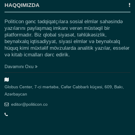
HAQQIMIZDA
Politicon gənc tədqiqatçılara sosial elmlər sahəsində
yazılarını paylaşmaq imkanı verən müstəqil bir
platformadır. Biz qlobal siyasət, təhlükəsizlik,
beynəlxalq iqtisadiyyat, siyasi elmlər və beynəlxalq
hüquq kimi müxtəlif mövzularda analitik yazılar, esselər
və kitab icmalları dərc edirik.
Davamını Oxu
Globus Center, 7-ci mərtəbə, Cəfər Cabbarlı küçəsi, 609, Bakı,
Azərbaycan
editor@politicon.co