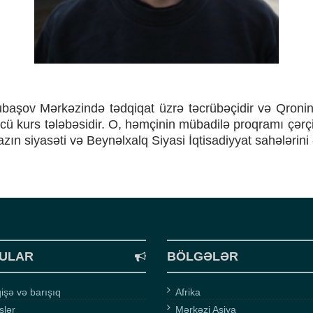
aşov Mərkəzində tədqiqat üzrə təcrübəçidir və Qronin
ncü kurs tələbəsidir. O, həmçinin mübadilə proqramı çərç
n siyasəti və Beynəlxalq Siyasi İqtisadiyyat sahələrini 
ULAR
BÖLGƏLƏR
şə və barışıq
Afrika
işlər
Mərkəzi Asiya