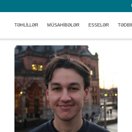
TƏHLİLLƏR
MÜSAHİBƏLƏR
ESSELƏR
TƏDBİ