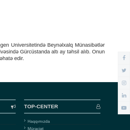
gen Universitetində Beynəlxalq Münasibətlər
ivəsində Gürcüstanda altı ay təhsil alıb. Onun
əhatə edir.
TOP-CENTER
Haqqımızda
Müraciət