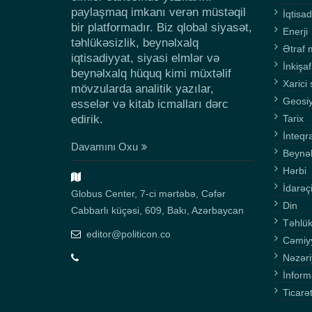
paylaşmaq imkanı verən müstəqil
İqtisad
bir platformadır. Biz qlobal siyasət,
Enerji
təhlükəsizlik, beynəlxalq
Ətraf 
iqtisadiyyat, siyasi elmlər və
İnkişaf
beynəlxalq hüquq kimi müxtəlif
Xarici 
mövzularda analitik yazılar,
Geosi
esselər və kitab icmalları dərc
edirik.
Tarix
İnteqr
Davamını Oxu
Beynə
Hərbi
İdarəçi
Globus Center, 7-ci mərtəbə, Cəfər
Din
Cabbarlı küçəsi, 609, Bakı, Azərbaycan
Təhlük
editor@politicon.co
Cəmiy
Nəzəri
İnform
Ticarə