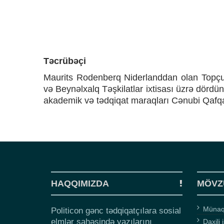
Təcrübəçi
Maurits Rodenberq Niderlanddan olan Topçub
və Beynəlxalq Təşkilatlar ixtisası üzrə dördü
akademik və tədqiqat maraqları Cənubi Qafqazı
HAQQIMIZDA
MÖVZ
Münaqi
Politicon gənc tədqiqatçılara sosial
elmlər sahəsində yazılarını
Daxili 