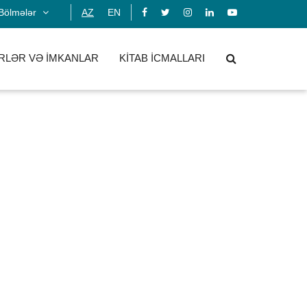
Bölmələr
AZ
EN
RLƏR VƏ İMKANLAR
KİTAB İCMALLARI