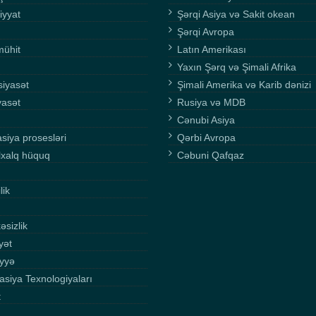
iyyat
Şərqi Asiya və Sakit okean
Şərqi Avropa
mühit
Latın Amerikası
Yaxın Şərq və Şimali Afrika
siyasət
Şimali Amerika və Karib dənizi
yasət
Rusiya və MDB
Cənubi Asiya
asiya prosesləri
Qərbi Avropa
lxalq hüquq
Cəbuni Qafqaz
lik
əsizlik
yət
yyə
asiya Texnologiyaları
t